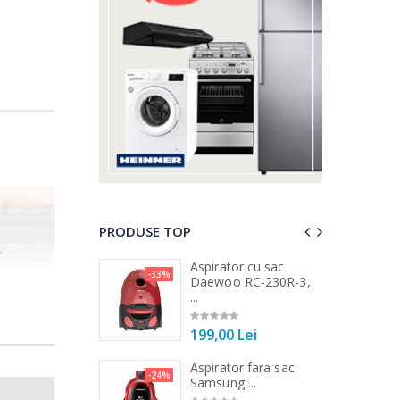
PRODUSE TOP
 vertical Heinner
Aspirator cu sac
-33%
-25%
DC1000SSBK ...
Daewoo RC-230R-3,
...
00 Lei
199,00 Lei
 de bucatarie
Aspirator fara sac
-21%
-24%
r ...
Samsung ...