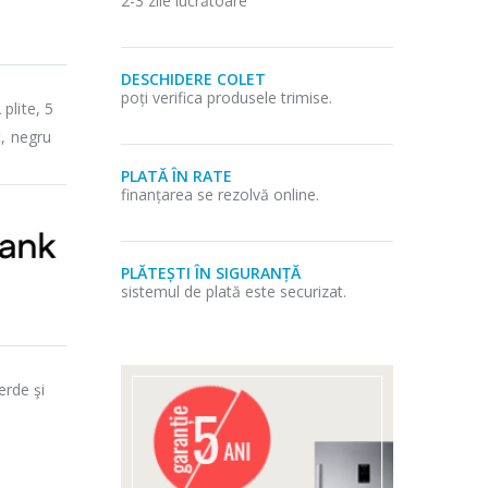
2-3 zile lucrătoare
DESCHIDERE COLET
poți verifica produsele trimise.
plite, 5
t, negru
PLATĂ ÎN RATE
finanțarea se rezolvă online.
PLĂTEȘTI ÎN SIGURANȚĂ
sistemul de plată este securizat.
erde şi