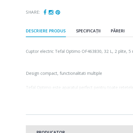
SHARE:
DESCRIERE PRODUS
SPECIFICAȚII
PĂRERI
Cuptor electric Tefal Optimo OF463830, 32 L, 2 plite, 5 
Design compact, functionalitati multiple
Tefal Optimo este aparatul perfect pentru toate retetele 
ce dispune si de 2 plite amplasate in partea superioara
Cuptorul electric Tefal Optimo: Confort sporit datorita
ceea ce priveste performantele
PRODUCATOR