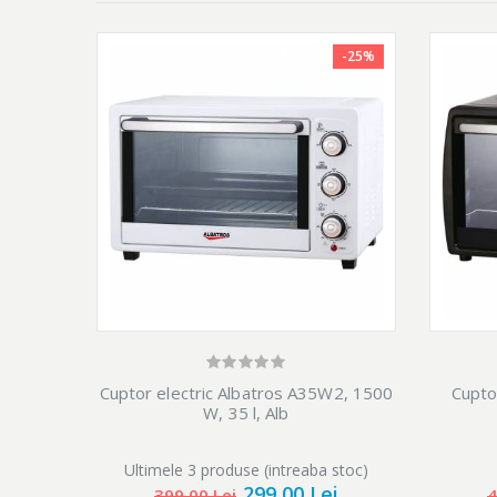
-25%
Indicator luminos
Accesorii incluse
Cuptorul vine la pach
Cuptor electric Albatros A35W2, 1500
Cupto
W, 35 l, Alb
Ultimele 3 produse (intreaba stoc)
299,00 Lei
399,00 Lei
4