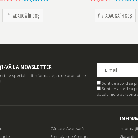
ADAUGĂ ÎN COȘ
ADAUGĂ ÎN COȘ
I-VĂ LA NEWSLETTER
ertele speciale, fii informat legat de promoțiile
!
Sunt de acord să pr
Sunt de acord ca pr
datele mele personal
INFORM
eu
Căutare Avansată
Informații
e mele
Formular de Contact
Garanție 