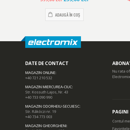
ADAUGĂ ÎN COȘ
DATE DE CONTACT
ABONAȚ
Nu rata of
MAGAZIN ONLINE
:
Electromix
+40 721 210 532
MAGAZIN MIERCUREA-CIUC
:
Str. Kossuth Lajos, Nr. 43
+40 733 090 990
MAGAZIN ODORHEIU-SECUIESC
:
PAGINI
Str. Rákóczi nr. 19
+40 734 773 003
Contul m
MAGAZIN GHEORGHENI
:
Favoritel