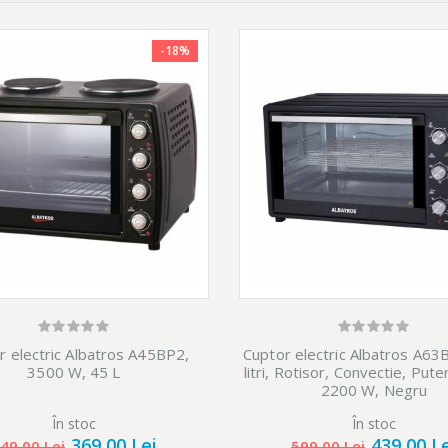
-18%
et cu o tava pentru copt, un gratar reversibil si accesoriu pentru rotisa
r electric Albatros A45BP2,
Cuptor electric Albatros A63
3500 W, 45 L
litri, Rotisor, Convectie, Pute
2200 W, Negru
În stoc
În stoc
369,00 Lei
439,00 L
49,00 Lei
599,00 Lei