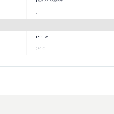
Tava de coacere
2
l, Gratar, Rotisor, Rotisor+Convectie
1600 W
230 C
at pana la 230°C pentru a prepara o varietate de retete.
ciaza de sticla cu dublu strat pentru siguranta sporita.