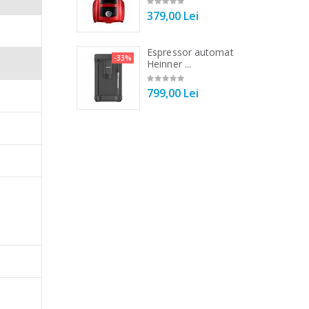
00 Lei
379,00 Lei
 de bucatarie
Espressor automat
-33%
-33%
r ...
Heinner ...
00 Lei
799,00 Lei
u ca tu