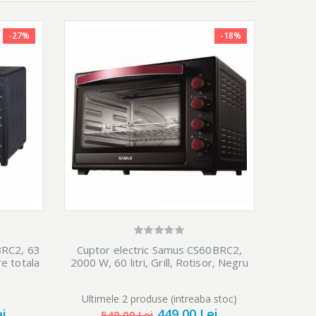
-27%
-18%
t.
BRC2, 63
Cuptor electric Samus CS60BRC2,
re totala
2000 W, 60 litri, Grill, Rotisor, Negru
Ultimele 2 produse (intreaba stoc)
ei
449,00 Lei
549,00 Lei