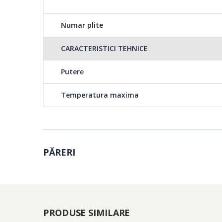
Numar plite
5 moduri de gatire
CARACTERISTICI TEHNICE
Convectie, Traditiona
Putere
Temperatura maxima
Termostat ajustabil
Acesta poate fi ajust
PĂRERI
Sticla dubla
PRODUSE SIMILARE
Usa cuptorului benefi