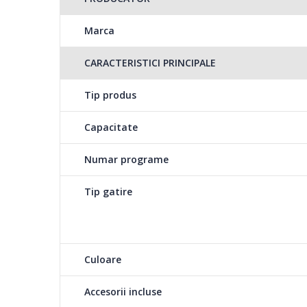
Cuptorul electric Tefal Optimo ofera o utilizare confort
Marca
impact asupra performantei. Capacitatea cuptorului este
CARACTERISTICI PRINCIPALE
2 plite amplasat in partea superioara a cuptorului pentru
favorite.
Tip produs
Capacitate
Cuptor electric com
Numar programe
Tefal Optimo dispune 
sa poti prepara o var
Tip gatire
Timer
Culoare
Cuptorul beneficiaza 
Accesorii incluse