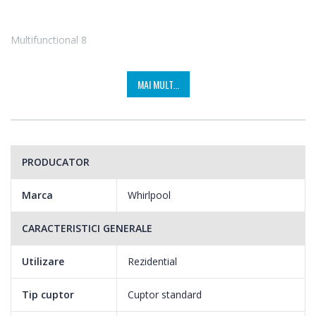
Multifunctional 8
Metode de gatit multiple. Datorita caracteristicilor Multifunction
MAI MULT...
8 ai optiuni de gatire flexibile, astfel incat vei avea un preparat
perfect indiferent de reteta.
PRODUCATOR
Marca
Whirlpool
CARACTERISTICI GENERALE
Utilizare
Rezidential
Tip cuptor
Cuptor standard