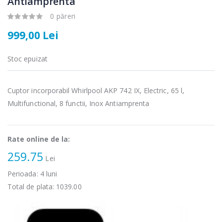
Antiamprenta
0 păreri
999,00 Lei
Stoc epuizat
Cuptor cu
Fierbator
-15%
-25%
microunde
electric cu filtru
Heinner ...
...
Cuptor incorporabil Whirlpool AKP 742 IX, Electric, 65 l,
289,00 Lei
89,00 Lei
Multifunctional, 8 functii, Inox Antiamprenta
Cuptor cu
Masina de tocat
-17%
-21%
microunde
carne Bosch ...
incorporabil, ...
Rate online de la:
549,00 Lei
259.75
1 499,00 Lei
Lei
Perioada:
4
luni
Masina de tocat
Espressor
-33%
-33%
carne
automat
Total de plata:
1039.00
NobeLTek ...
Heinner ...
199,00 Lei
799,00 Lei