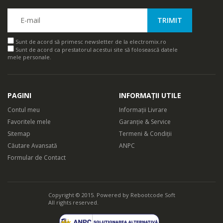
Sunt de acord să primesc newsletter de la electromix.ro
Sunt de acord ca prestatorul acestui site să folosească datele
mele personale.
PAGINI
INFORMAȚII UTILE
Contul meu
Informații Livrare
Favoritele mele
Garanție & Service
Sitemap
Termeni & Condiții
Căutare Avansată
ANPC
Formular de Contact
Copyright © 2015. Powered by
Rebootcode Soft
All rights reserved.