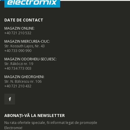
DATE DE CONTACT
MAGAZIN ONLINE
:
+40 721 210 532
MAGAZIN MIERCUREA-CIUC
:
Str. Kossuth Lajos, Nr. 43
+40 733 090 990
MAGAZIN ODORHEIU-SECUIESC
:
Str. Rákóczi nr. 19
+40 734 773 003
MAGAZIN GHEORGHENI
:
Str. N. Bălcescu nr. 106
+40 721 210 432
ABONAȚI-VĂ LA NEWSLETTER
Nu rata ofertele speciale, fii informat legat de promoțiile
Electromix!