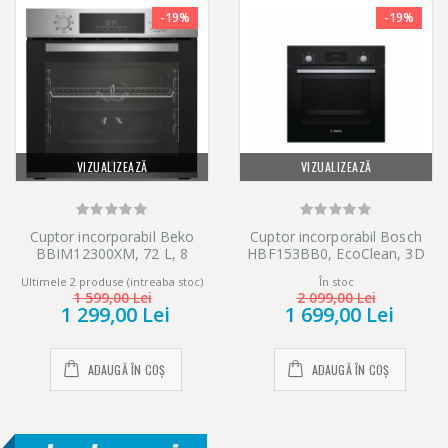
-19%
-19%
VIZUALIZEAZĂ
VIZUALIZEAZĂ
Cuptor incorporabil Beko
Cuptor incorporabil Bosch
BBIM12300XM, 72 L, 8
HBF153BB0, EcoClean, 3D
functii de gatire, Grill,
Hotair, 60 cm, Negru
Ultimele 2 produse (intreaba stoc)
În stoc
Autocuratare catalitica,
1 599,00 Lei
2 099,00 Lei
Control mecanic, Clasa A,
1 299,00 Lei
1 699,00 Lei
Inox
ADAUGĂ ÎN COȘ
ADAUGĂ ÎN COȘ