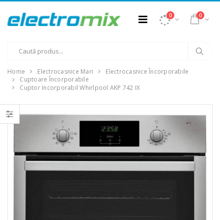
0
0
Home
Electrocasnice Mari
Electrocasnice Încorporabile
Cuptoare Încorporabile
Cuptor Incorporabil Whirlpool AKP 742 IX