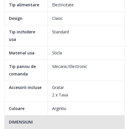
Tip alimentare
Electricitate
Clasa energetica A
Design
Clasic
O mai buna eficienta energetica.
Cu clasa A de energie, acest aparat Whirlpool iti va permite sa te
Tip inchidere
Standard
bucuri atat de performanta ideala cat si de un consum excelent
usa
de energie.
Material usa
Sticla
Tip panou de
Mecanic/Electronic
Clasa de energie
comanda
Clasa de enegie remarcabila.
Accesorii incluse
Gratar
Indiferent de clasa energetica A/A+ te bucuri de rezultate
2 x Tava
excelente si consum mai mic.
Culoare
Argintiu
DIMENSIUNI