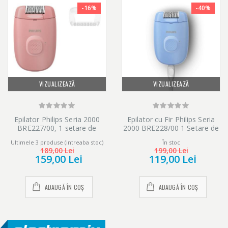
-16%
-40%
VIZUALIZEAZĂ
VIZUALIZEAZĂ
Epilator Philips Seria 2000
Epilator cu Fir Philips Seria
BRE227/00, 1 setare de
2000 BRE228/00 1 Setare de
viteza, cap de epilare lavabil,
Viteza Cap de Epilare Lavabil
Ultimele 3 produse (intreaba stoc)
În stoc
1 accesoriu pentru corp si
Albastru
189,00 Lei
199,00 Lei
Include cap de tundere si pieptene pentru zona inghinala
picioare, Roz
159,00 Lei
119,00 Lei
Include cap de tundere si pieptene pentru zona inghinala pentru
ADAUGĂ ÎN COȘ
ADAUGĂ ÎN COȘ
a tunde si a contura zonele intime cu mai mult confort.