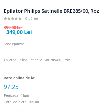
Fierbator
Mixer vertical
-25%
-18%
electric cu filtru
Heinner HHB-
Epilator Philips Satinelle BRE285/00, Roz
...
DC1000SSBK ...
0 păreri
89,00 Lei
139,00 Lei
399,00 Lei
349,00 Lei
Masina de tocat
Robot de
-21%
-33%
carne Bosch ...
bucatarie
Heinner ...
Stoc epuizat
549,00 Lei
199,00 Lei
Epilator Philips Satinelle BRE285/00, Roz
Masina de tocat
Robot de
-33%
-14%
carne
bucatarie
NobeLTek ...
Heinner ...
Rate online de la:
199,00 Lei
299,00 Lei
97.25
Lei
Perioada:
4
luni
Total de plata:
389.00