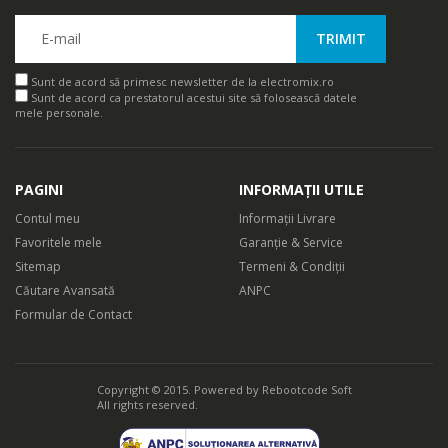
Sunt de acord să primesc newsletter de la electromix.ro
Sunt de acord ca prestatorul acestui site să folosească datele
mele personale.
PAGINI
INFORMAȚII UTILE
Contul meu
Informații Livrare
Favoritele mele
Garanție & Service
Sitemap
Termeni & Condiții
Căutare Avansată
ANPC
Formular de Contact
Copyright © 2015. Powered by
Rebootcode Soft
All rights reserved.