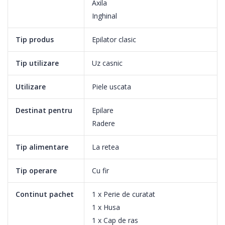
Axila
Inghinal
Tip produs
Epilator clasic
Tip utilizare
Uz casnic
Utilizare
Piele uscata
Destinat pentru
Epilare
Radere
Tip alimentare
La retea
Tip operare
Cu fir
2 setari de viteza pentru a prinde firele mai subtiri sau mai
Continut pachet
1 x Perie de curatat
groase
1 x Husa
2 setari de viteza pentru a indeparta firele de par mai subtiri si
1 x Cap de ras