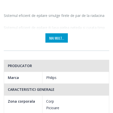
Sistemul eficient de epilare smulge firele de par de la radacina
Sistemul eficient de epilare iti lasa pielea neteda si curata timp
de mai multe saptamani
MAI MULT...
Lumina integrata pentru a vedea mai bine firele de par fine
Cu lumina integrata vei rata mai putine fire de par si te vei
bucura de o epilare mai eficienta.
PRODUCATOR
Marca
Philips
CARACTERISTICI GENERALE
Zona corporala
Corp
Picioare