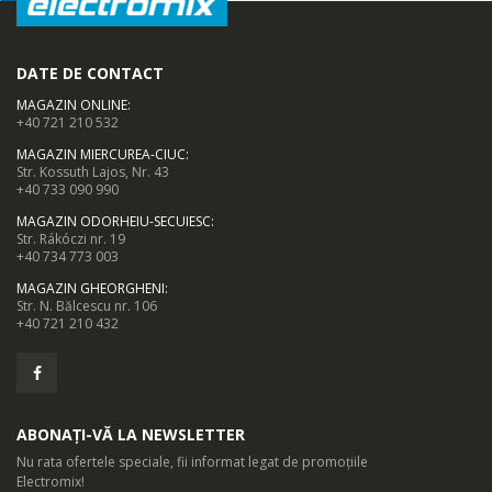
DATE DE CONTACT
MAGAZIN ONLINE
:
+40 721 210 532
MAGAZIN MIERCUREA-CIUC
:
Str. Kossuth Lajos, Nr. 43
+40 733 090 990
MAGAZIN ODORHEIU-SECUIESC
:
Str. Rákóczi nr. 19
+40 734 773 003
MAGAZIN GHEORGHENI
:
Str. N. Bălcescu nr. 106
+40 721 210 432
ABONAȚI-VĂ LA NEWSLETTER
Nu rata ofertele speciale, fii informat legat de promoțiile
Electromix!