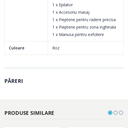
mai groase si a beneficia de un tratament mai personalizat de
1 x Epilator
indepartare a parului.
1 x Accesoriu masaj
1 x Pieptene pentru radere precisa
1 x Pieptene pentru zona inghinala
Maner profilat, ergonomic, pentru manevrare confortabila
1 x Manusa pentru exfoliere
Forma rotunjita se potriveste perfect in mana ta si ajuta la
Culoare
Roz
indepartarea confortabila a parului. Si si arata excelent!
PĂRERI
PRODUSE SIMILARE