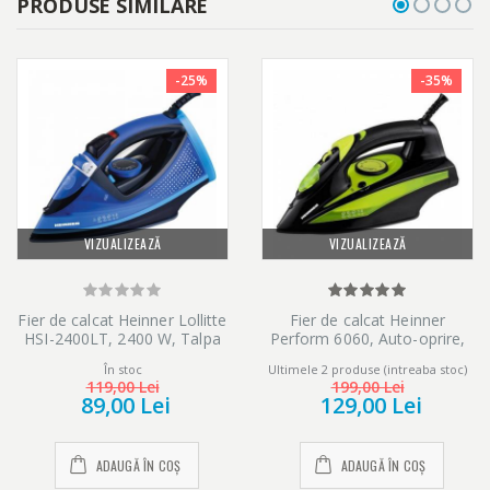
PRODUSE SIMILARE
-25%
-35%
Nu este nevoie de o masa de calcat! Economisiti timp si energie!
VIZUALIZEAZĂ
VIZUALIZEAZĂ
Aburire confortabila. Economisiti timp cand va grabiti; nu este
nevoie sa instalati masa de calcat.
Fier de calcat Heinner Lollitte
Fier de calcat Heinner
HSI-2400LT, 2400 W, Talpa
Perform 6060, Auto-oprire,
ceramica, Albastru
2400 W, Talpa ceramica,
În stoc
Ultimele 2 produse (intreaba stoc)
Negru/verde
Rezervor de apa detasabil de 100 ml pentru umplere usoara
119,00 Lei
199,00 Lei
89,00 Lei
129,00 Lei
Aparatul manual cu abur din seria 3000 este potrivit pentru aburi
ADAUGĂ ÎN COȘ
ADAUGĂ ÎN COȘ
chiar si un set intreg fara umplere, datorita rezervorului de apa