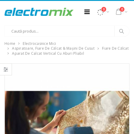
0
0
Home
Electrocasnice Mici
Aspiratoare, Fiare De Călcat & Mașini De Cusut
Fiare De Călcat
Aparat De Calcat Vertical Cu Aburi Pliabil