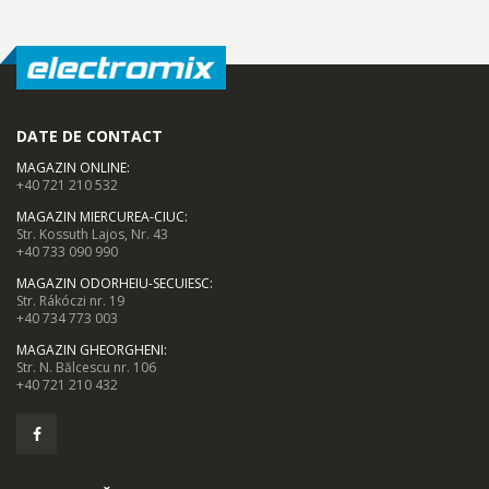
detasabil de 100 ml. Rezervorul de apa al vaporului poate fi
indepartat cu usurinta si umplut cu apa de la robinet.
DATE DE CONTACT
MAGAZIN ONLINE
:
+40 721 210 532
MAGAZIN MIERCUREA-CIUC
:
Str. Kossuth Lajos, Nr. 43
+40 733 090 990
MAGAZIN ODORHEIU-SECUIESC
:
Str. Rákóczi nr. 19
+40 734 773 003
MAGAZIN GHEORGHENI
:
Str. N. Bălcescu nr. 106
+40 721 210 432