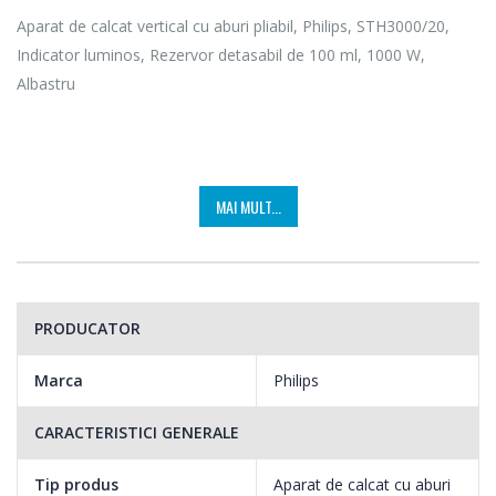
Aparat de calcat vertical cu aburi pliabil, Philips, STH3000/20,
Indicator luminos, Rezervor detasabil de 100 ml, 1000 W,
Albastru
Aparat cu abur compact si pliabil, usor de utilizat si de depozitat
MAI MULT...
Datorita designului sau usor, compact si pliabil, aparatul nostru
cu aburi din seria 3000 asigura o utilizare si o depozitare usoara,
astfel incat sa va puteti improspata hainele oriunde si oricand.
PRODUCATOR
Un partener ideal pentru o utilizare simpla si rapida acasa sau in
deplasare.
Marca
Philips
CARACTERISTICI GENERALE
Tip produs
Aparat de calcat cu aburi