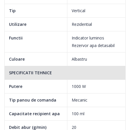
Tip
Vertical
Utilizare
Rezidential
Functii
Indicator luminos
Rezervor apa detasabil
Culoare
Albastru
SPECIFICATII TEHNICE
Putere
1000 W
Gata de utilizare in doar 30 de secunde
Tip panou de comanda
Mecanic
Este gata de abur in doar 30 de secunde. Un indicator luminos
Capacitate recipient apa
100 ml
va anunta cand sunteti gata sa incepeti, astfel incat sa puteti
termina in cel mai scurt timp. Fara asteptare, fara batai de cap.
Debit abur (g/min)
20