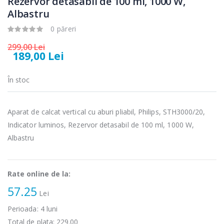
Rezervor detasabil de 100 ml, 1000 W,
Fierbator
Mixer vertical
Albastru
-25%
-18%
electric cu filtru
Heinner HHB-
...
DC1000SSBK ...
0 păreri
89,00 Lei
139,00 Lei
299,00 Lei
189,00 Lei
Masina de tocat
Robot de
-21%
-33%
carne Bosch ...
bucatarie
În stoc
Heinner ...
549,00 Lei
199,00 Lei
Aparat de calcat vertical cu aburi pliabil, Philips, STH3000/20,
Masina de tocat
Robot de
Indicator luminos, Rezervor detasabil de 100 ml, 1000 W,
-33%
-14%
carne
bucatarie
NobeLTek ...
Albastru
Heinner ...
199,00 Lei
299,00 Lei
Rate online de la:
57.25
Lei
Perioada:
4
luni
Total de plata:
229.00