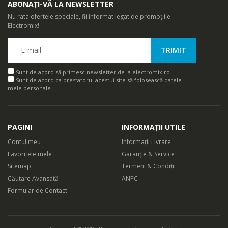
ABONAȚI-VĂ LA NEWSLETTER
Nu rata ofertele speciale, fii informat legat de promoțiile
Electromix!
Sunt de acord să primesc newsletter de la electromix.ro
Sunt de acord ca prestatorul acestui site să folosească datele
mele personale.
PAGINI
INFORMAȚII UTILE
Contul meu
Informații Livrare
Favoritele mele
Garanție & Service
Sitemap
Termeni & Condiții
Căutare Avansată
ANPC
Formular de Contact