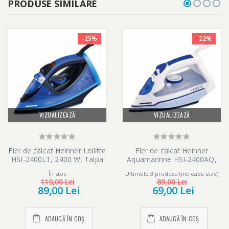
PRODUSE SIMILARE
-25%
-22%
VIZUALIZEAZĂ
VIZUALIZEAZĂ
Fier de calcat Heinner Lollitte
Fier de calcat Heinner
HSI-2400LT, 2400 W, Talpa
Aquamarinne HSI-2400AQ,
ceramica, Albastru
2400 W, Talpa ceramica, bleu
În stoc
Ultimele 3 produse (intreaba stoc)
119,00 Lei
89,00 Lei
89,00 Lei
69,00 Lei
ADAUGĂ ÎN COȘ
ADAUGĂ ÎN COȘ