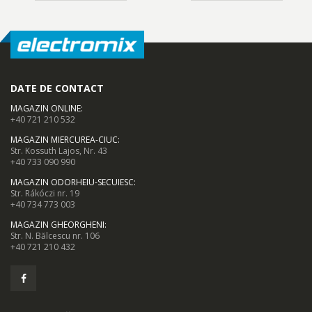
DATE DE CONTACT
MAGAZIN ONLINE
:
+40 721 210 532
MAGAZIN MIERCUREA-CIUC
:
Str. Kossuth Lajos, Nr. 43
+40 733 090 990
MAGAZIN ODORHEIU-SECUIESC
:
Str. Rákóczi nr. 19
+40 734 773 003
MAGAZIN GHEORGHENI
:
Str. N. Bălcescu nr. 106
+40 721 210 432