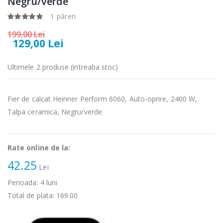
Negru/verde
microunde
electric cu filtru
Heinner ...
...
1 păreri
289,00 Lei
89,00 Lei
199,00 Lei
129,00 Lei
Cuptor cu
Masina de tocat
-17%
-21%
microunde
carne Bosch ...
incorporabil, ...
Ultimele 2 produse (intreaba stoc)
549,00 Lei
1 499,00 Lei
Fier de calcat Heinner Perform 6060, Auto-oprire, 2400 W,
Masina de tocat
Espressor
-33%
-33%
carne
Talpa ceramica, Negru/verde
automat
NobeLTek ...
Heinner ...
199,00 Lei
799,00 Lei
Rate online de la:
42.25
Lei
Perioada:
4
luni
Total de plata:
169.00