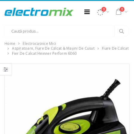
0
0
Home
Electrocasnice Mici
Aspiratoare, Fiare De Călcat & Mașini De Cusut
Fiare De Călcat
Fier De Calcat Heinner Perform 6060