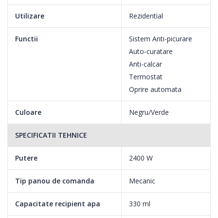
Debit de abur: 16+4g/min.
Utilizare
Rezidential
Jet de abur: 70g/min.
Functii
Sistem Anti-picurare
Capacitate rezervor de apa: 330ml
Auto-curatare
Anti-calcar
Termostat
Oprire automata
Culoare
Negru/Verde
SPECIFICATII TEHNICE
Putere
2400 W
Tip panou de comanda
Mecanic
Capacitate recipient apa
330 ml