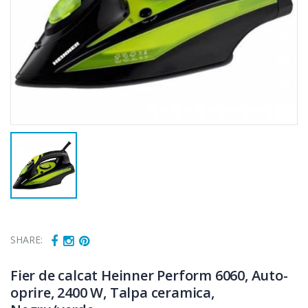
SHARE:
Fier de calcat Heinner Perform 6060, Auto-
oprire, 2400 W, Talpa ceramica,
Cuptor cu
Fierbator
-15%
-25%