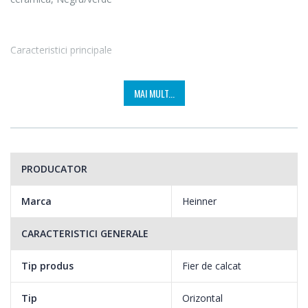
Caracteristici principale
Putere: 2400W.
MAI MULT...
Talpa din ceramica.
Calcare uscata / cu abur / jet de abur / verticala.
PRODUCATOR
Auto-curatare, anti-picurare.
Marca
Heinner
Anti-calcar si functie stropire.
CARACTERISTICI GENERALE
Termostat control temperatura.
Tip produs
Fier de calcat
Maner ergonomic.
Tip
Orizontal