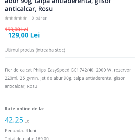
abur 90g, talpa antiaderenta, glisor
Fierbator
Mixer vertical
anticalcar, Rosu
-25%
-18%
electric cu filtru
Heinner HHB-
...
DC1000SSBK ...
0 păreri
89,00 Lei
139,00 Lei
199,00 Lei
129,00 Lei
Masina de tocat
Robot de
-21%
-33%
carne Bosch ...
bucatarie
Ultimul produs (intreaba stoc)
Heinner ...
549,00 Lei
199,00 Lei
Fier de calcat Philips EasySpeed GC1742/40, 2000 W, rezervor
Masina de tocat
Robot de
220ml, 25 g/min, jet de abur 90g, talpa antiaderenta, glisor
-33%
-14%
carne
bucatarie
NobeLTek ...
anticalcar, Rosu
Heinner ...
199,00 Lei
299,00 Lei
Rate online de la:
42.25
Lei
Perioada:
4
luni
Total de plata:
169.00