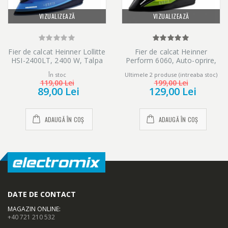
VIZUALIZEAZĂ
VIZUALIZEAZĂ
Fier de calcat Heinner Lollitte
Fier de calcat Heinner
HSI-2400LT, 2400 W, Talpa
Perform 6060, Auto-oprire,
ceramica, Albastru
2400 W, Talpa ceramica,
În stoc
Ultimele 2 produse (intreaba stoc)
Negru/verde
119,00 Lei
199,00 Lei
89,00 Lei
129,00 Lei
ADAUGĂ ÎN COȘ
ADAUGĂ ÎN COȘ
DATE DE CONTACT
MAGAZIN ONLINE
:
+40 721 210 532