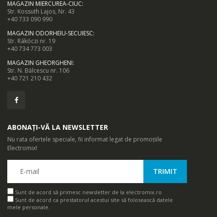
MAGAZIN MIERCUREA-CIUC
:
Str. Kossuth Lajos, Nr. 43
+40 733 090 990
MAGAZIN ODORHEIU-SECUIESC
:
Str. Rákóczi nr. 19
+40 734 773 003
MAGAZIN GHEORGHENI
:
Str. N. Bălcescu nr. 106
+40 721 210 432
ABONAȚI-VĂ LA NEWSLETTER
Nu rata ofertele speciale, fii informat legat de promoțiile
Electromix!
Sunt de acord să primesc newsletter de la electromix.ro
Sunt de acord ca prestatorul acestui site să folosească datele
mele personale.