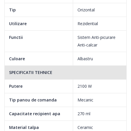
Tip
Orizontal
Utilizare
Rezidential
Functii
Sistem Anti-picurare
Anti-calcar
Jetul de abur de pana la 110 g indeparteaza rapid cutele
persistente
Culoare
Albastru
Patrunde mai adanc in tesatura pentru a indeparta usor cutele
SPECIFICATII TEHNICE
persistente.
Putere
2100 W
Tip panou de comanda
Mecanic
Debit de abur de pana la 30 g/min. pentru performanta continua
si puternica
Capacitate recipient apa
270 ml
Debit de abur puternic si continuu pentru o mai buna
Material talpa
Ceramic
indepartare a cutelor.