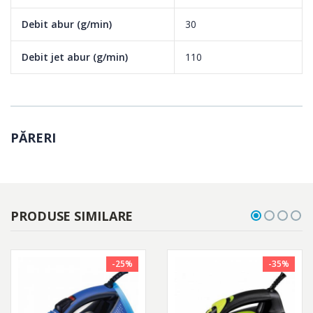
Debit abur (g/min)
30
Debit jet abur (g/min)
110
PĂRERI
PRODUSE SIMILARE
-25%
-35%
Talpa ceramica rezistenta pentru alunecare usoara