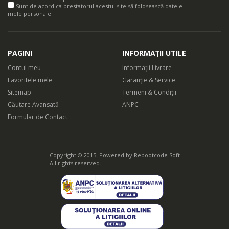
Sunt de acord ca prestatorul acestui site să folosească datele
mele personale.
Rezervor de apa mare, de 270 ml, pentru a calca mai multe
haine odata
PAGINI
INFORMAȚII UTILE
Reumplere mai rara datorita rezervorului mare de apa, de 270
Contul meu
Informații Livrare
ml, astfel incat poti calca mai multe haine odata
Favoritele mele
Garanție & Service
Sitemap
Termeni & Condiții
Căutare Avansată
ANPC
Formular de Contact
Copyright © 2015. Powered by
Rebootcode Soft
All rights reserved.