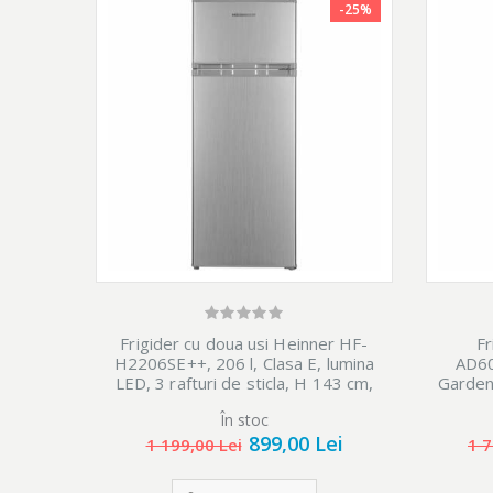
-25%
Frigider cu doua usi Heinner HF-
Fr
H2206SE++, 206 l, Clasa E, lumina
AD60
LED, 3 rafturi de sticla, H 143 cm,
Garden
Argintiu
În stoc
899,00 Lei
1 199,00 Lei
1 7