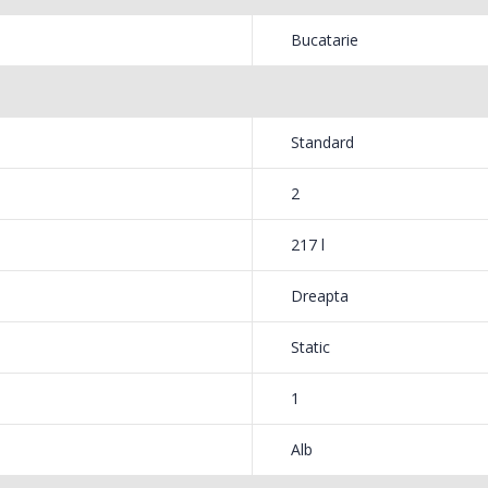
Bosch ...
Heinne
Bucatarie
549,00 Lei
199,
Masina de tocat carne
Robot
-33%
-14%
NobeLTek ...
Heinne
Standard
199,00 Lei
299,
2
217 l
Dreapta
Static
1
Alb