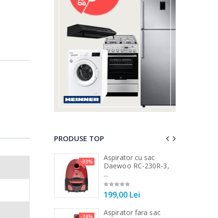
PRODUSE TOP
 vertical Heinner
Aspirator cu sac
-33%
-25%
DC1000SSBK ...
Daewoo RC-230R-3,
...
00 Lei
199,00 Lei
 de bucatarie
Aspirator fara sac
-21%
-24%