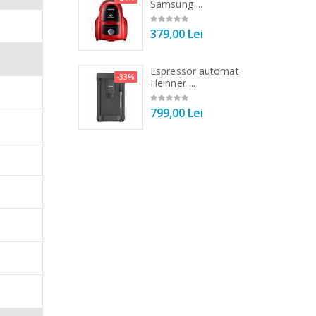
r ...
Samsung ...
00 Lei
379,00 Lei
 de bucatarie
Espressor automat
-33%
-33%
r ...
Heinner ...
00 Lei
799,00 Lei