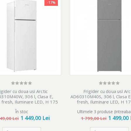
-17%
igider cu doua usi Arctic
Frigider cu doua usi Arc
310M40W, 306 l, Clasa E,
AD60310M40S, 306 l, Clasa E
 fresh, Iluminare LED, H 175
fresh, Iluminare LED, H 1
cm, Alb
Argintiu
În stoc
Ultimele 3 produse (intreaba
1 449,00 Lei
1 499,00 
49,00 Lei
1 799,00 Lei