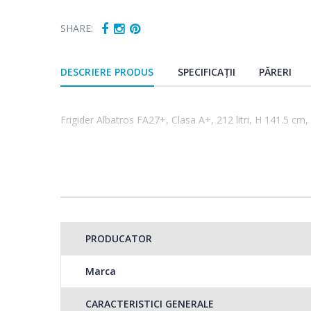
SHARE:
DESCRIERE PRODUS
SPECIFICAȚII
PĂRERI
Frigider Albatros FA27+, Clasa A+, 212 litri, H 141.5 cm, 
PRODUCATOR
Marca
CARACTERISTICI GENERALE