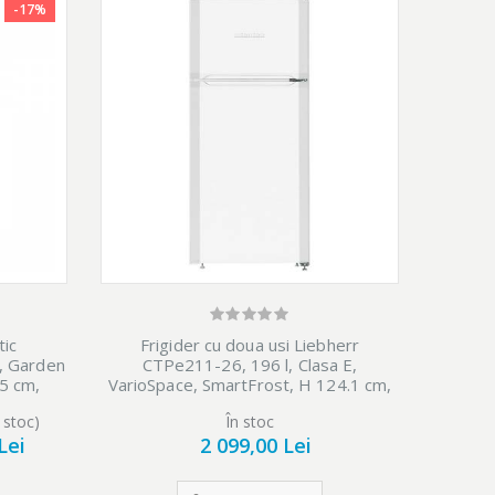
-17%
tic
Frigider cu doua usi Liebherr
F
, Garden
CTPe211-26, 196 l, Clasa E,
AD5
75 cm,
VarioSpace, SmartFrost, H 124.1 cm,
Gar
Alb
 stoc)
În stoc
Lei
2 099,00 Lei
1 