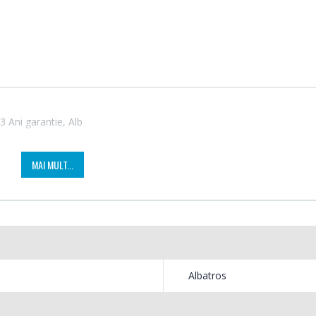
3 Ani garantie, Alb
MAI MULT...
Fierbator electric cu
Mixer
-25%
-18%
filtru ...
HHB-
89,00 Lei
139,
Albatros
Masina de tocat carne
Robot
-21%
-33%