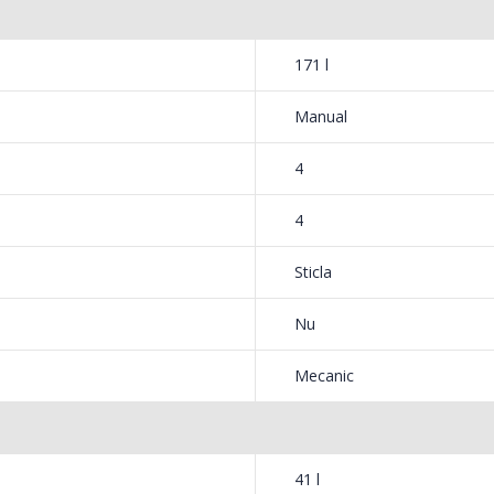
171 l
Manual
4
4
Sticla
Nu
Mecanic
41 l