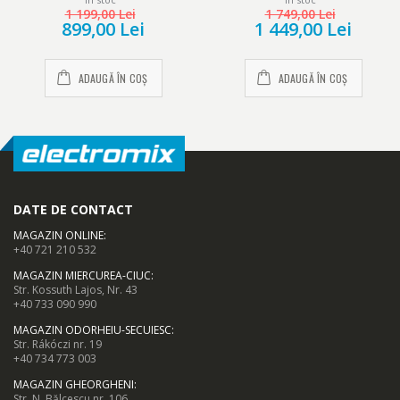
sticla, H 143 cm, Argintiu
LED, H 175 cm, Alb
1 199,00 Lei
1 749,00 Lei
899,00 Lei
1 449,00 Lei
ADAUGĂ ÎN COȘ
ADAUGĂ ÎN COȘ
DATE DE CONTACT
MAGAZIN ONLINE
:
+40 721 210 532
MAGAZIN MIERCUREA-CIUC
:
Str. Kossuth Lajos, Nr. 43
+40 733 090 990
MAGAZIN ODORHEIU-SECUIESC
:
Termostat reglabil si iluminare LED
Str. Rákóczi nr. 19
+40 734 773 003
Controlul temperaturii se face foarte usor datorita termostatului
MAGAZIN GHEORGHENI
:
Str. N. Bălcescu nr. 106