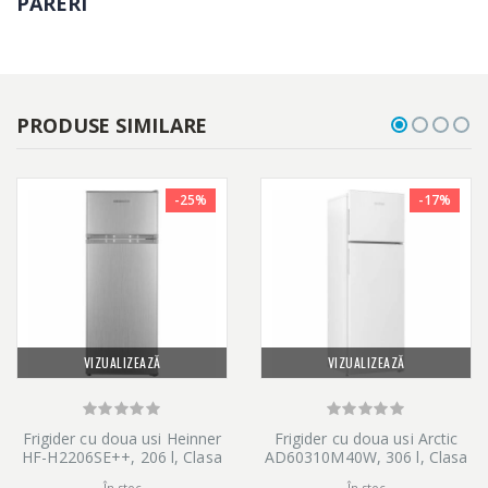
PĂRERI
PRODUSE SIMILARE
-25%
-17%
VIZUALIZEAZĂ
VIZUALIZEAZĂ
Frigider cu doua usi Heinner
Frigider cu doua usi Arctic
HF-H2206SE++, 206 l, Clasa
AD60310M40W, 306 l, Clasa
E, lumina LED, 3 rafturi de
E, Garden fresh, Iluminare
În stoc
În stoc