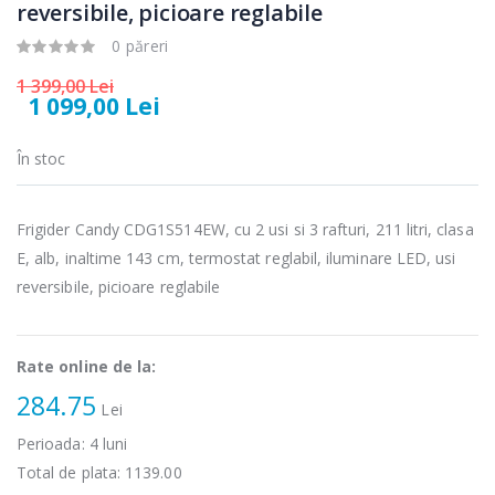
reversibile, picioare reglabile
0 păreri
1 399,00 Lei
1 099,00 Lei
În stoc
Fierbator
Mixer vertical
-25%
-18%
electric cu filtru
Heinner HHB-
...
DC1000SSBK ...
Frigider Candy CDG1S514EW, cu 2 usi si 3 rafturi, 211 litri, clasa
89,00 Lei
139,00 Lei
E, alb, inaltime 143 cm, termostat reglabil, iluminare LED, usi
reversibile, picioare reglabile
Masina de tocat
Robot de
-21%
-33%
carne Bosch ...
bucatarie
Heinner ...
549,00 Lei
Rate online de la:
199,00 Lei
284.75
Lei
Masina de tocat
Robot de
-33%
-14%
carne
bucatarie
Perioada:
4
luni
NobeLTek ...
Heinner ...
Total de plata:
1139.00