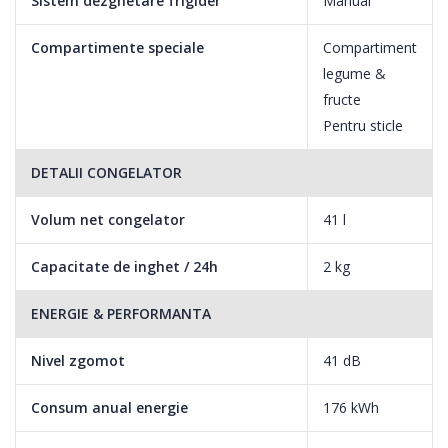
Sistem dezghetare frigider
Manual
Compartimente speciale
Compartiment
legume &
fructe
Pentru sticle
DETALII CONGELATOR
Capacitate
Volum net congelator
41 l
Compartimentul racitor al frigiderului Candy are o capacitate
Capacitate de inghet / 24h
2 kg
neta de 170 litri. Poti depozita alimentele pe categorii astfel
incat sa fie usor de vizualizat si accesat. Cele 3 rafturi de sticla,
ENERGIE & PERFORMANTA
asigura un spatiu suficient pentru depozitarea unui volum mare
Nivel zgomot
41 dB
de alimente si posibilitatea de a compartimenta interiorul dupa
preferinte.
Consum anual energie
176 kWh
Congelatorul are o capacitate neta de 41 litri si dispune de un