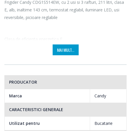
Frigider Candy CDG1S514EW, cu 2 usi si 3 rafturi, 211 litri, clasa
E, alb, inaltime 143 cm, termostat reglabil, iluminare LED, usi
reversibile, picioare reglabile
Clasa de eficienta energetica E
MAI MULT...
Grija fata de mediu se afla in centrul atentiei tehnologiei Candy;
creata din respect profund pentru lumea din jurul nostru,
frigiderul Candy ofera eficienta si performanta.
PRODUCATOR
Incadrat in clasa energetica E, frigiderul Candy
CDG1S514EW asigura un consum redus de energie, contribuind
Marca
Candy
la economisirea facturilor de electricitate si protejarea mediului.
CARACTERISTICI GENERALE
Utilizat pentru
Bucatarie