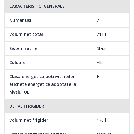
CARACTERISTICI GENERALE
Numar usi
2
Volum net total
211 l
Sistem racire
Static
Culoare
Alb
Clasa energetica potrivit noilor
E
etichete energetice adoptate la
nivelul UE
DETALII FRIGIDER
Volum net frigider
170 l