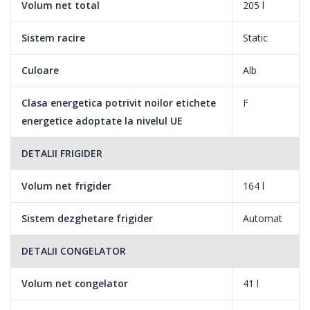
Volum net total
205 l
Caracteristici:
Sistem racire
Static
Capacitate neta a congelatorului: 41 litri
Culoare
Alb
Capacitate neta a frigiderului: 164 l
Foarte silentios: doar 39 dB
Clasa energetica potrivit noilor etichete
F
Dezghetare automata a frigiderului
energetice adoptate la nivelul UE
Control elecronic al temperaturii
Lumina frigider: +
DETALII FRIGIDER
Rafturi frigider: 3 latime normala, sticla cu margine de
protectie
Volum net frigider
164 l
Rafturi congelator: +
Sertare frigider: 1 Latime normala, Plastic transparent
Sistem dezghetare frigider
Automat
Amplasare balamale usa: balamale pe dreapta, reversibila
DETALII CONGELATOR
Picioruse: reglabile
Volum net congelator
41 l