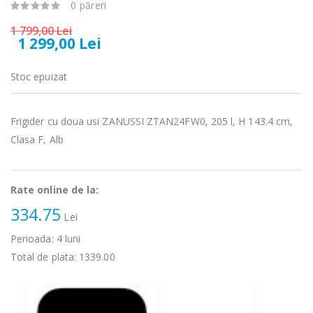
0 păreri
Fierbator
Mixer vertical
-25%
-18%
1 799,00 Lei
electric cu filtru
Heinner HHB-
1 299,00 Lei
...
DC1000SSBK ...
89,00 Lei
139,00 Lei
Stoc epuizat
Masina de tocat
Robot de
-21%
-33%
carne Bosch ...
bucatarie
Frigider cu doua usi ZANUSSI ZTAN24FW0, 205 l, H 143.4 cm,
Heinner ...
Clasa F, Alb
549,00 Lei
199,00 Lei
Masina de tocat
Robot de
-33%
-14%
Rate online de la:
carne
bucatarie
NobeLTek ...
Heinner ...
334.75
Lei
199,00 Lei
299,00 Lei
Perioada:
4
luni
Total de plata:
1339.00