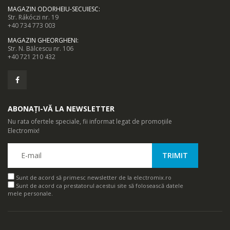
MAGAZIN ODORHEIU-SECUIESC
:
Str. Rákóczi nr. 19
+40 734 773 003
MAGAZIN GHEORGHENI
:
Str. N. Bălcescu nr. 106
+40 721 210 432
ABONAȚI-VĂ LA NEWSLETTER
Nu rata ofertele speciale, fii informat legat de promoțiile
Electromix!
Sunt de acord să primesc newsletter de la electromix.ro
Sunt de acord ca prestatorul acestui site să folosească datele
mele personale.