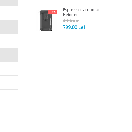
 de bucatarie
Espressor automat
-33%
-33%
r ...
Heinner ...
00 Lei
799,00 Lei