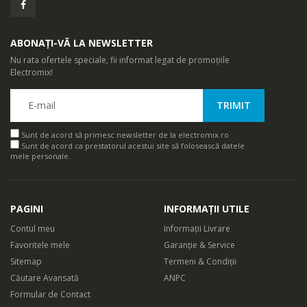
ABONAȚI-VĂ LA NEWSLETTER
Nu rata ofertele speciale, fii informat legat de promoțiile
Electromix!
Sunt de acord să primesc newsletter de la electromix.ro
Sunt de acord ca prestatorul acestui site să folosească datele
mele personale.
PAGINI
INFORMAȚII UTILE
Contul meu
Informații Livrare
Favoritele mele
Garanție & Service
Sitemap
Termeni & Condiții
Căutare Avansată
ANPC
Formular de Contact