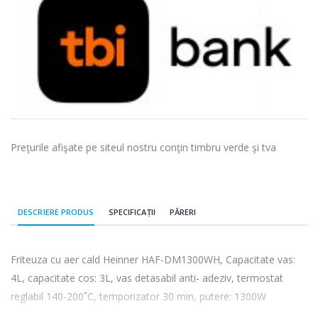
Preţurile afişate pe siteul nostru conţin timbru verde şi tva
DESCRIERE PRODUS
SPECIFICAȚII
PĂRERI
Friteuza cu aer cald Heinner HAF-DM1300WH, Capacitate vas:
4L, capacitate cos: 3L, vas detasabil anti- adeziv, termostat
reglabil 140-200˚C, temporizator 30 min, putere: 1300W