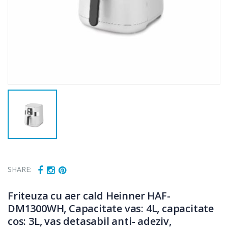
SHARE:
Friteuza cu aer cald Heinner HAF-
DM1300WH, Capacitate vas: 4L, capacitate
cos: 3L, vas detasabil anti- adeziv,
Cuptor cu
Fierbator
-15%
-25%