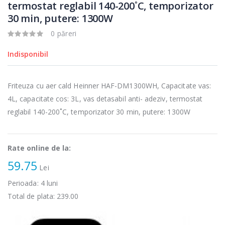
microunde
electric cu filtru
termostat reglabil 140-200˚C, temporizator
Heinner ...
...
30 min, putere: 1300W
289,00 Lei
89,00 Lei
0 păreri
Cuptor cu
Masina de tocat
Indisponibil
-17%
-21%
microunde
carne Bosch ...
incorporabil, ...
549,00 Lei
Friteuza cu aer cald Heinner HAF-DM1300WH, Capacitate vas:
1 499,00 Lei
4L, capacitate cos: 3L, vas detasabil anti- adeziv, termostat
Masina de tocat
Espressor
-33%
-33%
reglabil 140-200˚C, temporizator 30 min, putere: 1300W
carne
automat
NobeLTek ...
Heinner ...
199,00 Lei
799,00 Lei
Rate online de la:
59.75
Lei
Perioada:
4
luni
Total de plata:
239.00