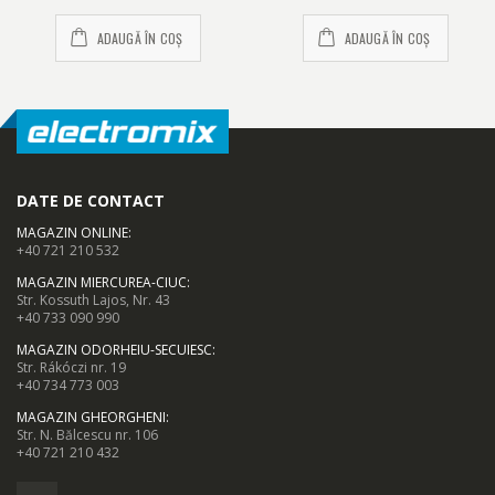
ADAUGĂ ÎN COȘ
ADAUGĂ ÎN COȘ
DATE DE CONTACT
MAGAZIN ONLINE
:
+40 721 210 532
MAGAZIN MIERCUREA-CIUC
:
Str. Kossuth Lajos, Nr. 43
+40 733 090 990
MAGAZIN ODORHEIU-SECUIESC
:
Str. Rákóczi nr. 19
+40 734 773 003
MAGAZIN GHEORGHENI
:
Str. N. Bălcescu nr. 106
+40 721 210 432