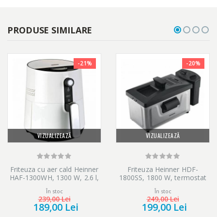
PRODUSE SIMILARE
-21%
-20%
VIZUALIZEAZĂ
VIZUALIZEAZĂ
Friteuza cu aer cald Heinner
Friteuza Heinner HDF-
HAF-1300WH, 1300 W, 2.6 l,
1800SS, 1800 W, termostat
Timer, Alb
reglabil, timer, 3 L, Inox
În stoc
În stoc
239,00 Lei
249,00 Lei
189,00 Lei
199,00 Lei