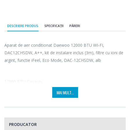
DESCRIERE PRODUS
SPECIFICAȚII
PĂRERI
Aparat de aer conditionat Daewoo 12000 BTU WI-FI,
DAC12CHSDW, A++, kit de instalare inclus (3m), filtre cu ioni de
argint, functie iFeel, Eco Mode, DAC-12CHSDW, alb
12000 BTU Capacity
MAI MULT...
Cu o capacitate de 12000 BTU, aparatul de aer conditionat
Daewoo este potrivit pentru un spatiu de 30-40 mp. Beneficiaza
de performante optime de racire sau incalzire, in functie de
nevoile tale.
PRODUCATOR