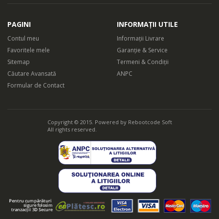
PAGINI
INFORMAȚII UTILE
Contul meu
Informații Livrare
Favoritele mele
Garanție & Service
Sitemap
Termeni & Condiții
Căutare Avansată
ANPC
Formular de Contact
Copyright © 2015. Powered by
Rebootcode Soft
All rights reserved.
Functie „I Feel”
Telecomanda aerului conditionat Daewoo este prevazuta cu un