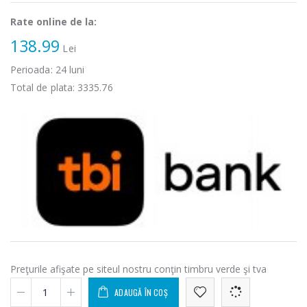
Rate online de la:
138.99
Lei
Perioada:
24
luni
Total de plata:
3335.76
Preţurile afişate pe siteul nostru conţin timbru verde şi tva
ADAUGĂ ÎN COȘ