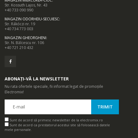
MAGAZIN MIERCUREA-CIUC
:
Str. Kossuth Lajos, Nr. 43
+40 733 090 990
Compresorul inverter regleaza continuu viteza si o mentine in
MAGAZIN ODORHEIU-SECUIESC
:
functie de necesitatile reale de racire sau incalzire ale incaperii.
Str. Rákóczi nr. 19
+40 734 773 003
Datorita acestei tehnologii, vei beneficia de temperaturile dorite
MAGAZIN GHEORGHENI
:
Str. N. Bălcescu nr. 106
si de un consum de energie electrica redus.
+40 721 210 432
ABONAȚI-VĂ LA NEWSLETTER
Nu rata ofertele speciale, fii informat legat de promoțiile
Electromix!
Sunt de acord să primesc newsletter de la electromix.ro
Sunt de acord ca prestatorul acestui site să folosească datele
mele personale.