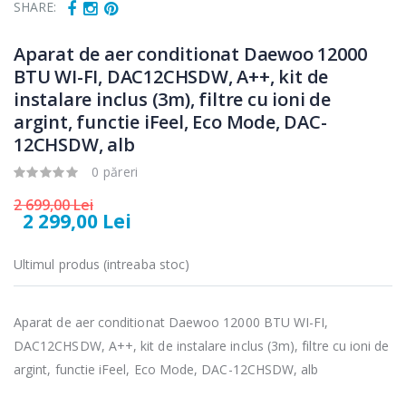
Cuptor cu
Fierbator
SHARE:
-15%
-25%
microunde
electric cu filtru
Heinner ...
...
Aparat de aer conditionat Daewoo 12000
BTU WI-FI, DAC12CHSDW, A++, kit de
289,00 Lei
89,00 Lei
instalare inclus (3m), filtre cu ioni de
Cuptor cu
Masina de tocat
-17%
-21%
argint, functie iFeel, Eco Mode, DAC-
microunde
carne Bosch ...
incorporabil, ...
12CHSDW, alb
549,00 Lei
0 păreri
1 499,00 Lei
2 699,00 Lei
Masina de tocat
Espressor
2 299,00 Lei
-33%
-33%
carne
automat
NobeLTek ...
Heinner ...
Ultimul produs (intreaba stoc)
199,00 Lei
799,00 Lei
Aparat de aer conditionat Daewoo 12000 BTU WI-FI,
DAC12CHSDW, A++, kit de instalare inclus (3m), filtre cu ioni de
argint, functie iFeel, Eco Mode, DAC-12CHSDW, alb