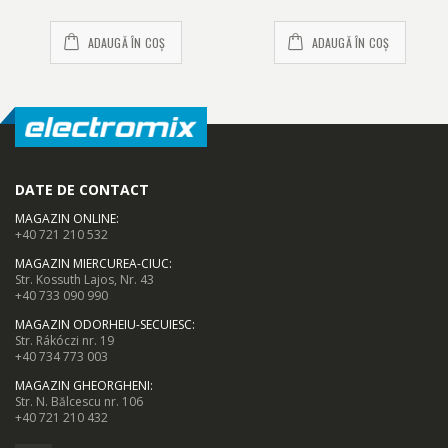
poti selecta a doua sau a treia treapta de putere si astfel sa te
asiguri ca mirosurile neplacute nu se vor raspandi in toata casa.
ADAUGĂ ÎN COȘ
ADAUGĂ ÎN COȘ
DATE DE CONTACT
MAGAZIN ONLINE
:
+40 721 210 532
MAGAZIN MIERCUREA-CIUC
:
Str. Kossuth Lajos, Nr. 43
+40 733 090 990
MAGAZIN ODORHEIU-SECUIESC
:
Str. Rákóczi nr. 19
+40 734 773 003
MAGAZIN GHEORGHENI
:
Str. N. Bălcescu nr. 106
+40 721 210 432