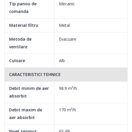
Tip panou de
Mecanic
comanda
Material filtru
Metal
Metoda de
Evacuare
ventilare
Culoare
Alb
CARACTERISTICI TEHNICE
Debit minim de aer
98.9 m³/h
Eficienta sporita Hota Albatros dispune de un motor cu o
absorbit
putere de 60W si are o capacitate de absorbtie a aerului de 99-
170 m3/ora.
Debit maxim de
170 m³/h
aer absorbit
Fiind incadrata in tipul hotelor eco, aceasta are un consum anual
de energie de numai 84kwh.
Nivel zgomot
65 dB