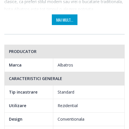
clasice, ca preferi stilul modern sau vrei o bucatarie traditionala,
hota Albatros este tot timpul o alegere potrivita.
MAI MULT...
Avand un design simplu si culoarea maro, aceasta se va incadra
perfect in bucataria ta si te vei putea baza pe eficienta ei de
fiecare data cand vei gati.
PRODUCATOR
Marca
Albatros
CARACTERISTICI GENERALE
Tip incastrare
Standard
Utilizare
Rezidential
Design
Conventionala