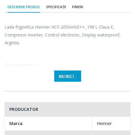
DESCRIERE PRODUS
SPECIFICAȚII
PĂRERI
Lada frigorifica Heinner HCF-205NHSE++, 198 l, Clasa E,
Compresor inverter, Control electronic, Display waterproof,
Argintiu
Clasa energetica E
MAI MULT...
Beneficiezi de un consum optim de energie electrica si de o
super economie, in comparatie cu produsele din clasele
inferioare.
PRODUCATOR
Marca
Heinner