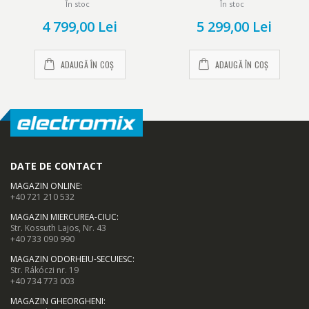
În stoc
În stoc
SmartFrost, Alb
4 799,00 Lei
5 299,00 Lei
ADAUGĂ ÎN COȘ
ADAUGĂ ÎN COȘ
DATE DE CONTACT
MAGAZIN ONLINE
:
+40 721 210 532
MAGAZIN MIERCUREA-CIUC
:
Str. Kossuth Lajos, Nr. 43
+40 733 090 990
MAGAZIN ODORHEIU-SECUIESC
:
Str. Rákóczi nr. 19
+40 734 773 003
MAGAZIN GHEORGHENI
: