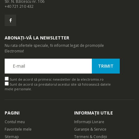
Str. N. Bălcescu nr. 106
+40 721 210 432
ABONAȚI-VĂ LA NEWSLETTER
Nu rata ofertele speciale, fii informat legat de promoțiile
Electromix!
Sunt de acord să primesc newsletter de la electromix.ro
Sunt de acord ca prestatorul acestui site să folosească datele
mele personale.
PAGINI
INFORMAȚII UTILE
Contul meu
Informații Livrare
Favoritele mele
Garanție & Service
Sitemap
Termeni & Condiții