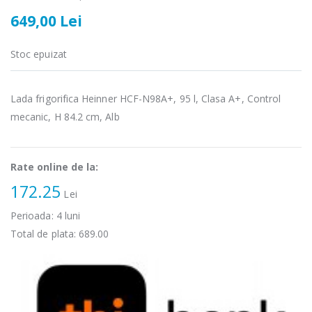
Fierbator
Mixer vertical
-25%
-18%
649,00 Lei
electric cu filtru
Heinner HHB-
...
DC1000SSBK ...
Stoc epuizat
89,00 Lei
139,00 Lei
Masina de tocat
Robot de
-21%
-33%
carne Bosch ...
bucatarie
Lada frigorifica Heinner HCF-N98A+, 95 l, Clasa A+, Control
Heinner ...
mecanic, H 84.2 cm, Alb
549,00 Lei
199,00 Lei
Masina de tocat
Robot de
Rate online de la:
-33%
-14%
carne
bucatarie
NobeLTek ...
172.25
Heinner ...
Lei
199,00 Lei
Perioada:
4
luni
299,00 Lei
Total de plata:
689.00