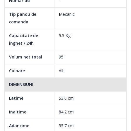
Numar usi
1
cazul intreruperii curentului electric.
Tip panou de
Mecanic
comanda
Capacitate de
9.5 Kg
inghet / 24h
Volum net total
95 l
Culoare
Alb
DIMENSIUNI
Latime
53.6 cm
Inaltime
84.2 cm
Adancime
55.7 cm