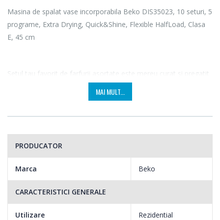
Masina de spalat vase incorporabila Beko DIS35023, 10 seturi, 5
programe, Extra Drying, Quick&Shine, Flexible HalfLoad, Clasa
E, 45 cm
Setul tau favorit de farfurii asortate este mereu curat si pregatit
pentru musafiri. Asta fiindca masina de spalat vase incorporabila
MAI MULT...
DIS35023 de la Beko iti pune la dispozitie o paleta variata de
programe de curatare, eficiente si rapide. Quick&Shine, cu o
durata de 60 de minute, si Clean&Shine, care reda stralucirea
vaselor in doar o ora jumatate, sunt numai doua dintre optiunile
PRODUCATOR
versatile. Dupa ce strangi masa, lasa curatarea vaselor in seama
aparaturii tale moderne.
Marca
Beko
CARACTERISTICI GENERALE
Utilizare
Rezidential