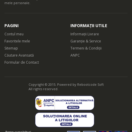
Sistem control exces apa
mele personale.
Dubla siguranta impotriva excesului de apa si a inundatiilor.
Sistemul suplimentar va intrerupe alimentarea cu apa in cazul
PAGINI
INFORMAȚII UTILE
scurgerilor accidentale, iar masina de spalat vase va functiona in
Contul meu
Informații Livrare
deplina siguranta.
Favoritele mele
Garanție & Service
Sitemap
Termeni & Condiții
Căutare Avansată
ANPC
Formular de Contact
Copyright © 2015. Powered by
Rebootcode Soft
All rights reserved.