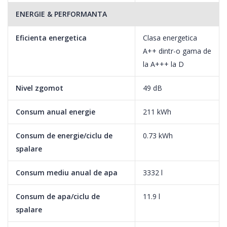
ENERGIE & PERFORMANTA
Acest program curata si reda stralucirea vaselor in doar 90 de
minute, indiferent de nivelul lor de murdarie.
Eficienta energetica
Clasa energetica
A++ dintr-o gama de
la A+++ la D
Quick&Shine
Nivel zgomot
49 dB
Acest program curata si reda stralucirea vaselor utilizate zilnic,
Consum anual energie
211 kWh
cu un nivel de murdarie scazut, in doar 58 de minute.
Consum de energie/ciclu de
0.73 kWh
spalare
Consum mediu anual de apa
3332 l
Cos tacamuri flexibil
Consum de apa/ciclu de
11.9 l
Flexibilitatea imbunatatita a masinii de spalat vase permite
spalare
incarcarea rapida a cosului pentru tacamuri si mutarea acestuia
pe lateral. Spatiul este folosit la capacitate maxima.