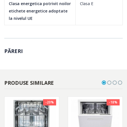
Clasa energetica potrivit noilor
Clasa E
etichete energetice adoptate
la nivelul UE
Dozator detergent glisant
Noul dispenser pentru detergent este prevazut cu sistem de
inchidere prin glisare si iti permite o utilizare facila. Astfel,
PĂRERI
accesarea acestuia se realizeaza cu usurinta oricand ai nevoie,
cu un minim de efort.
PRODUSE SIMILARE
Eco 50°C
-20%
-18%
Un program care are grija atat de vasele tale cat si de mediul
inconjurator. Este programul ideal de spalare a vaselor cu un
consum energetic scazut.