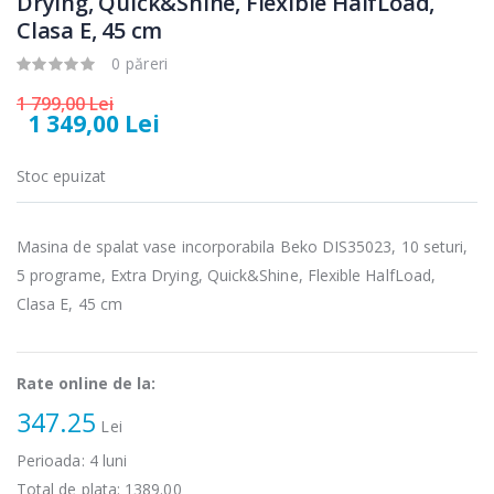
Drying, Quick&Shine, Flexible HalfLoad,
Cuptor cu
Fierbator
Clasa E, 45 cm
-15%
-25%
microunde
electric cu filtru
Heinner ...
...
0 păreri
289,00 Lei
89,00 Lei
1 799,00 Lei
1 349,00 Lei
Cuptor cu
Masina de tocat
-17%
-21%
microunde
carne Bosch ...
Stoc epuizat
incorporabil, ...
549,00 Lei
1 499,00 Lei
Masina de spalat vase incorporabila Beko DIS35023, 10 seturi,
Masina de tocat
Espressor
5 programe, Extra Drying, Quick&Shine, Flexible HalfLoad,
-33%
-33%
carne
automat
NobeLTek ...
Clasa E, 45 cm
Heinner ...
199,00 Lei
799,00 Lei
Rate online de la:
347.25
Lei
Perioada:
4
luni
Total de plata:
1389.00