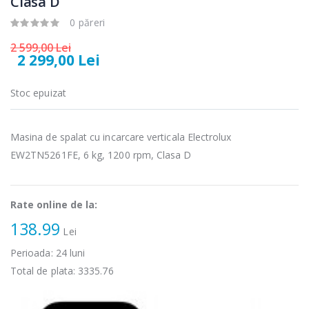
Clasa D
0 păreri
89,00 Lei
139,00 Lei
2 599,00 Lei
Masina de tocat
Robot de
2 299,00 Lei
-21%
-33%
carne Bosch ...
bucatarie
Heinner ...
Stoc epuizat
549,00 Lei
199,00 Lei
Masina de tocat
Robot de
Masina de spalat cu incarcare verticala Electrolux
-33%
-14%
carne
bucatarie
NobeLTek ...
Heinner ...
EW2TN5261FE, 6 kg, 1200 rpm, Clasa D
199,00 Lei
299,00 Lei
Rate online de la:
138.99
Lei
Perioada:
24
luni
Total de plata:
3335.76