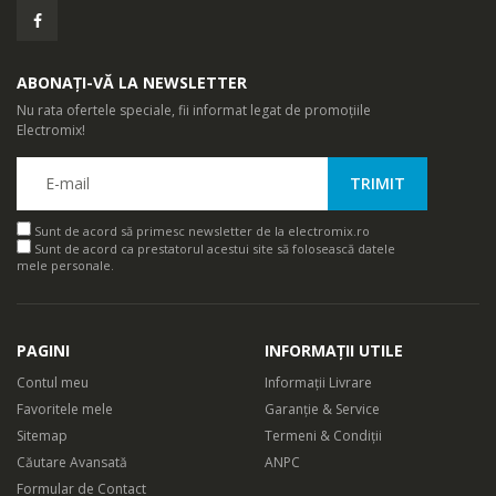
ABONAȚI-VĂ LA NEWSLETTER
Nu rata ofertele speciale, fii informat legat de promoțiile
Electromix!
Sunt de acord să primesc newsletter de la electromix.ro
Sunt de acord ca prestatorul acestui site să folosească datele
mele personale.
PAGINI
INFORMAȚII UTILE
Contul meu
Informații Livrare
Favoritele mele
Garanție & Service
Sitemap
Termeni & Condiții
Căutare Avansată
ANPC
Formular de Contact