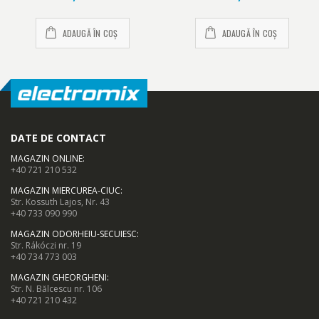
ADAUGĂ ÎN COȘ
ADAUGĂ ÎN COȘ
DATE DE CONTACT
MAGAZIN ONLINE
:
+40 721 210 532
MAGAZIN MIERCUREA-CIUC
:
Str. Kossuth Lajos, Nr. 43
+40 733 090 990
MAGAZIN ODORHEIU-SECUIESC
:
Str. Rákóczi nr. 19
+40 734 773 003
MAGAZIN GHEORGHENI
:
Str. N. Bălcescu nr. 106
+40 721 210 432