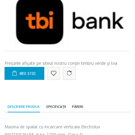
Preţurile afişate pe siteul nostru conţin timbru verde şi tva
INFO STOC
DESCRIERE PRODUS
SPECIFICAȚII
PĂRERI
Masina de spalat cu incarcare verticala Electrolux
EW2TN5261FE, 6 kg, 1200 rpm, Clasa D