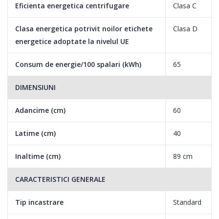
Start/Pauză, Blocare usa, END CYCLE, Blocare pentru siguranta
Eficienta energetica centrifugare
Clasa C
copiilor }
Clasa energetica potrivit noilor etichete
Clasa D
energetice adoptate la nivelul UE
Consum de energie/100 spalari (kWh)
65
DIMENSIUNI
Adancime (cm)
60
Latime (cm)
40
Inaltime (cm)
89 cm
CARACTERISTICI GENERALE
Tip incastrare
Standard