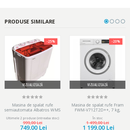
PRODUSE SIMILARE
-25%
-20%
VIZUALIZEAZĂ
VIZUALIZEAZĂ
Masina de spalat rufe
Masina de spalat rufe Fram
semiautomata Albatros WMS
FWM-V712T2D++, 7 kg,
7.2R, 6.8 kg, Alb
1200 rpm, Clasa D, Display
Ultimele 2 produse (intreaba stoc)
În stoc
LED, Start intarziat, Anti-
999,00 Lei
1 499,00 Lei
sifonare, Eco-Logic, Alb
749,00 Lei
1 199,00 Lei