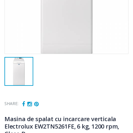
SHARE:
Masina de spalat cu incarcare verticala
Fierbator
Mixer vertical
Electrolux EW2TN5261FE, 6 kg, 1200 rpm,
-25%
-18%
electric cu filtru
Heinner HHB-
...
DC1000SSBK ...