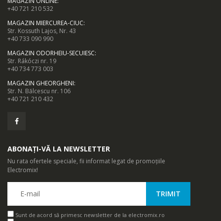
MAGAZIN ONLINE
:
+40 721 210 532
MAGAZIN MIERCUREA-CIUC
:
Str. Kossuth Lajos, Nr. 43
+40 733 090 990
MAGAZIN ODORHEIU-SECUIESC
:
Str. Rákóczi nr. 19
+40 734 773 003
MAGAZIN GHEORGHENI
:
Str. N. Bălcescu nr. 106
+40 721 210 432
ABONAȚI-VĂ LA NEWSLETTER
Nu rata ofertele speciale, fii informat legat de promoțiile
Electromix!
Sunt de acord să primesc newsletter de la electromix.ro