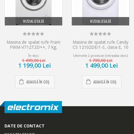
VIZUALIZEAZĂ
VIZUALIZEAZĂ
Masina de spalat rufe Fram
Masina de spalat rufe Candy
FWM-V712T2D++, 7 kg,
CS 12102DE/1-S, clasa E, 10
1200 rpm, Clasa D, Display
kg, 1200 rpm, Easy Iron,
În stoc
Ultimele 2 produse (intreaba stoc)
LED, Start intarziat, Anti-
Programe rapide de spalare,
1 499,00 Lei
1 799,00 Lei
sifonare, Eco-Logic, Alb
Hygiene, Alb
1 199,00 Lei
1 499,00 Lei
ADAUGĂ ÎN COȘ
ADAUGĂ ÎN COȘ
DATE DE CONTACT