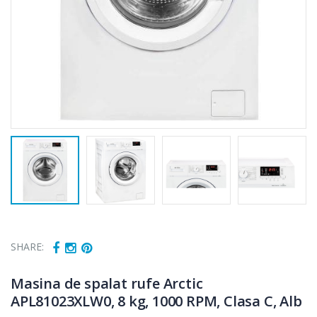
SHARE:
Masina de spalat rufe Arctic
APL81023XLW0, 8 kg, 1000 RPM, Clasa C, Alb
Fierbator
Masina de tocat
-25%
-21%