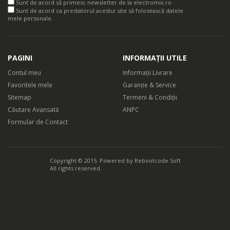
Sunt de acord să primesc newsletter de la electromix.ro
Program recomandat pentru utilizarea in cazul articolelor cu un
Sunt de acord ca prestatorul acestui site să folosească datele
grad ridicat de murdarire.
mele personale.
PAGINI
INFORMAȚII UTILE
Antisifonare
Contul meu
Informații Livrare
Favoritele mele
Garanție & Service
Calcatul lenjeriei si a hainelor va fi o placere cu ajutorul functiei
Sitemap
Termeni & Condiții
anti sifonare. Ciclul de stoarcere al unei masini de spalat rufe
Căutare Avansată
ANPC
Formular de Contact
este impartit in mai multe etape, iar miscarile lente ale cuvei
impiedica sifonarea lenjeriei. Astfel, acest proces previne
formarea cutelor, iar calcatul lenjeriei se va realiza intr-un timp
Copyright © 2015. Powered by
Rebootcode Soft
mult mai scurt.
All rights reserved.
Fast+