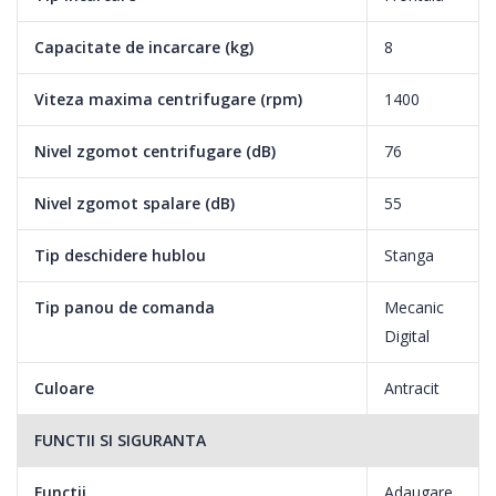
Downloaded Program
Capacitate de incarcare (kg)
8
Acum poti descarca mult mai simplu programele pe care ti le
doresti, cu ajutorul programului de download, direct de pe
Viteza maxima centrifugare (rpm)
1400
interfata electrocasnicelor tale dotate cu HomeWhiz®. Ai
posibilitatea sa selectezi programul dorit din setul de 5
Nivel zgomot centrifugare (dB)
76
programe prestabilite si il poti modifica cu usurinta de cate ori
Nivel zgomot spalare (dB)
55
aivnevoie. Cele 5 programe prestabilite sunt: Mix, Curtain,
Lingerie, Soft Toys, Towel.
Tip deschidere hublou
Stanga
Tip panou de comanda
Mecanic
AddGarment
Digital
Acum cu functia speciala Beko Add Garment puteti adauga orice
Culoare
Antracit
articol de care ati uitat in primele minute ale ciclului de spalare
selectat. Daca nivelul apei nu atinge rama inferioara a usii poti
FUNCTII SI SIGURANTA
sa selectezi butonul pauza, sa adaugi articolele de imbracaminte
uitate si sa apesi butonul add garment pentru continuarea
Functii
Adaugare