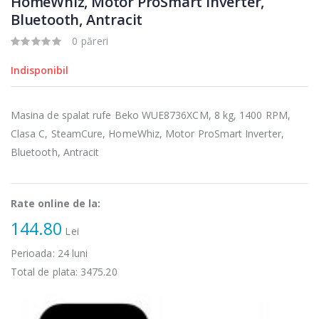
HomeWhiz, Motor ProSmart Inverter,
Fierbator
Mixer vertical
Bluetooth, Antracit
-25%
-18%
electric cu filtru
Heinner HHB-
...
DC1000SSBK ...
0 păreri
89,00 Lei
139,00 Lei
Indisponibil
Masina de tocat
Robot de
-21%
-33%
carne Bosch ...
bucatarie
Masina de spalat rufe Beko WUE8736XCM, 8 kg, 1400 RPM,
Heinner ...
Clasa C, SteamCure, HomeWhiz, Motor ProSmart Inverter,
549,00 Lei
199,00 Lei
Bluetooth, Antracit
Masina de tocat
Robot de
-33%
-14%
carne
bucatarie
NobeLTek ...
Heinner ...
Rate online de la:
144.80
199,00 Lei
299,00 Lei
Lei
Perioada:
24
luni
Total de plata:
3475.20