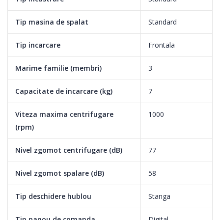
Tip masina de spalat
Standard
Tip incarcare
Frontala
Marime familie (membri)
3
Capacitate de incarcare (kg)
7
Viteza maxima centrifugare
1000
(rpm)
Nivel zgomot centrifugare (dB)
77
Nivel zgomot spalare (dB)
58
Tip deschidere hublou
Stanga
Tip panou de comanda
Digital