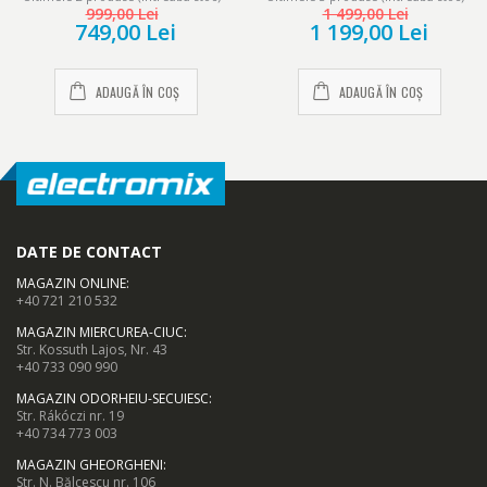
LED, Start intarziat, Anti-
999,00 Lei
1 499,00 Lei
sifonare, Eco-Logic, Alb
749,00 Lei
1 199,00 Lei
ADAUGĂ ÎN COȘ
ADAUGĂ ÎN COȘ
DATE DE CONTACT
MAGAZIN ONLINE
:
+40 721 210 532
MAGAZIN MIERCUREA-CIUC
:
Str. Kossuth Lajos, Nr. 43
+40 733 090 990
MAGAZIN ODORHEIU-SECUIESC
:
Str. Rákóczi nr. 19
+40 734 773 003
MAGAZIN GHEORGHENI
:
Str. N. Bălcescu nr. 106