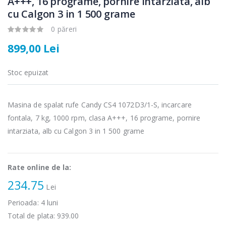
A+++, 16 programe, pornire intarziata, alb
cu Calgon 3 in 1 500 grame
0 păreri
899,00 Lei
Fierbator
Mixer vertical
-25%
-18%
Stoc epuizat
electric cu filtru
Heinner HHB-
...
DC1000SSBK ...
89,00 Lei
139,00 Lei
Masina de spalat rufe Candy CS4 1072D3/1-S, incarcare
fontala, 7 kg, 1000 rpm, clasa A+++, 16 programe, pornire
Masina de tocat
Robot de
-21%
-33%
carne Bosch ...
bucatarie
intarziata, alb cu Calgon 3 in 1 500 grame
Heinner ...
549,00 Lei
199,00 Lei
Rate online de la:
Masina de tocat
Robot de
234.75
-33%
-14%
carne
Lei
bucatarie
NobeLTek ...
Heinner ...
Perioada:
4
luni
199,00 Lei
Total de plata:
939.00
299,00 Lei