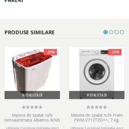
PRODUSE SIMILARE
-25%
-20%
VIZUALIZEAZĂ
VIZUALIZEAZĂ
Masina de spalat rufe
Masina de spalat rufe Fram
semiautomata Albatros WMS
FWM-V712T2D++, 7 kg,
7.2R, 6.8 kg, Alb
1200 rpm, Clasa D, Display
Ultimele 2 produse (intreaba stoc)
Ultimele 3 produse (intreaba stoc)