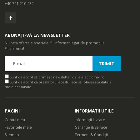
+40 721 210 432
ABONAȚI-VĂ LA NEWSLETTER
Nu rata ofertele speciale, fii informat legat de promoțiile
Electromix!
Sunt de acord să primesc newsletter de la electromix.ro
Sunt de acord ca prestatorul acestui site să folosească datele
mele personale.
PAGINI
INFORMAȚII UTILE
Contul meu
Informații Livrare
Favoritele mele
Garanție & Service
Sitemap
Termeni & Condiții