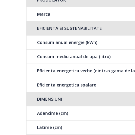
Reduce timpul de uscare al articolelor.
Marca
Motor inverter
Silentios si eficient pentru mai mult timp.
EFICIENTA SI SUSTENABILITATE
Clasa energetica: A+++
Consum anual energie (kWh)
Performanta dovedita si eficienta energetica
Consum mediu anual de apa (litru)
Eficienta energetica veche (dintr-o gama de la
Eficienta energetica spalare
DIMENSIUNI
Adancime (cm)
Latime (cm)