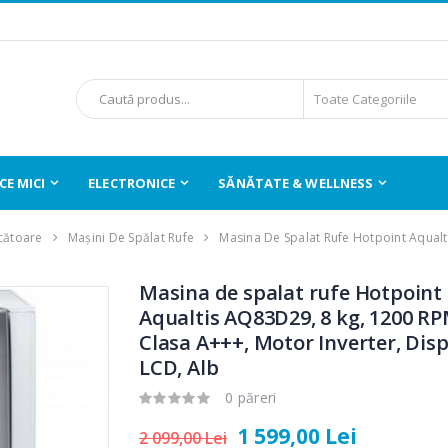
E MICI
ELECTRONICE
SĂNĂTATE & WELLNESS
cătoare
Mașini De Spălat Rufe
Masina De Spalat Rufe Hotpoint Aqual
Masina de spalat rufe Hotpoint
Aqualtis AQ83D29, 8 kg, 1200 RP
Clasa A+++, Motor Inverter, Dis
LCD, Alb
0 păreri
1 599,00 Lei
2 099,00 Lei