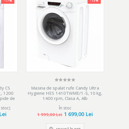
-17%
-15%
Masina
dy CS
Masina de spalat rufe Candy Ultra
H6010
g, 1200
Hygiene HES 1410TWME/1-S, 10 kg,
Clas
apide de
1400 rpm, Clasa A, Alb
b
 stoc)
În stoc
Lei
1 699,00 Lei
1 
1 999,00 Lei