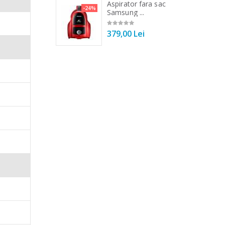
 vertical Heinner
Aspirator fara sac
-25%
-24%
DC1000SSBK ...
Samsung ...
00 Lei
379,00 Lei