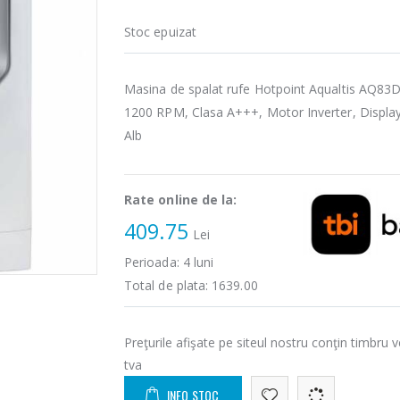
Stoc epuizat
Masina de spalat rufe Hotpoint Aqualtis AQ83D
1200 RPM, Clasa A+++, Motor Inverter, Displa
Alb
Rate online de la:
409.75
Lei
Perioada:
4
luni
Total de plata:
1639.00
Preţurile afişate pe siteul nostru conţin timbru v
tva
INFO STOC