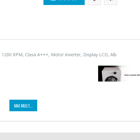
, 1200 RPM, Clasa A+++, Motor Inverter, Display LCD, Alb
Cuptor cu microunde
Masin
-15%
-21%
Heinner ...
Bosch 
289,00 Lei
549,
MAI MULT...
Masin
Espressor automat
-33%
-33%
NobeL
Heinner ...
in KG de bumbac.
199,
799,00 Lei