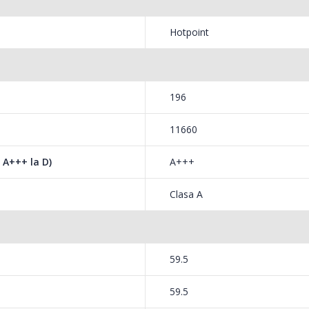
Mixer
Fierbator electric cu
-18%
-25%
HHB-
filtru ...
Hotpoint
139,
89,00 Lei
196
11660
 A+++ la D)
A+++
Clasa A
59.5
59.5