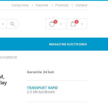
Contul meu
Favorite
Promoții
Contact
0
0
MAGAZINE ELECTROMIX
tis AQ83D29
Garantie 24 luni
M,
play
TRANSPORT RAPID
2-3 zile lucrătoare