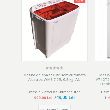
-25%
Masina de spalat rufe semiautomata
Masin
Albatros WMS 7.2R, 6.8 kg, Alb
V712T2D
Displa
s
Ultimele 2 produse (intreaba stoc)
Ultim
749,00 Lei
999,00 Lei
1 4