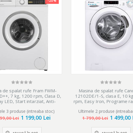
-20%
a de spalat rufe Fram FWM-
Masina de spalat rufe Can
++, 7 kg, 1200 rpm, Clasa D,
12102DE/1-S, clasa E, 10 k
y LED, Start intarziat, Anti-
rpm, Easy Iron, Programe r
ifonare, Eco-Logic, Alb
spalare, Hygiene, Al
ele 3 produse (intreaba stoc)
Ultimele 2 produse (intreaba
1 199,00 Lei
1 499,00 
99,00 Lei
1 799,00 Lei