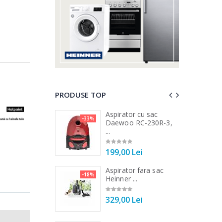
PRODUSE TOP
a de tocat carne
Aspirator cu sac
-33%
-15%
...
Daewoo RC-230R-3,
...
00 Lei
199,00 Lei
a de tocat carne
Aspirator fara sac
-33%
-18%
Tek ...
Heinner ...
00 Lei
329,00 Lei