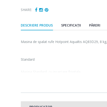
SHARE:
DESCRIERE PRODUS
SPECIFICAȚII
PĂRERI
Masina de spalat rufe Hotpoint Aqualtis AQ83D29, 8 kg
Standard
Masina Standard, cu incarcare frontala
Capacitate: 8 kg
Capacitate maxima de incarcare. Capacitate nominala 
Viteza maxima de centrifugare: 1200 rpm
PRODUCATOR