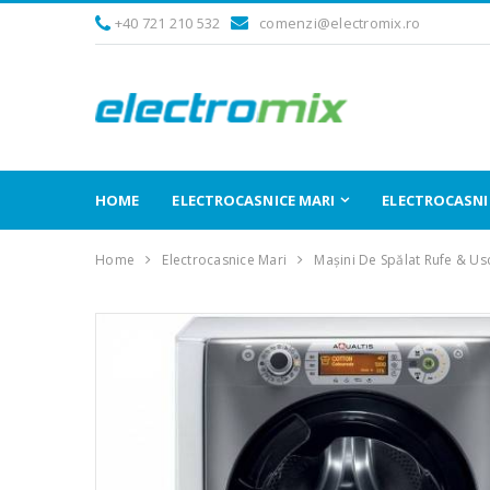
+40 721 210 532
comenzi@electromix.ro
HOME
ELECTROCASNICE MARI
ELECTROCASNIC
Home
Electrocasnice Mari
Mașini De Spălat Rufe & Us