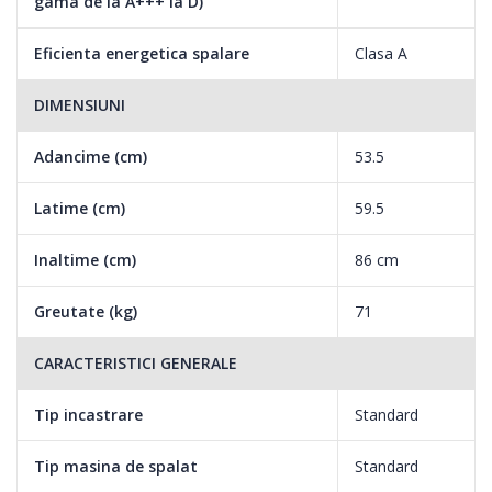
gama de la A+++ la D)
Energy Saver (Economie de energie)
Eficienta energetica spalare
Clasa A
Optiunea Energy Saver, disponibila cu ciclurile Bumbac, Sintetice
DIMENSIUNI
si Jeans permite o economie de energie de pana la 70%
Adancime (cm)
53.5
(comparat cu ciclul bumbac la 30°), datorita optimizarii
consumului de apa si unei eficiente mai bune a actiunii mecanice
Latime (cm)
59.5
a cosului pentru rufe.
Inaltime (cm)
86 cm
Programe speciale
Greutate (kg)
71
Indesit ofera un numar variat de programe speciale pentru a
CARACTERISTICI GENERALE
spala eficient diferitele tipuri de tesaturi in functie de nevoi.
Tip incastrare
Standard
Tip masina de spalat
Standard