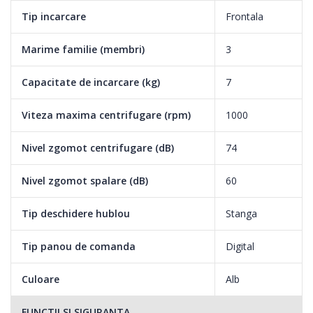
Tip incarcare
Frontala
Marime familie (membri)
3
Capacitate de incarcare (kg)
7
Viteza maxima centrifugare (rpm)
1000
Programe speciale Sport
Nivel zgomot centrifugare (dB)
74
Cicluri sport special proiectate de Indesit pentru a proteja
articolele sportive.
Nivel zgomot spalare (dB)
60
Tip deschidere hublou
Stanga
Delay Timer (Temporizator)
Tip panou de comanda
Digital
Cu optiunea Delay Timer se poate programa pornirea masinii in
intervalul orar cel mai convenabil: dupa selectarea ciclului,
Culoare
Alb
masina de spalat va porni singura la ora programata.
FUNCTII SI SIGURANTA