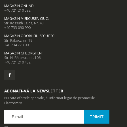
MAGAZIN ONLINE
:
+40 721 210 532
MAGAZIN MIERCUREA-CIUC
:
Str. Kossuth Lajos, Nr. 43
+40 733 090 990
MAGAZIN ODORHEIU-SECUIESC
:
Str. Rákóczi nr. 19
+40 734 773 003
MAGAZIN GHEORGHENI
:
Str. N. Bălcescu nr. 106
+40 721 210 432
ABONAȚI-VĂ LA NEWSLETTER
Nu rata ofertele speciale, fii informat legat de promoțiile
Electromix!