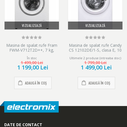
VIZUALIZEAZĂ
VIZUALIZEAZĂ
Masina de spalat rufe Fram
Masina de spalat rufe Candy
FWM-V712T2D++, 7 kg,
CS 12102DE/1-S, clasa E, 10
1200 rpm, Clasa D, Display
kg, 1200 rpm, Easy Iron,
În stoc
Ultimele 2 produse (intreaba stoc)
LED, Start intarziat, Anti-
Programe rapide de spalare,
1 499,00 Lei
1 799,00 Lei
sifonare, Eco-Logic, Alb
Hygiene, Alb
1 199,00 Lei
1 499,00 Lei
ADAUGĂ ÎN COȘ
ADAUGĂ ÎN COȘ
DATE DE CONTACT