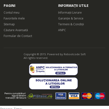
PAGINI
INFORMAȚII UTILE
Contul meu
Informații Livrare
Favoritele mele
Garanție & Service
Sitemap
Termeni & Condiții
Căutare Avansată
ANPC
Formular de Contact
Copyright © 2015. Powered by
Rebootcode Soft
All rights reserved.
Process Time: