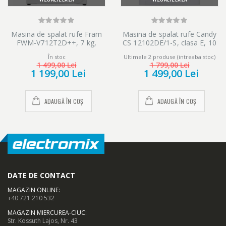
Masina de spalat rufe Fram
Masina de spalat rufe Candy
FWM-V712T2D++, 7 kg,
CS 12102DE/1-S, clasa E, 10
1200 rpm, Clasa D, Display
kg, 1200 rpm, Easy Iron,
În stoc
Ultimele 2 produse (intreaba stoc)
LED, Start intarziat, Anti-
Programe rapide de spalare,
1 499,00 Lei
1 799,00 Lei
sifonare, Eco-Logic, Alb
Hygiene, Alb
1 199,00 Lei
1 499,00 Lei
ADAUGĂ ÎN COȘ
ADAUGĂ ÎN COȘ
DATE DE CONTACT
MAGAZIN ONLINE
:
+40 721 210 532
MAGAZIN MIERCUREA-CIUC
:
Str. Kossuth Lajos, Nr. 43