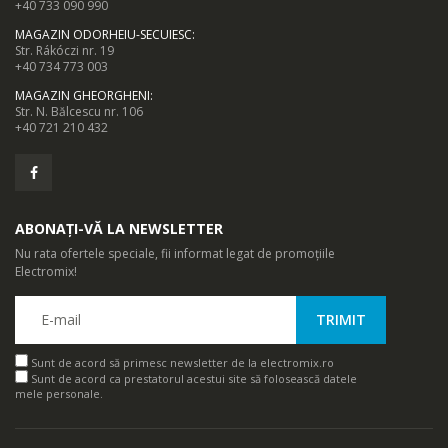
+40 733 090 990
MAGAZIN ODORHEIU-SECUIESC
:
Str. Rákóczi nr. 19
+40 734 773 003
MAGAZIN GHEORGHENI
:
Str. N. Bălcescu nr. 106
+40 721 210 432
ABONAȚI-VĂ LA NEWSLETTER
Nu rata ofertele speciale, fii informat legat de promoțiile
Electromix!
Sunt de acord să primesc newsletter de la electromix.ro
Sunt de acord ca prestatorul acestui site să folosească datele
mele personale.