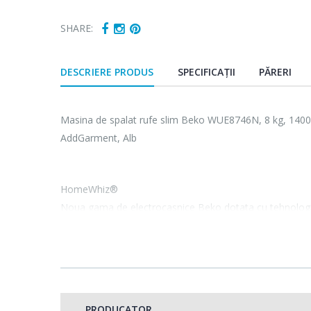
SHARE:
DESCRIERE PRODUS
SPECIFICAȚII
PĂRERI
Masina de spalat rufe slim Beko WUE8746N, 8 kg, 140
AddGarment, Alb
HomeWhiz®
Noua gama de electrocasnice Beko dotata cu tehnologi
sa gestionezi toate electrocasnicele din casa folosind te
HomeWhiz® conecteaza intre ele electrocasnicele Beko p
mai mult timp liber. Aceasta aplicatie iti permite sa rama
PRODUCATOR