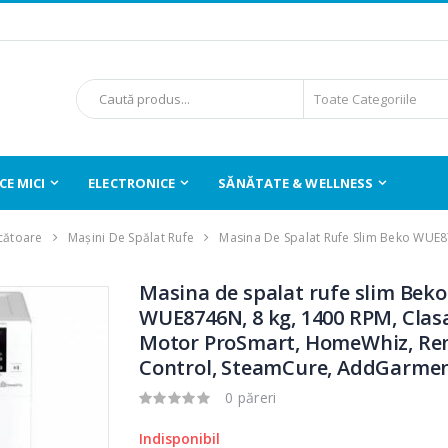
E MICI
ELECTRONICE
SĂNĂTATE & WELLNESS
cătoare
Mașini De Spălat Rufe
Masina De Spalat Rufe Slim Beko WUE
Masina de spalat rufe slim Beko
WUE8746N, 8 kg, 1400 RPM, Clasa
Motor ProSmart, HomeWhiz, Re
Control, SteamCure, AddGarmen
0 păreri
Indisponibil