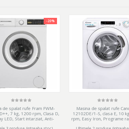
-20%
 evita modificarea programului tau zilnic.
 sa le speli mai intai? Beko are solutia
ainele pe care vrei sa le porti imediat.
ate.
ara riscul deformarii sau deteriorarii lor.
delicate din bumbac care sunt spalate la o
a de spalat rufe Fram FWM-
Masina de spalat rufe Can
++, 7 kg, 1200 rpm, Clasa D,
12102DE/1-S, clasa E, 10 k
i la 40ºC fara deteriorarea culorilor, a
y LED, Start intarziat, Anti-
rpm, Easy Iron, Programe r
ifonare, Eco-Logic, Alb
spalare, Hygiene, Al
ele 3 produse (intreaba stoc)
Ultimele 2 produse (intreaba