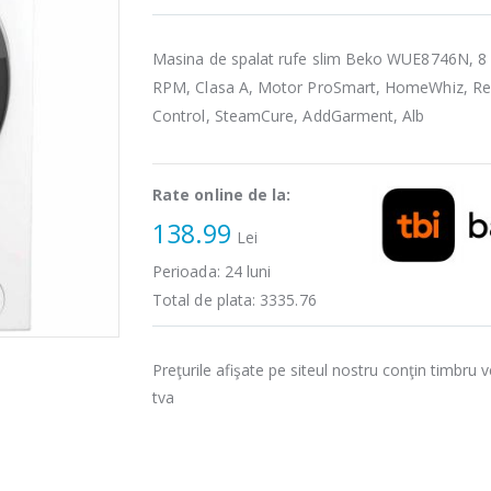
Masina de spalat rufe slim Beko WUE8746N, 8 
RPM, Clasa A, Motor ProSmart, HomeWhiz, R
Control, SteamCure, AddGarment, Alb
Rate online de la:
138.99
Lei
Perioada:
24
luni
Total de plata:
3335.76
Preţurile afişate pe siteul nostru conţin timbru v
tva