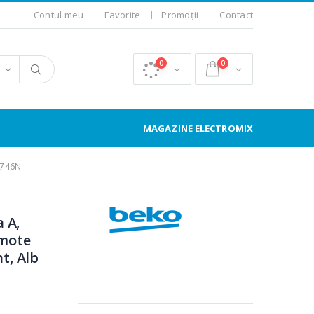
Contul meu
Favorite
Promoții
Contact
0
0
MAGAZINE ELECTROMIX
8746N
 A,
mote
t, Alb