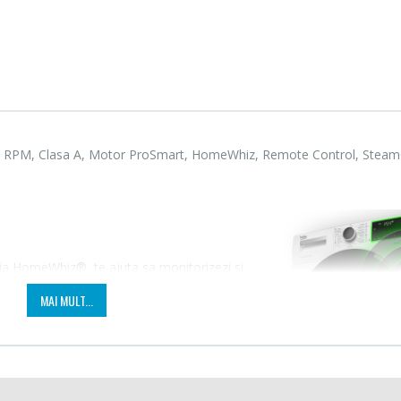
0 RPM, Clasa A, Motor ProSmart, HomeWhiz, Remote Control, Steam
a HomeWhiz®, te ajuta sa monitorizezi si
lefonul sau tableta, prin Bluetooth. Aplicatia
Cuptor cu microunde
Masin
MAI MULT...
-15%
-21%
Heinner ...
Bosch 
entru ca tu sa te bucuri de confort si de
i conectat cu electrocasnicele tale.
289,00 Lei
549,
Masin
Espressor automat