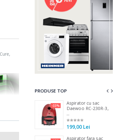
Cure,
PRODUSE TOP
a de tocat carne
Aspirator cu sac
-33%
-15%
...
Daewoo RC-230R-3,
...
00 Lei
199,00 Lei
a de tocat carne
Aspirator fara sac