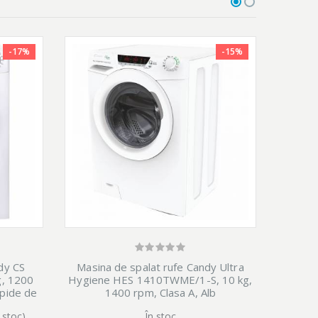
-17%
-15%
Masina
dy CS
Masina de spalat rufe Candy Ultra
H6010
g, 1200
Hygiene HES 1410TWME/1-S, 10 kg,
Clas
apide de
1400 rpm, Clasa A, Alb
b
 stoc)
În stoc