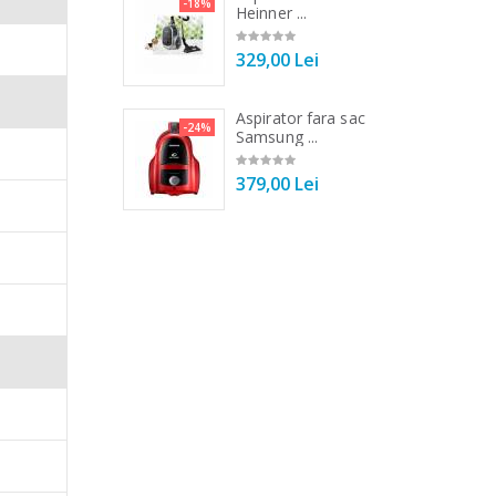
-33%
-18%
Tek ...
Heinner ...
e care
00 Lei
329,00 Lei
Aceasta
nainte de
 vertical Heinner
Aspirator fara sac
-25%
-24%
DC1000SSBK ...
Samsung ...
e cu pana
ie Beko
00 Lei
379,00 Lei
nte.
unctie de