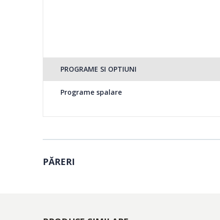
Fast+
Poti alege sa incarci masina la jumatate din capacitate,
spalare la 55%. Datorita optimizarii pasilor de spalare s
spalat este crescuta, astfel incat sa obtina performante 
PROGRAME SI OPTIUNI
Silent Tech
Programe spalare
Tehnologia Silent-Tech asigura o spalare mult mai silen
standard cu ajutorul motorului ProSmart Inverter si a pere
zgomotul este redus sub media unei conversatii. Functio
deplin!
PĂRERI
Child Lock
Functia se poate activa pentru a preveni modificarea pro
atunci cand copii se joaca la panoul de control al masini
imposibila accesarea butoanelor masinii de spalat rufe pe