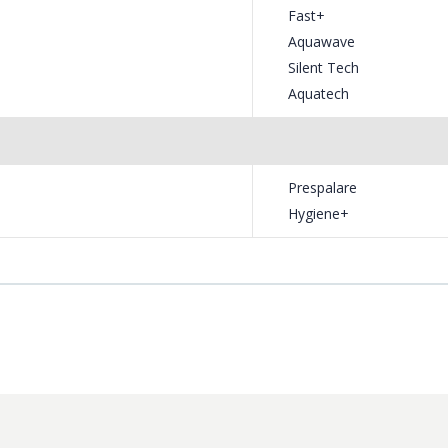
Fast+
Aquawave
 iar functia Fast+ va reduce durata de
Silent Tech
i al consumului de apa, activitatea masinii de
Aquatech
ridicate intr-un timp cat mai scurt.
Prespalare
tioasa decat masinile de spalat rufe
Hygiene+
tilor laterali in forma de S, astfel
nare ultra-silentioasa, pentru confort
gramului selectat in prealabil, mai ales
i de spalat rufe. Functia Child Lock face
 parcursul ciclului de spalare.