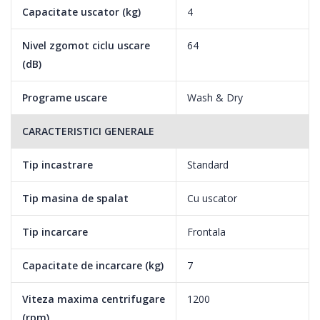
Capacitate uscator (kg)
4
Nivel zgomot ciclu uscare
64
(dB)
Programe uscare
Wash & Dry
CARACTERISTICI GENERALE
HomeWhiz
Tip incastrare
Standard
Castiga timp si confort in propria locuinta alaturi de masina ta
de spalat rufe
Tip masina de spalat
Cu uscator
Cu ajutorul aplicatiei Homewhiz grija hainelor murdare nu ar mai
Tip incarcare
Frontala
trebui sa fie pe lista ta de prioritati. Noile masini de spalat rufe
Capacitate de incarcare (kg)
7
dotate cu HomeWhiz iti simplifica viata, iar tu detii controlul.
Acum poti selecta cu usurinta programele preferate cu ajutorul
Viteza maxima centrifugare
1200
aplicatiei si le poti monitoriza de la distanta.
(rpm)