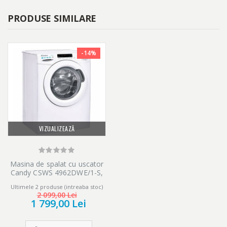
interfata electrocasnicelor tale dotate cu HomeWhiz®. Ai
PRODUSE SIMILARE
posibilitatea sa selectezi programul dorit din setul de 5
programe prestabilite si il poti modifica cu usurinta de cate ori ai
nevoie. Cele 5 programe prestabilite sunt: Mix, Curtain, Lingerie,
-14%
Soft Toys, Towel.
VIZUALIZEAZĂ
Masina de spalat cu uscator
Candy CSWS 4962DWE/1-S,
Spalare 9 Kg/Uscare 6 kg,
Ultimele 2 produse (intreaba stoc)
1400 rpm, Clasa E, Alb
2 099,00 Lei
1 799,00 Lei