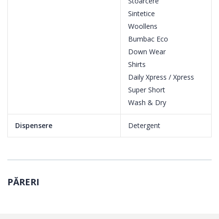
Stoarcere
Sintetice
Woollens
Motor ProSmart Inverter
Bumbac Eco
Motorul ProSmartInverter este partenerul tau de nadejde atunci
Down Wear
cand ai nevoie de liniste. Acesta este echipat cu un set de
Shirts
avantaje sesizabile chiar de la prima utilizare: eficienta
Daily Xpress / Xpress
energetica pe care o poti observa pe factura ta de energie
Super Short
electrica, nivelul de zgomot este redus prin controlul imbunatatit
Wash & Dry
al turatiei, absenta vibratiilor si eliminarea emisiilor
electromagnetice, astfel te poti bucura de liniste impreuna cu
Dispensere
Detergent
familia ta. Toate aceste avantaje sunt dublate de durabilitatea si
robustetea acestuia din care au fost eliminate elementele
supuse uzurii cum ar fi periile de carbon.
PĂRERI
Downloaded Cycle
Acum poti descarca mult mai simplu programele pe care ti le
doresti, cu ajutorul programului de download, direct de pe