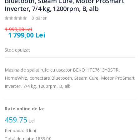
Bluetooth, Steam Cure, Motor ProSmart
Inverter, 7/4 kg, 1200rpm, B, alb
Cuptor cu
Masina de tocat
-15%
-21%
0 păreri
microunde
carne Bosch ...
Heinner ...
1 999,00 Lei
549,00 Lei
1 799,00 Lei
289,00 Lei
Masina de tocat
Espressor
Stoc epuizat
-33%
-33%
carne
automat
NobeLTek ...
Heinner ...
Masina de spalat rufe cu uscator BEKO HTE7613YBSTR,
199,00 Lei
799,00 Lei
HomeWhiz, conectare Bluetooth, Steam Cure, Motor ProSmart
Mixer vertical
Fierbator
Inverter, 7/4 kg, 1200rpm, B, alb
-18%
-25%
Heinner HHB-
electric cu filtru
DC1000SSBK ...
...
139,00 Lei
89,00 Lei
Rate online de la:
459.75
Lei
Perioada:
4
luni
Total de plata:
1839.00