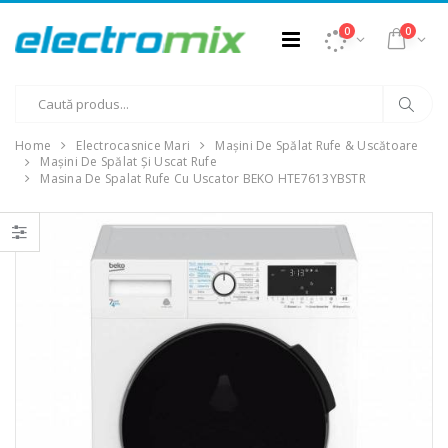
0
0
Home
Electrocasnice Mari
Mașini De Spălat Rufe & Uscătoare
Mașini De Spălat Și Uscat Rufe
Masina De Spalat Rufe Cu Uscator BEKO HTE7613YBSTR