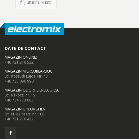
ADAUGĂ ÎN COȘ
DATE DE CONTACT
MAGAZIN ONLINE
:
+40 721 210 532
MAGAZIN MIERCUREA-CIUC
:
Str. Kossuth Lajos, Nr. 43
+40 733 090 990
MAGAZIN ODORHEIU-SECUIESC
:
Str. Rákóczi nr. 19
+40 734 773 003
MAGAZIN GHEORGHENI
:
Str. N. Bălcescu nr. 106
+40 721 210 432