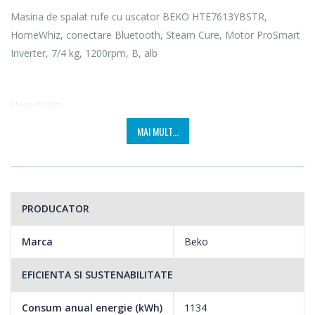
Masina de spalat rufe cu uscator BEKO HTE7613YBSTR,
HomeWhiz, conectare Bluetooth, Steam Cure, Motor ProSmart
Inverter, 7/4 kg, 1200rpm, B, alb
HomeWhiz
Noua gama de electrocasnice Beko dotata cu tehnologia
MAI MULT...
HomeWhiz, te ajuta sa monitorizezi si sa gestionezi toate
electrocasnicele din casa folosind telefonul, tableta sau
televizorul tau smart, prin Bluetooth.
PRODUCATOR
Marca
Beko
EFICIENTA SI SUSTENABILITATE
Consum anual energie (kWh)
1134