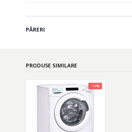
Delicates
PĂRERI
Flexibilitate garanta
o uscare perfecta la
PRODUSE SIMILARE
Spalare manuala
-14%
Acest program permite spalarea delicata a unor tesaturi
temperatura de 20C, utilizand o cantitate mult mai mica 
apei, ceea ce poate duce la deteriorarea hainelor.