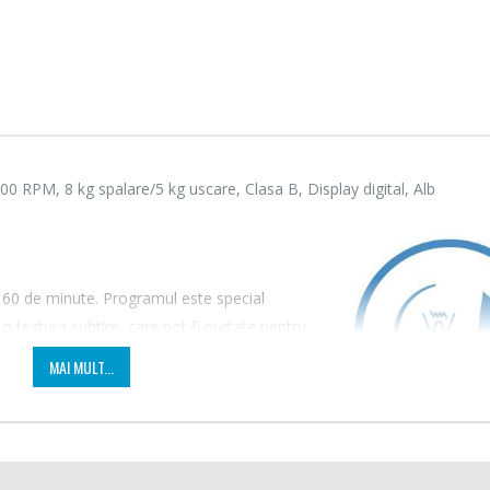
 RPM, 8 kg spalare/5 kg uscare, Clasa B, Display digital, Alb
in 60 de minute. Programul este special
-o textura subtire, care pot fi purtate pentru
crounde
Masina de tocat carne
Aspir
-21%
-33%
Bosch ...
Daew
re.
MAI MULT...
...
549,00 Lei
199,
Masina de tocat carne
tomat
Aspir
-33%
-18%
NobeLTek ...
Heinne