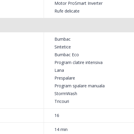
Motor ProSmart Inverter
 sa le speli mai intai? Beko are solutia
Rufe delicate
ainele pe care vrei sa le porti imediat.
ate.
Bumbac
Sintetice
t este timpul pentru tine. De aceea, Beko a dezvoltat un program rap
Bumbac Eco
din bumbac usor murdare, nepatate sau purtate o singura data. Astfel 
Program clatire intensiva
eratura de 30°C vei avea haine imaculate.
Lana
Prespalare
Program spalare manuala
StormWash
Tricouri
fara a le deteriora. Printr-un control
16
a, hainele din lana nu se vor deforma si te
14 min