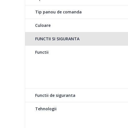
Tip panou de comanda
Culoare
Silent Tech
Tehnologia Silent-Tech asigura o spalare mult mai silen
FUNCTII SI SIGURANTA
standard cu ajutorul motorului ProSmart Inverter si a pere
zgomotul este redus sub media unei conversatii. Functio
Functii
deplin!
Woolmark ®Apparel 
Iti este teama ca iti 
Functii de siguranta
de rufe Beko sunt cer
preferate din lana.
Tehnologii
Xpress Super Short