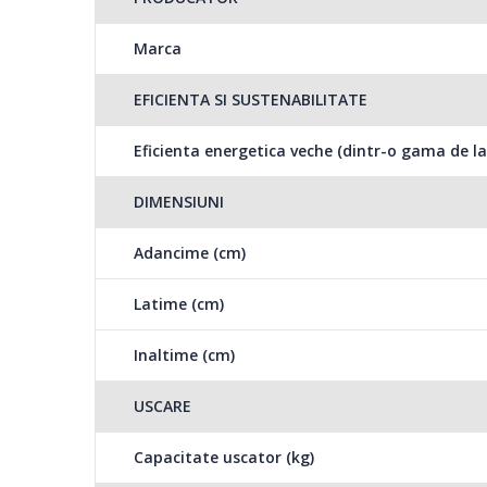
Ideal pentru hainutel
799,00 Lei
Marca
alergica, programul B
de temperatura si umi
Fierbator elec
-25%
EFICIENTA SI SUSTENABILITATE
filtru ...
89,00 Lei
Eficienta energetica veche (dintr-o gama de la
Wash & Dry™ 5 kg
DIMENSIUNI
Programul permite o incarcare de pana la 5 Kg si garan
Adancime (cm)
Latime (cm)
Inaltime (cm)
Motor ProSmart ™ In
Motorul ProSmartInve
USCARE
este echipat cu un set
energetica pe care o 
Capacitate uscator (kg)
prin controlul imbunat