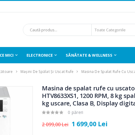
E MICI
ELECTRONICE
SĂNĂTATE & WELLNESS
cătoare
Mașini De Spălat Și Uscat Rufe
Masina De Spalat Rufe Cu Us
Masina de spalat rufe cu uscato
HTV8633XS1, 1200 RPM, 8 kg spa
kg uscare, Clasa B, Display digita
0 păreri
1 699,00 Lei
2 099,00 Lei