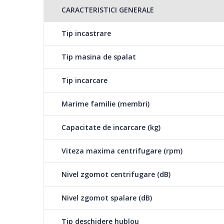
CARACTERISTICI GENERALE
astfel te poti bucura
durabilitatea si robu
Tip incastrare
periile de carbon.
Tip masina de spalat
Aquawave ®
Tip incarcare
Prin designul special al cuvei, tehnologia Aquawave cree
fara miscari ce ar putea afecta tesatura. Conturul unic a
Marime familie (membri)
fluida a rufelor in timpul uscarii, imitand ritmul natural a
arata ca noua la fiecare uscare.
Capacitate de incarcare (kg)
Viteza maxima centrifugare (rpm)
Aquafusion
Nivel zgomot centrifugare (dB)
Tehnologia Aquafusio
Nivel zgomot spalare (dB)
fiecare spalare, va v
performanta spalarii.
Tip deschidere hublou