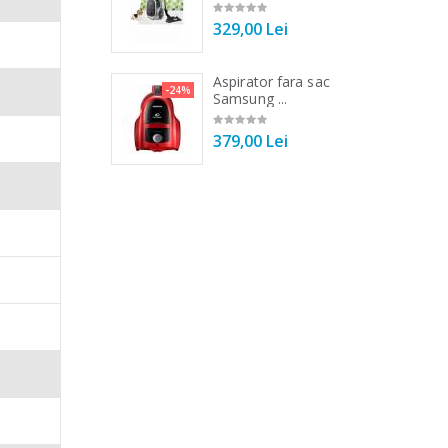
la sau
799,00 Lei
00 Lei
Senzorii
Fierbator electric cu
ator fara sac
-18%
-25%
filtru ...
ng ...
89,00 Lei
00 Lei
 Acesta
cienta
te redus
tice,