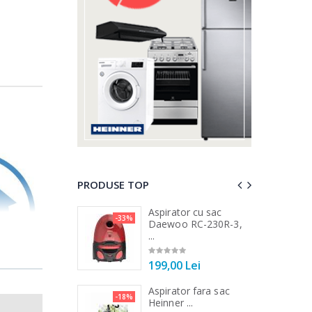
PRODUSE TOP
ator cu sac
Cuptor cu microunde
-15%
-21%
oo RC-230R-3,
Heinner ...
289,00 Lei
00 Lei
Espressor automat
ator fara sac
-33%
-33%
Heinner ...
r ...