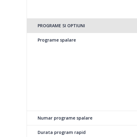
Esti pasionata de shopping, dar nu porti tinutele noi fara
pentru tine, acum poti spala in 14 minute cateva dintre h
Programul este destinat hainelor usor murdare si nepat
PROGRAME SI OPTIUNI
Programe spalare
Daily Xpress
Stim cat de importan
destinat articolelor 
28 minute, la o temp
Woollens
Programul asigura o spalare delicata a hainelor din lana, 
Numar programe spalare
inteligent al cuvei masinii de spalat si al aportului de ap
vei putea bucura din nou de puloverul preferat.
Durata program rapid