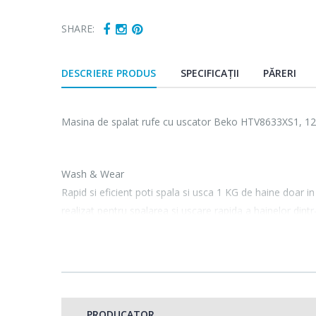
SHARE:
DESCRIERE PRODUS
SPECIFICAȚII
PĂRERI
Masina de spalat rufe cu uscator Beko HTV8633XS1, 1200
Wash & Wear
Rapid si eficient poti spala si usca 1 KG de haine doar 
realizat pentru spalarea si uscare rapida a hainelor dintr
Cuptor cu mi
-15%
Heinner ...
o perioada scurta de timp si nu prezinta grad de murdari
289,00 Lei
Espressor au
-33%
Heinner ...
Baby Protect+
PRODUCATOR