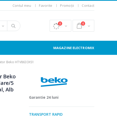
Contul meu
Favorite
Promoții
Contact
0
0
MAGAZINE ELECTROMIX
cator Beko HTV8633XS1
r Beko
lare/5
l, Alb
Garantie 24 luni
TRANSPORT RAPID