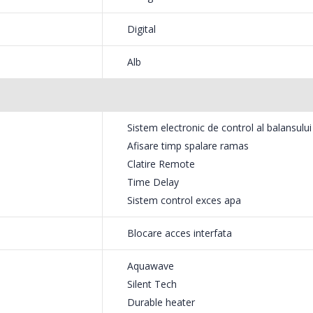
Digital
Alb
tioasa decat masinile de spalat rufe
tilor laterali in forma de S, astfel
nare ultra-silentioasa, pentru confort
Sistem electronic de control al balansului
Afisare timp spalare ramas
Clatire Remote
Time Delay
Sistem control exces apa
Care
vei strica puloverul preferat din lana daca il pui la uscat? Din fericire u
Blocare acces interfata
tificate Woolmark ®Apparel Care asa ca iti poti usca fara griji hainel
Aquawave
Silent Tech
Durable heater