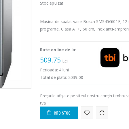
Stoc epuizat
Masina de spalat vase Bosch SMS45GI01E, 12 s
programe, Clasa A++, 60 cm, Inox anti-ampren
Rate online de la:
509.75
Lei
Perioada:
4
luni
Total de plata:
2039.00
Preţurile afişate pe siteul nostru conţin timbru v
tva
INFO STOC