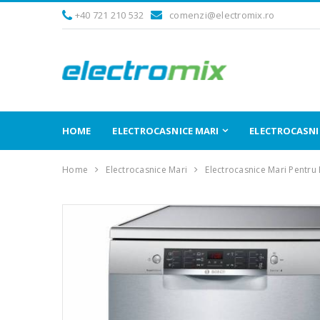
+40 721 210 532
comenzi@electromix.ro
HOME
ELECTROCASNICE MARI
ELECTROCASNIC
Home
Electrocasnice Mari
Electrocasnice Mari Pentru