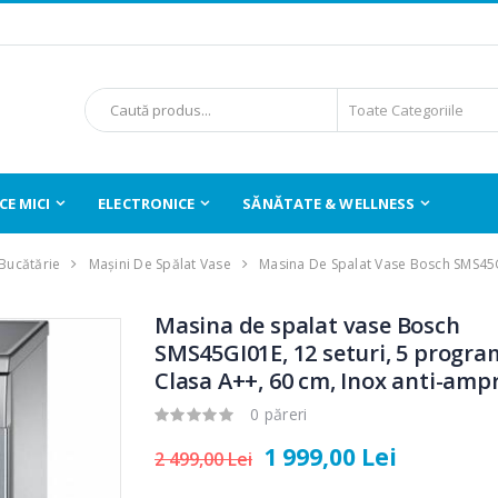
E MICI
ELECTRONICE
SĂNĂTATE & WELLNESS
 Bucătărie
Mașini De Spălat Vase
Masina De Spalat Vase Bosch SMS45
Masina de spalat vase Bosch
SMS45GI01E, 12 seturi, 5 progra
Clasa A++, 60 cm, Inox anti-amp
0 păreri
1 999,00 Lei
2 499,00 Lei