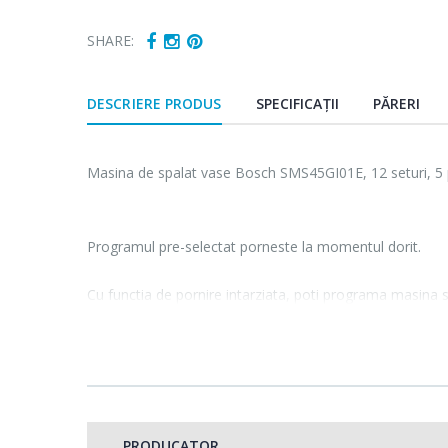
SHARE:
DESCRIERE PRODUS
SPECIFICAȚII
PĂRERI
Masina de spalat vase Bosch SMS45GI01E, 12 seturi, 5
Programul pre-selectat porneste la momentul dorit.
Cu functia de pornire intarziata, poti programa masina s
Aceasta optiune iti permite sa utilizezi masina in mod conf
timpul orelor de lucru sau in timpul noptii. Dupa pornire
de spalare ramas.
PRODUCATOR
Reglabil pe inaltime 