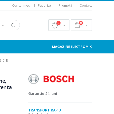
Contul meu
Favorite
Promoții
Contact
0
0
MAGAZINE ELECTROMIX
GI01E
me,
renta
Garantie 24 luni
TRANSPORT RAPID