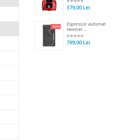
00 Lei
379,00 Lei
 la 5 cm.
iuni de
 de bucatarie
Espressor automat
-33%
-33%
r ...
Heinner ...
00 Lei
799,00 Lei
lus
rata
iunea