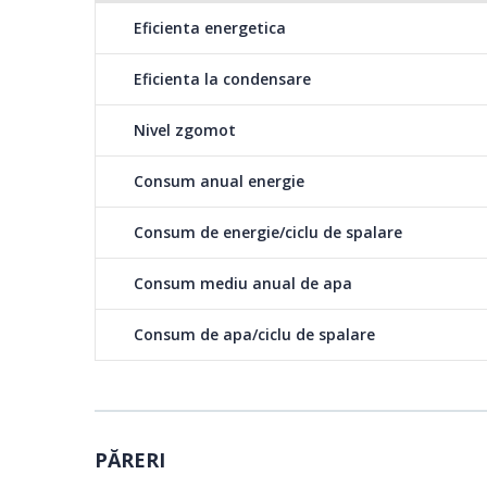
Eficienta energetica
AquaStop pentru protectie 100% impotriva inundatiilor.
Eficienta la condensare
Sistemul AquaStop consta intr-un furtun de alimentare c
precum si o tava colectoare la baza masinii cu intrerupa
Nivel zgomot
impotriva pagubelor produse de apa. Garantat de Bosch 
a masinii de spalat.
Consum anual energie
Consum de energie/ciclu de spalare
Glass 40°: este un pr
Consum mediu anual de apa
uscare optima si aspe
Consum de apa/ciclu de spalare
Noul program Glass 40
asigurand uscarea opt
temperaturilor reduse,
Paharele stralucitoar
sclipitoare si delicate
PĂRERI