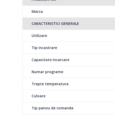
Marca
Multumita sistemului 
Si poti face acest l
CARACTERISTICI GENERALE
ajustare si, astfel, fl
Utilizare
Programele Auto asigura automat cele mai bune performa
Tip incastrare
Consumul de apa, temperatura apei si timpul de clatire
Capacitate incarcare
gradului de murdarire detectat. Astfel se asigura cele m
timp, apa si energie.
Numar programe
Trepte temperatura
Rezultate optime de 
Culoare
Utilizeaza optiunea V
Tip panou de comanda
programului este red