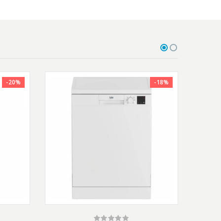
-20%
-18%
gura