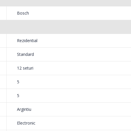
549,00 Lei
199,
Bosch
Rackmatic triplu, inaltimea cosului superior poate fi ajustata cu pana
ucru cand este incarcat complet. Aceasta inseamna chiar mai multe opt
Masina de tocat carne
Robot
-33%
-14%
NobeLTek ...
Heinne
exibilitate maxima.
199,00 Lei
299,
Rezidential
nte de spalare si clatire.
Standard
 sunt ajustate exact pentru a corespunde
12 seturi
ai bune rezultate economisind, in acelasi
5
5
spalare si uscare de pana la 3 ori mai rapid cu optiunea VarioSpeed P
Argintiu
arioSpeed Plus pentru a spala si usca vasele in cel mai scurt timp. Du
Electronic
usa cu pana la 66%, cu pastrarea eficientei de spalare.Activeazai opt