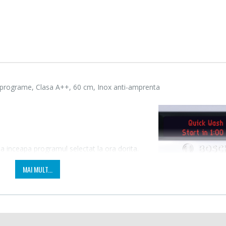
 programe, Clasa A++, 60 cm, Inox anti-amprenta
a inceapa programul selectat la ora dorita.
Fierbator electric cu
Mixer
-25%
-18%
filtru ...
HHB-
ortabil, la orice ora in timpul zilei, in
MAI MULT...
a programului, displayul indica exact timpul
89,00 Lei
139,
Masina de tocat carne
Robot
-21%
-33%
Bosch ...
Heinne
pana la 5 cm, pe 3 niveluri, chiar si cu un cos superior incarcat comple