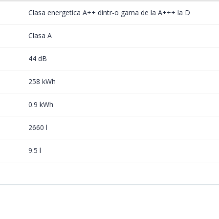
Clasa energetica A++ dintr-o gama de la A+++ la D
Clasa A
u perete dublu, o valva de siguranta,
tor cu flotor, ce ofera protectie 100%
44 dB
pe parcursul intregii durate de functionare
258 kWh
0.9 kWh
ogram de spalare si clatire extrem de delicat pentru cea mai buna cur
2660 l
ct stralucitor.
9.5 l
° curata delicat paharele precum cele din cristal de calitate superioa
ima si obtinerea unui aspect stralucitor. Acest lucru este posibil dato
 ajustarii temperaturii in ciclul de clatire si a prelungirii perioadei de 
e si uscate fara reziduuri sunt dovada clara a rezultatelor unei curatar
.