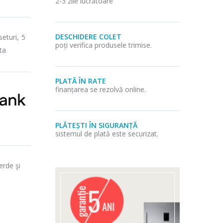
2-3 zile lucrătoare
DESCHIDERE COLET
eturi, 5
poți verifica produsele trimise.
ta
PLATĂ ÎN RATE
finanțarea se rezolvă online.
PLĂTEȘTI ÎN SIGURANȚĂ
sistemul de plată este securizat.
erde şi