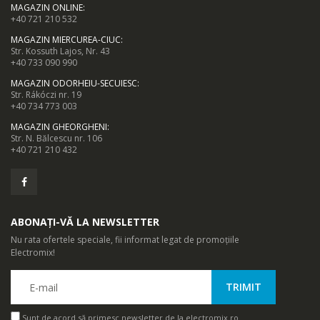
MAGAZIN ONLINE
:
+40 721 210 532
Mixer vertical
Fierbator electric
-18%
-25%
MAGAZIN MIERCUREA-CIUC
:
Heinner HHB-
cu filtru ...
Str. Kossuth Lajos, Nr. 43
DC1000SSBK ...
+40 733 090 990
89,00 Lei
MAGAZIN ODORHEIU-SECUIESC
:
139,00 Lei
Str. Rákóczi nr. 19
+40 734 773 003
MAGAZIN GHEORGHENI
:
Str. N. Bălcescu nr. 106
+40 721 210 432
ABONAȚI-VĂ LA NEWSLETTER
Nu rata ofertele speciale, fii informat legat de promoțiile
Electromix!
Sunt de acord să primesc newsletter de la electromix.ro