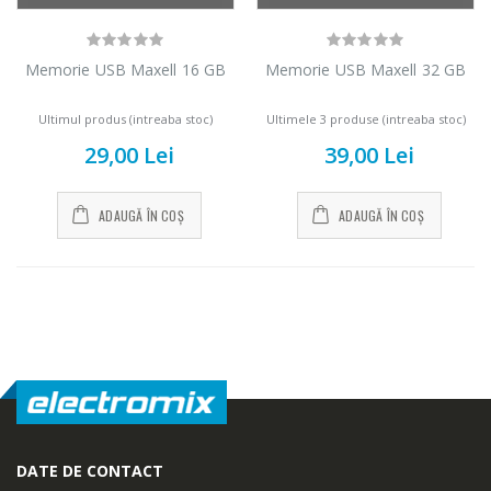
Memorie USB Maxell 16 GB
Memorie USB Maxell 32 GB
Ultimul produs (intreaba stoc)
Ultimele 3 produse (intreaba stoc)
29,00 Lei
39,00 Lei
ADAUGĂ ÎN COȘ
ADAUGĂ ÎN COȘ
Cuptor cu
Masina de tocat
-15%
-21%
microunde
carne Bosch ...
Heinner ...
549,00 Lei
289,00 Lei
Masina de tocat
Espressor
-33%
-33%
carne NobeLTek
automat Heinner
...
...
DATE DE CONTACT
199,00 Lei
799,00 Lei