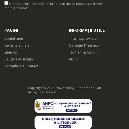
Sunt de acord ca prestatorul acestui site să folosească datele
mele personale.
PAGINI
INFORMAȚII UTILE
Contul meu
Informații Livrare
Favoritele mele
Garanție & Service
Sitemap
Termeni & Condiții
Căutare Avansată
ANPC
Formular de Contact
Copyright © 2015. Powered by
Rebootcode Soft
All rights reserved.