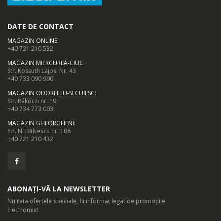
DATE DE CONTACT
MAGAZIN ONLINE
:
+40 721 210 532
MAGAZIN MIERCUREA-CIUC
:
Str. Kossuth Lajos, Nr. 43
+40 733 090 990
MAGAZIN ODORHEIU-SECUIESC
:
Str. Rákóczi nr. 19
+40 734 773 003
MAGAZIN GHEORGHENI
:
Str. N. Bălcescu nr. 106
+40 721 210 432
ABONAȚI-VĂ LA NEWSLETTER
Nu rata ofertele speciale, fii informat legat de promoțiile
Electromix!