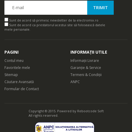
Sunt de acord să primesc newsletter de la electromix.ro
Sunt de acord ca prestatorul acestui site să folosească datele
mele personale.
PAGINI
INFORMAȚII UTILE
Contul meu
Informații Livrare
Favoritele mele
Garanție & Service
Sitemap
Termeni & Condiții
Căutare Avansată
ANPC
Formular de Contact
Copyright © 2015. Powered by
Rebootcode Soft
All rights reserved.