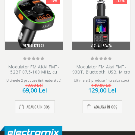
-13%
-13%
VIZUALIZEAZĂ
VIZUALIZEAZĂ
Modulator FM AKAI FMT-
Modulator FM Akai FMT-
52BT 87,5-108 MHz, cu
93BT, Bluetooth, USB, Micro
design placut si ergonomic,
SD Card reader, functie
Ultimele 2 produse (intreaba stoc)
Ultimele 3 produse (intreaba stoc)
cu Bluetooth, cititor USB
incarcator telefon, microfon
79,00 Lei
149,00 Lei
multiple formate (WMA,
incorporat, egalizator
69,00 Lei
129,00 Lei
MP3, WAV, APE, FLAC) si
micro SD Card, slot USB
pentru incarcare rapida
ADAUGĂ ÎN COȘ
ADAUGĂ ÎN COȘ
diverse device-uri, afisaj
digital, iluminare LED