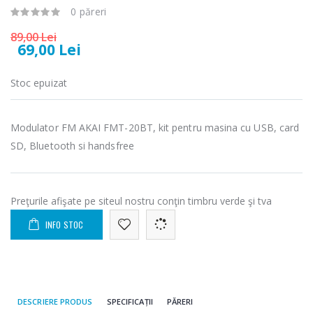
Fierbator
Mixer vertical
0 păreri
-25%
-18%
electric cu filtru
Heinner HHB-
...
DC1000SSBK ...
89,00 Lei
69,00 Lei
89,00 Lei
139,00 Lei
Stoc epuizat
Masina de tocat
Robot de
-21%
-33%
carne Bosch ...
bucatarie
Heinner ...
549,00 Lei
Modulator FM AKAI FMT-20BT, kit pentru masina cu USB, card
199,00 Lei
SD, Bluetooth si handsfree
Masina de tocat
Robot de
-33%
-14%
carne
bucatarie
NobeLTek ...
Heinner ...
Preţurile afişate pe siteul nostru conţin timbru verde şi tva
199,00 Lei
299,00 Lei
INFO STOC
DESCRIERE PRODUS
SPECIFICAȚII
PĂRERI