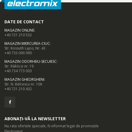
DATE DE CONTACT
MAGAZIN ONLINE
:
+40 721 210 532
MAGAZIN MIERCUREA-CIUC
:
Str. Kossuth Lajos, Nr. 43
+40 733 090 990
MAGAZIN ODORHEIU-SECUIESC
:
Str. Rákóczi nr. 19
+40 734 773 003
MAGAZIN GHEORGHENI
:
Str. N. Bălcescu nr. 106
+40 721 210 432
ABONAȚI-VĂ LA NEWSLETTER
Nu rata ofertele speciale, fii informat legat de promoțiile
Electromix!