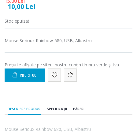
15,00 Lei
-25%
-18%
electric cu filtru
Heinner HHB-
10,00 Lei
...
DC1000SSBK ...
Stoc epuizat
89,00 Lei
139,00 Lei
Masina de tocat
Robot de
-21%
-33%
carne Bosch ...
bucatarie
Mouse Serioux Rainbow 680, USB, Albastru
Heinner ...
549,00 Lei
199,00 Lei
Preţurile afişate pe siteul nostru conţin timbru verde şi tva
Masina de tocat
Robot de
-33%
-14%
carne
bucatarie
INFO STOC
NobeLTek ...
Heinner ...
199,00 Lei
299,00 Lei
DESCRIERE PRODUS
SPECIFICAȚII
PĂRERI
Mouse Serioux Rainbow 680, USB, Albastru