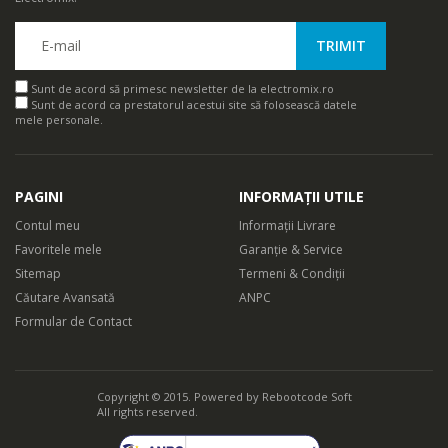
Sunt de acord să primesc newsletter de la electromix.ro
Sunt de acord ca prestatorul acestui site să folosească datele
mele personale.
PAGINI
INFORMAȚII UTILE
Contul meu
Informații Livrare
Favoritele mele
Garanție & Service
Sitemap
Termeni & Condiții
Căutare Avansată
ANPC
Formular de Contact
Copyright © 2015. Powered by
Rebootcode Soft
All rights reserved.