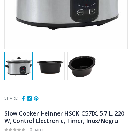
SHARE:
Slow Cooker Heinner HSCK-C57IX, 5.7 L, 220
W, Control Electronic, Timer, Inox/Negru
Cuptor cu
Fierbator
0 păreri
-15%
-25%