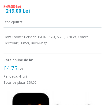
microunde
electric cu filtru
Heinner ...
...
349,00 Lei
219,00 Lei
289,00 Lei
89,00 Lei
Stoc epuizat
Cuptor cu
Masina de tocat
-17%
-21%
microunde
carne Bosch ...
incorporabil, ...
549,00 Lei
Slow Cooker Heinner HSCK-C57IX, 5.7 L, 220 W, Control
1 499,00 Lei
Electronic, Timer, Inox/Negru
Masina de tocat
Espressor
-33%
-33%
carne
automat
NobeLTek ...
Heinner ...
Rate online de la:
199,00 Lei
64.75
799,00 Lei
Lei
Perioada:
4
luni
Total de plata:
259.00