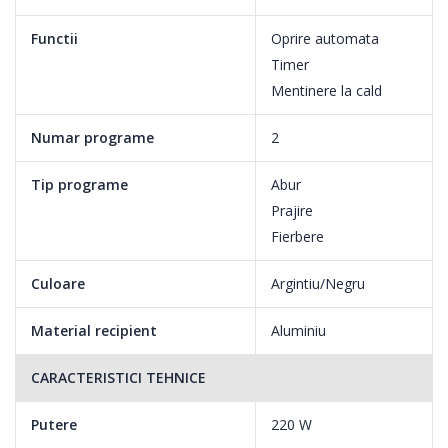
Functii
Oprire automata
Timer
Mentinere la cald
Numar programe
2
Tip programe
Abur
Prajire
Capacitate 5.7 L
Fierbere
Cu o capacitate de 5.7 L, aparatul este suficient de mare incat
Culoare
Argintiu/Negru
sa iti permita sa pregatesti mancaruri savuroase pentru intreaga
familie. Nu trebuie sa fii bucatar profesionist ca sa ii surprinzi pe
Material recipient
Aluminiu
cei dragi, ci doar sa alegi ingredientele potrivite si sa pui la
treaba slow cooker-ul HEINNER.
CARACTERISTICI TEHNICE
Putere
220 W