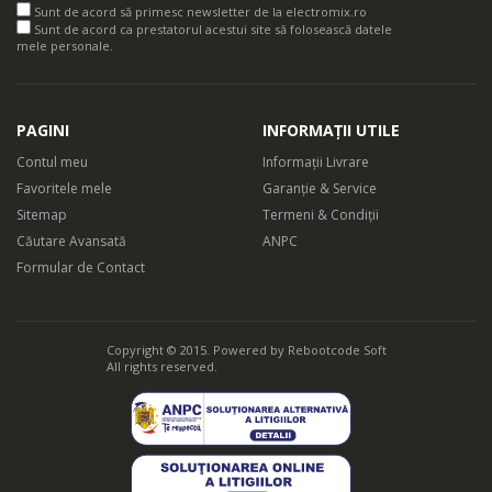
Sunt de acord să primesc newsletter de la electromix.ro
evolutia retetei pe care o pregatesti.
Sunt de acord ca prestatorul acestui site să folosească datele
mele personale.
PAGINI
INFORMAȚII UTILE
Contul meu
Informații Livrare
Favoritele mele
Garanție & Service
Sitemap
Termeni & Condiții
Căutare Avansată
ANPC
Formular de Contact
Copyright © 2015. Powered by
Rebootcode Soft
Economisesti timp si gatesti mai sanatos
All rights reserved.
Aparatul nu necesita supraveghere, asa ca iti poti rezolva intre
timp si alte treburi, economisind timp. Mai mult decat atat,
gatirea cu ajutorul slow cooker-ului ajuta la pastrarea