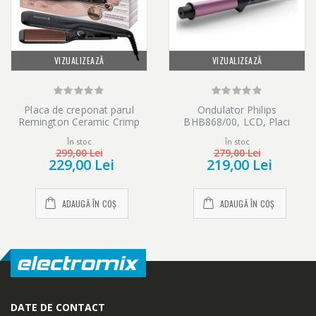
VIZUALIZEAZĂ
VIZUALIZEAZĂ
Placa de creponat parul
Ondulator Philips
Remington Ceramic Crimp
BHB868/00, LCD, Placi
S3580, Placi ceramice cu
ceramice infuzie cheratina,
În stoc
În stoc
turmalina, 150-220 C, Negru
200°C, Incalzire in 60 sec,
299,00 Lei
279,00 Lei
Bara 32mm, Tehnologie
229,00 Lei
219,00 Lei
SplitStop, Oprire automata,
Negru
ADAUGĂ ÎN COȘ
ADAUGĂ ÎN COȘ
DATE DE CONTACT