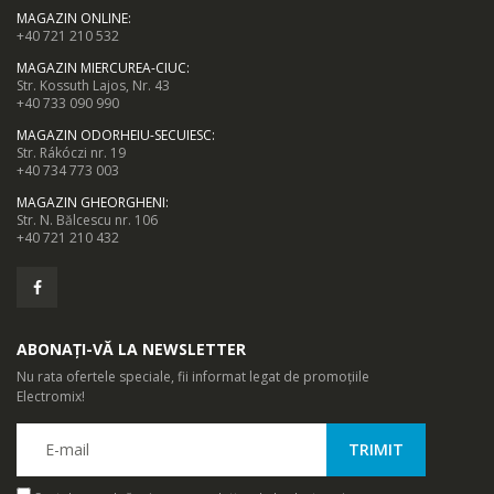
MAGAZIN ONLINE
:
+40 721 210 532
MAGAZIN MIERCUREA-CIUC
:
Str. Kossuth Lajos, Nr. 43
+40 733 090 990
MAGAZIN ODORHEIU-SECUIESC
:
Str. Rákóczi nr. 19
+40 734 773 003
MAGAZIN GHEORGHENI
:
Str. N. Bălcescu nr. 106
+40 721 210 432
ABONAȚI-VĂ LA NEWSLETTER
Nu rata ofertele speciale, fii informat legat de promoțiile
Electromix!