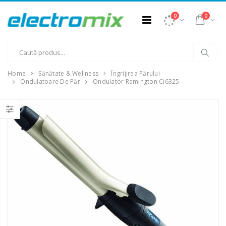
0
0
Home
Sănătate & Wellness
Îngrijirea Părului
Ondulatoare De Păr
Ondulator Remington Ci6325