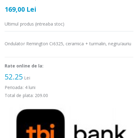
169,00 Lei
Ultimul produs (intreaba stoc)
Cuptor cu
Masina de tocat
-15%
-21%
Ondulator Remington Ci6325, ceramica + turmalin, negru/auriu
microunde
carne Bosch ...
Heinner ...
549,00 Lei
289,00 Lei
Rate online de la:
Masina de tocat
Espressor
52.25
-33%
Lei
-33%
carne
automat
NobeLTek ...
Heinner ...
Perioada:
4
luni
Total de plata:
209.00
199,00 Lei
799,00 Lei
Mixer vertical
Fierbator
-18%
-25%
Heinner HHB-
electric cu filtru
DC1000SSBK ...
...
139,00 Lei
89,00 Lei