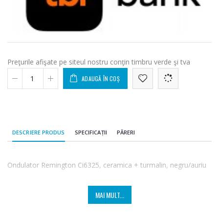
Preţurile afişate pe siteul nostru conţin timbru verde şi tva
ADAUGĂ ÎN COȘ
DESCRIERE PRODUS
SPECIFICAȚII
PĂRERI
Ondulator Remington Ci6325, ceramica + turmalin, negru/auriu
MAI MULT...