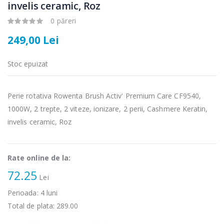
invelis ceramic, Roz
0 păreri
Fierbator
Mixer vertical
-25%
-18%
electric cu filtru
Heinner HHB-
249,00 Lei
...
DC1000SSBK ...
89,00 Lei
139,00 Lei
Stoc epuizat
Masina de tocat
Robot de
-21%
-33%
carne Bosch ...
bucatarie
Perie rotativa Rowenta Brush Activ' Premium Care CF9540,
Heinner ...
1000W, 2 trepte, 2 viteze, ionizare, 2 perii, Cashmere Keratin,
549,00 Lei
199,00 Lei
invelis ceramic, Roz
Masina de tocat
Robot de
-33%
-14%
carne
bucatarie
NobeLTek ...
Heinner ...
Rate online de la:
72.25
199,00 Lei
299,00 Lei
Lei
Perioada:
4
luni
Total de plata:
289.00