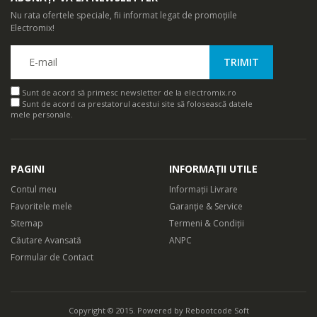
Nu rata ofertele speciale, fii informat legat de promoțiile
Electromix!
Sunt de acord să primesc newsletter de la electromix.ro
Sunt de acord ca prestatorul acestui site să folosească datele
mele personale.
PAGINI
INFORMAȚII UTILE
Contul meu
Informații Livrare
Favoritele mele
Garanție & Service
Sitemap
Termeni & Condiții
Căutare Avansată
ANPC
Formular de Contact
Copyright © 2015. Powered by
Rebootcode Soft