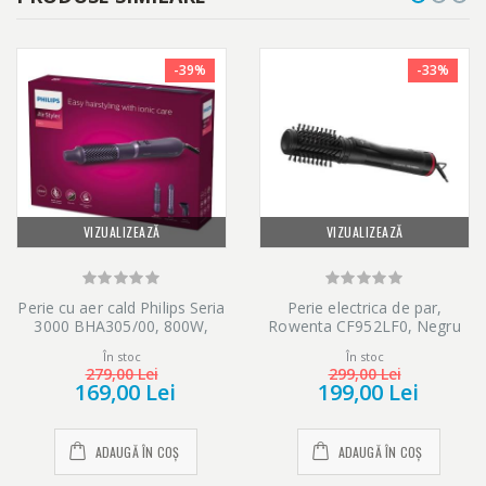
-39%
-33%
VIZUALIZEAZĂ
VIZUALIZEAZĂ
Perie cu aer cald Philips Seria
Perie electrica de par,
3000 BHA305/00, 800W,
Rowenta CF952LF0, Negru
tehnologie cu ioni, 3
În stoc
În stoc
accesorii, diametru perie
279,00 Lei
299,00 Lei
38mm, setare temperatura
169,00 Lei
199,00 Lei
de ingrijire si aer rece,
infuzata cu cheratina
ADAUGĂ ÎN COȘ
ADAUGĂ ÎN COȘ