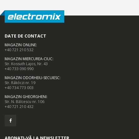
DATE DE CONTACT
MAGAZIN ONLINE
:
+40 721 210 532
MAGAZIN MIERCUREA-CIUC
:
Str. Kossuth Lajos, Nr. 43
+40 733 090 990
MAGAZIN ODORHEIU-SECUIESC
:
Str. Rákóczi nr. 19
+40 734 773 003
MAGAZIN GHEORGHENI
:
Str. N. Bălcescu nr. 106
+40 721 210 432
ABONAȚI-VĂ LA NEWSLETTER