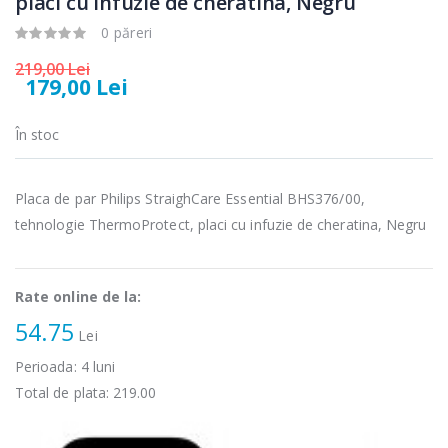
placi cu infuzie de cheratina, Negru
Cuptor cu
Masina de tocat
-15%
-21%
0 păreri
microunde
carne Bosch ...
Heinner ...
219,00 Lei
549,00 Lei
179,00 Lei
289,00 Lei
Masina de tocat
Espressor
În stoc
-33%
-33%
carne
automat
NobeLTek ...
Heinner ...
Placa de par Philips StraighCare Essential BHS376/00,
199,00 Lei
799,00 Lei
tehnologie ThermoProtect, placi cu infuzie de cheratina, Negru
Mixer vertical
Fierbator
-18%
-25%
Heinner HHB-
electric cu filtru
DC1000SSBK ...
...
Rate online de la:
139,00 Lei
89,00 Lei
54.75
Lei
Perioada:
4
luni
Total de plata:
219.00