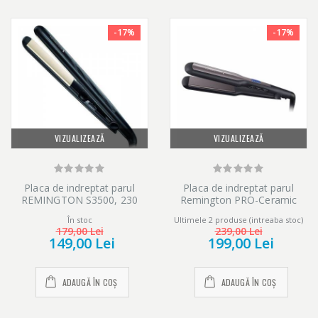
-17%
-17%
VIZUALIZEAZĂ
VIZUALIZEAZĂ
Placa de indreptat parul
Placa de indreptat parul
REMINGTON S3500, 230
Remington PRO-Ceramic
grade, Invelis Ceramic,
Extra S5525, 230 grade,
În stoc
Ultimele 2 produse (intreaba stoc)
Turmalin anodizat, Negru
Mov/Negru
179,00 Lei
239,00 Lei
149,00 Lei
199,00 Lei
ADAUGĂ ÎN COȘ
ADAUGĂ ÎN COȘ