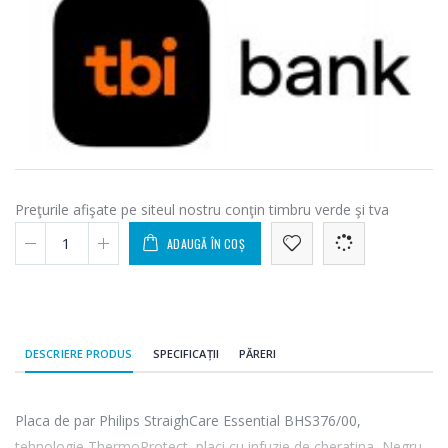
Preţurile afişate pe siteul nostru conţin timbru verde şi tva
ADAUGĂ ÎN COȘ
DESCRIERE PRODUS
SPECIFICAȚII
PĂRERI
Placa de par Philips StraighCare Essential BHS376/00,
tehnologie ThermoProtect, placi cu infuzie de cheratina, Negru