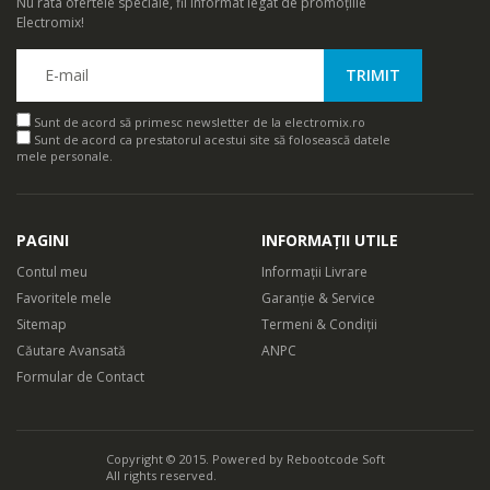
Nu rata ofertele speciale, fii informat legat de promoțiile
Electromix!
Sunt de acord să primesc newsletter de la electromix.ro
Sunt de acord ca prestatorul acestui site să folosească datele
mele personale.
PAGINI
INFORMAȚII UTILE
Contul meu
Informații Livrare
Favoritele mele
Garanție & Service
Sitemap
Termeni & Condiții
Căutare Avansată
ANPC
Formular de Contact
Copyright © 2015. Powered by
Rebootcode Soft
All rights reserved.