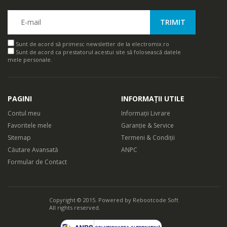
Sunt de acord să primesc newsletter de la electromix.ro
Sunt de acord ca prestatorul acestui site să folosească datele
mele personale.
PAGINI
INFORMAȚII UTILE
Contul meu
Informații Livrare
Favoritele mele
Garanție & Service
Sitemap
Termeni & Condiții
Căutare Avansată
ANPC
Formular de Contact
Copyright © 2015. Powered by
Rebootcode Soft
All rights reserved.