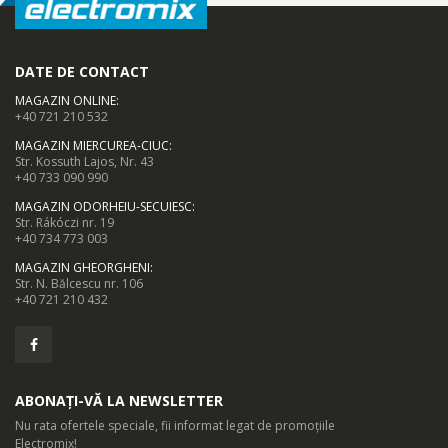
DATE DE CONTACT
MAGAZIN ONLINE
:
+40 721 210 532
MAGAZIN MIERCUREA-CIUC
:
Str. Kossuth Lajos, Nr. 43
+40 733 090 990
MAGAZIN ODORHEIU-SECUIESC
:
Str. Rákóczi nr. 19
+40 734 773 003
MAGAZIN GHEORGHENI
:
Str. N. Bălcescu nr. 106
+40 721 210 432
ABONAȚI-VĂ LA NEWSLETTER
Nu rata ofertele speciale, fii informat legat de promoțiile
Electromix!