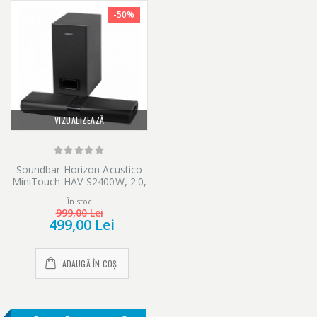
-50%
VIZUALIZEAZĂ
Soundbar Horizon Acustico
MiniTouch HAV-S2400W, 2.0,
120W, Wireless Subwoofer,
În stoc
BT, NFC, Optical, AUX, Negru
999,00 Lei
499,00 Lei
ADAUGĂ ÎN COȘ