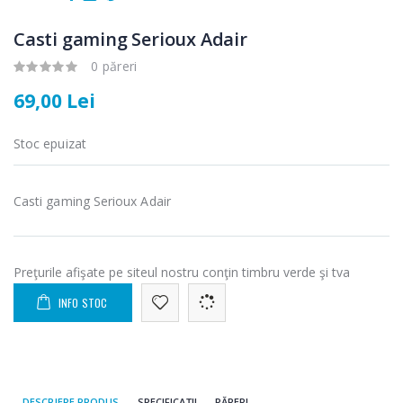
-25%
-18%
electric cu filtru
Heinner HHB-
...
DC1000SSBK ...
Casti gaming Serioux Adair
89,00 Lei
139,00 Lei
0 păreri
Masina de tocat
Robot de
69,00 Lei
-21%
-33%
carne Bosch ...
bucatarie
Heinner ...
Stoc epuizat
549,00 Lei
199,00 Lei
Masina de tocat
Robot de
Casti gaming Serioux Adair
-33%
-14%
carne
bucatarie
NobeLTek ...
Heinner ...
199,00 Lei
299,00 Lei
Preţurile afişate pe siteul nostru conţin timbru verde şi tva
INFO STOC
DESCRIERE PRODUS
SPECIFICAȚII
PĂRERI