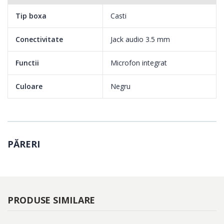
– Impedanță: <= 2,2 KΩ
– Interval frecvență: 50 Hz-16 kHz
Tip boxa
Casti
Tip mufa : 3.5mm*1
Conectivitate
Jack audio 3.5 mm
Lungime cablu : 2m
Telecomanda pe fir pentru controlul volumului și microfonului
Functii
Microfon integrat
Culoare
Negru
PĂRERI
PRODUSE SIMILARE