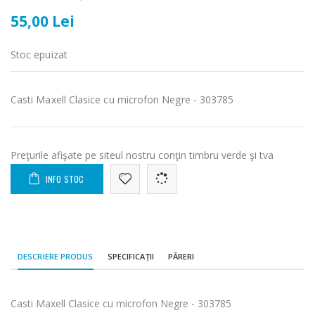
55,00 Lei
Masina de tocat
Robot de
-21%
-33%
carne Bosch ...
bucatarie
Heinner ...
Stoc epuizat
549,00 Lei
199,00 Lei
Casti Maxell Clasice cu microfon Negre - 303785
Masina de tocat
Robot de
-33%
-14%
carne
bucatarie
NobeLTek ...
Heinner ...
199,00 Lei
299,00 Lei
Preţurile afişate pe siteul nostru conţin timbru verde şi tva
INFO STOC
DESCRIERE PRODUS
SPECIFICAȚII
PĂRERI
Casti Maxell Clasice cu microfon Negre - 303785