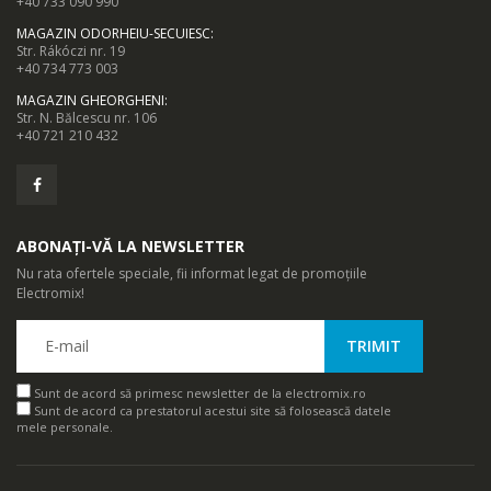
+40 733 090 990
MAGAZIN ODORHEIU-SECUIESC
:
Str. Rákóczi nr. 19
+40 734 773 003
MAGAZIN GHEORGHENI
:
Str. N. Bălcescu nr. 106
+40 721 210 432
ABONAȚI-VĂ LA NEWSLETTER
Nu rata ofertele speciale, fii informat legat de promoțiile
Electromix!
Sunt de acord să primesc newsletter de la electromix.ro
Sunt de acord ca prestatorul acestui site să folosească datele
mele personale.