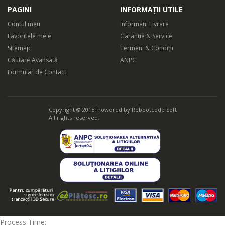
PAGINI
INFORMAȚII UTILE
Contul meu
Informații Livrare
Favoritele mele
Garanție & Service
Sitemap
Termeni & Condiții
Căutare Avansată
ANPC
Formular de Contact
Copyright © 2015. Powered by
Rebootcode Soft
All rights reserved.
Process Time: