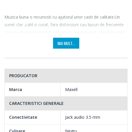
Muzica buna o recunosti cu ajutorul unor casti de calitate.Un
sunet clar ,cald si curat, fara distorsiuni sau lipsuri de frecvente
care sa deranjeze.Se pot conecta la orice aparat care foloseste
standardul de 3.5mm ,ceea ce i ofera o gama larga de
MAI MULT...
accesibilitate.Au microfon incorporat si se preteaza perfect
pentru Iphone/Tableta /Smartphone.
PRODUCATOR
Marca
Maxell
CARACTERISTICI GENERALE
Conectivitate
Jack audio 3.5 mm
Culoare
Negru