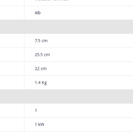
Alb
7.5 cm
25.5 cm
22 cm
1.4 Kg
1
1 kW