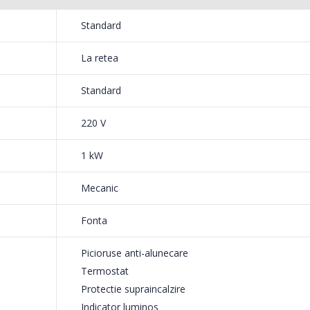
NobeL
Heinner ...
Standard
199,
799,00 Lei
La retea
Mixer
Masina de spalat rufe
-18%
-25%
HHB-
frontala ...
Standard
139,
1 199,00 Lei
220 V
1 kW
Mecanic
Fonta
Picioruse anti-alunecare
Termostat
Protectie supraincalzire
Indicator luminos