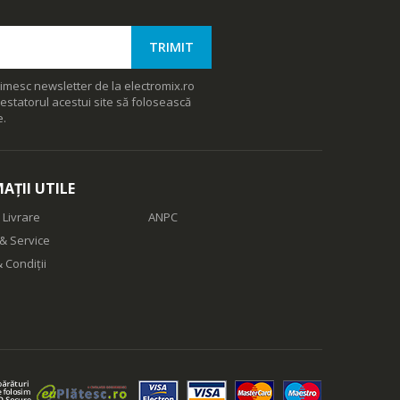
imesc newsletter de la electromix.ro
estatorul acestui site să folosească
e.
AȚII UTILE
 Livrare
ANPC
& Service
 Condiții