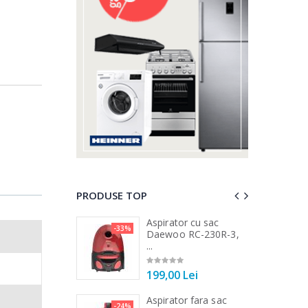
PRODUSE TOP
a de tocat carne
Aspirator cu sac
-33%
-25%
...
Daewoo RC-230R-3,
...
00 Lei
199,00 Lei
a de tocat carne
Aspirator fara sac
-33%
-24%