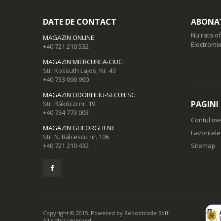
DATE DE CONTACT
ABONAȚ
Nu rata of
MAGAZIN ONLINE
:
Electromix
+40 721 210 532
MAGAZIN MIERCUREA-CIUC
:
Str. Kossuth Lajos, Nr. 43
+40 733 090 990
MAGAZIN ODORHEIU-SECUIESC
:
PAGINI
Str. Rákóczi nr. 19
+40 734 773 003
Contul m
MAGAZIN GHEORGHENI
:
Favoritel
Str. N. Bălcescu nr. 106
+40 721 210 432
Sitemap
Copyright © 2015. Powered by
Rebootcode Soft
All rights reserved.