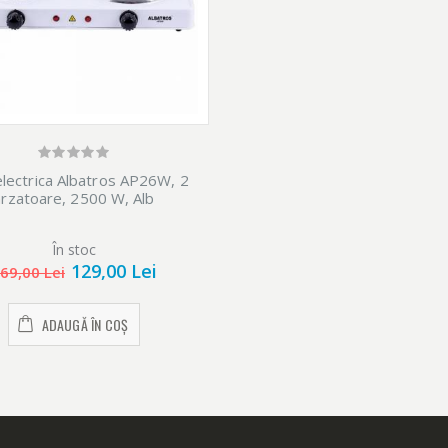
 electrica Albatros AP26W, 2
arzatoare, 2500 W, Alb
În stoc
129,00 Lei
69,00 Lei
ADAUGĂ ÎN COȘ