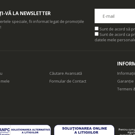
I-VĂ LA NEWSLETTER
ertele speciale, fii informat legat de promoțiile
!
Sunt de acord să pr
Sunt de acord ca pr
datele mele personal
INFORM
eu
Căutare Avansată
Informații
e mele
Formular de Contact
Garanție 
Termeni &