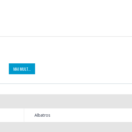
MAI MULT...
Fierbator electric cu
Masin
-25%
-21%
filtru ...
Bosch 
89,00 Lei
549,
Albatros
Masin
Frigider cu doua usi
-33%
-33%