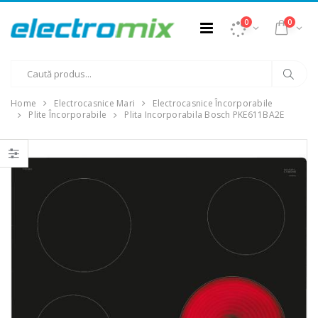
0
0
Home
Electrocasnice Mari
Electrocasnice Încorporabile
Plite Încorporabile
Plita Incorporabila Bosch PKE611BA2E