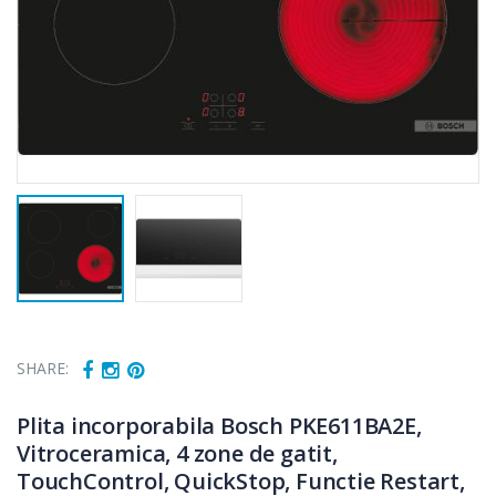
SHARE:
Plita incorporabila Bosch PKE611BA2E,
Vitroceramica, 4 zone de gatit,
TouchControl, QuickStop, Functie Restart,
Fierbator
Mixer vertical
-25%
-18%