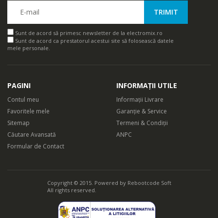
Sunt de acord să primesc newsletter de la electromix.ro
Sunt de acord ca prestatorul acestui site să folosească datele
mele personale.
PAGINI
INFORMAȚII UTILE
Contul meu
Informații Livrare
Favoritele mele
Garanție & Service
Sitemap
Termeni & Condiții
Căutare Avansată
ANPC
Formular de Contact
Copyright © 2015. Powered by
Rebootcode Soft
All rights reserved.