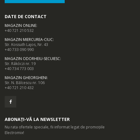
DATE DE CONTACT
MAGAZIN ONLINE
:
+40 721 210 532
MAGAZIN MIERCUREA-CIUC
:
Str. Kossuth Lajos, Nr. 43
+40 733 090 990
MAGAZIN ODORHEIU-SECUIESC
:
Str. Rákóczi nr. 19
+40 734 773 003
MAGAZIN GHEORGHENI
:
Str. N. Bălcescu nr. 106
+40 721 210 432
ABONAȚI-VĂ LA NEWSLETTER
Nu rata ofertele speciale, fii informat legat de promoțiile
Electromix!