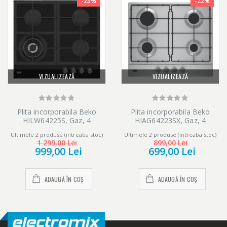
-23%
-22%
VIZUALIZEAZĂ
VIZUALIZEAZĂ
Plita incorporabila Beko
Plita incorporabila Beko
HILW64225S, Gaz, 4
HIAG64223SX, Gaz, 4
Arzatoare, Arzator Wok, 60
arzatoare, Inox
Ultimele 2 produse (intreaba stoc)
Ultimele 2 produse (intreaba stoc)
cm, Sticla neagra
1 299,00 Lei
899,00 Lei
999,00 Lei
699,00 Lei
ADAUGĂ ÎN COȘ
ADAUGĂ ÎN COȘ