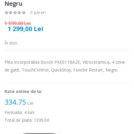
electric cu filtru
Heinner HHB-
Negru
...
DC1000SSBK ...
0 păreri
89,00 Lei
139,00 Lei
1 599,00 Lei
1 299,00 Lei
Masina de tocat
Robot de
-21%
-33%
carne Bosch ...
bucatarie
Heinner ...
În stoc
549,00 Lei
199,00 Lei
Plita incorporabila Bosch PKE611BA2E, Vitroceramica, 4 zone
Masina de tocat
Robot de
-33%
-14%
carne
bucatarie
de gatit, TouchControl, QuickStop, Functie Restart, Negru
NobeLTek ...
Heinner ...
199,00 Lei
299,00 Lei
Rate online de la:
334.75
Lei
Perioada:
4
luni
Total de plata:
1339.00