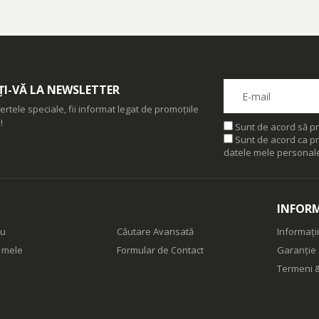
I-VĂ LA NEWSLETTER
ertele speciale, fii informat legat de promoțiile
!
Sunt de acord să pr
Sunt de acord ca pr
datele mele personal
INFORM
eu
Căutare Avansată
Informații
e mele
Formular de Contact
Garanție 
Termeni &