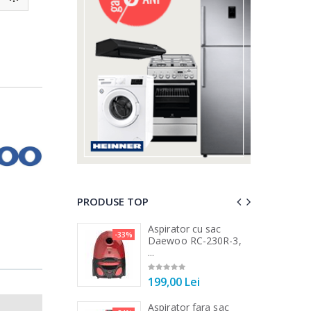
PRODUSE TOP
 vertical Heinner
Aspirator cu sac
-33%
-25%
DC1000SSBK ...
Daewoo RC-230R-3,
...
00 Lei
199,00 Lei
 de bucatarie
Aspirator fara sac