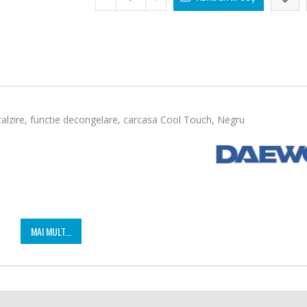
alzire, functie decongelare, carcasa Cool Touch, Negru
Fierbator electric cu
Mixer
MAI MULT...
-25%
-18%
filtru ...
HHB-
89,00 Lei
139,
Masina de tocat carne
Robot