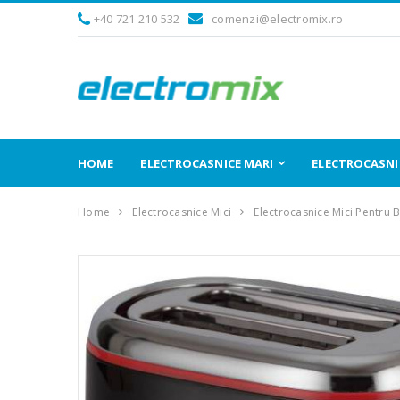
+40 721 210 532
comenzi@electromix.ro
HOME
ELECTROCASNICE MARI
ELECTROCASNIC
Home
Electrocasnice Mici
Electrocasnice Mici Pentru 