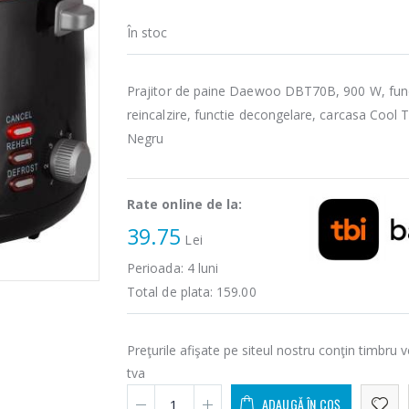
În stoc
Prajitor de paine Daewoo DBT70B, 900 W, fun
reincalzire, functie decongelare, carcasa Cool 
Negru
Rate online de la:
39.75
Lei
Perioada:
4
luni
Total de plata:
159.00
Preţurile afişate pe siteul nostru conţin timbru v
tva
ADAUGĂ ÎN COȘ