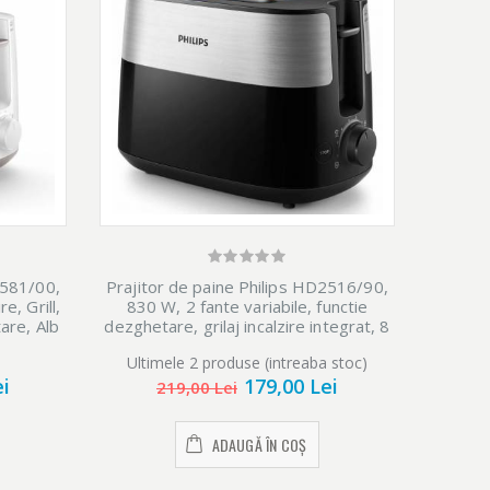
Prajitor de paine Philips HD2516/90,
2581/00,
Praji
830 W, 2 fante variabile, functie
e, Grill,
750 W,
dezghetare, grilaj incalzire integrat, 8
tare, Alb
setari, Negru
Ultimele 2 produse (intreaba stoc)
Ulti
179,00 Lei
ei
219,00 Lei
ADAUGĂ ÎN COȘ