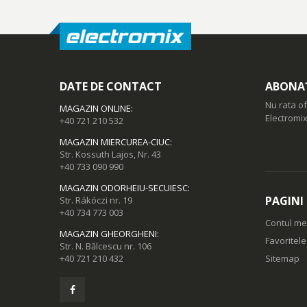
DATE DE CONTACT
ABONAȚ
Nu rata of
MAGAZIN ONLINE
:
Electromix
+40 721 210 532
MAGAZIN MIERCUREA-CIUC
:
Str. Kossuth Lajos, Nr. 43
+40 733 090 990
MAGAZIN ODORHEIU-SECUIESC
:
PAGINI
Str. Rákóczi nr. 19
+40 734 773 003
Contul m
MAGAZIN GHEORGHENI
:
Favoritel
Str. N. Bălcescu nr. 106
+40 721 210 432
Sitemap