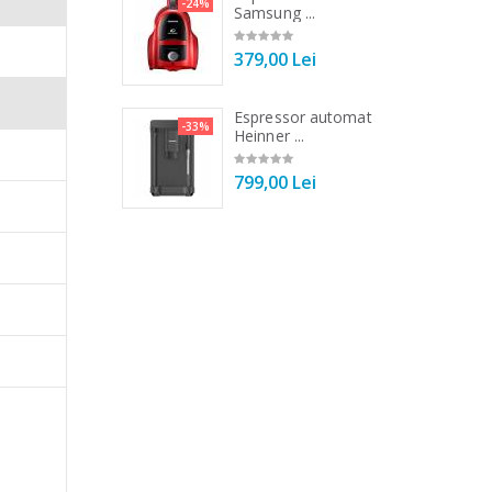
-21%
-24%
r ...
Samsung ...
00 Lei
379,00 Lei
 de bucatarie
Espressor automat
-33%
-33%
r ...
Heinner ...
00 Lei
799,00 Lei