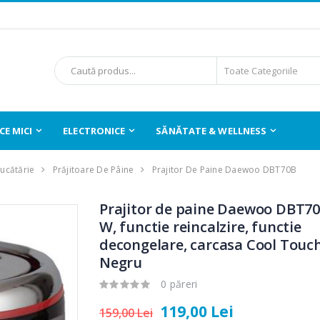
E MICI
ELECTRONICE
SĂNĂTATE & WELLNESS
Bucătărie
Prăjitoare De Pâine
Prajitor De Paine Daewoo DBT70B
Prajitor de paine Daewoo DBT70
W, functie reincalzire, functie
decongelare, carcasa Cool Touch
Negru
0 păreri
119,00 Lei
159,00 Lei