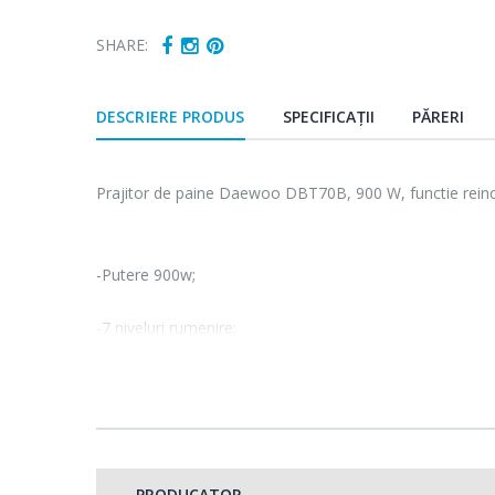
SHARE:
DESCRIERE PRODUS
SPECIFICAȚII
PĂRERI
Prajitor de paine Daewoo DBT70B, 900 W, functie reinc
-Putere 900w;
-7 niveluri rumenire;
-Functie reincalzire;
-Functie decongelare;
-Carcasa Cool Touch.
PRODUCATOR