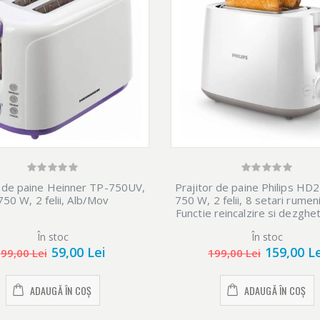
r de paine Heinner TP-750UV,
Prajitor de paine Philips HD
750 W, 2 felii, Alb/Mov
750 W, 2 felii, 8 setari rumenir
Functie reincalzire si dezghe
În stoc
În stoc
59,00 Lei
159,00 L
99,00 Lei
199,00 Lei
ADAUGĂ ÎN COȘ
ADAUGĂ ÎN COȘ