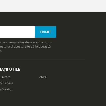
imesc newsletter de la electromix.ro
estatorul acestui site să folosească
e.
AȚII UTILE
 Livrare
ANPC
& Service
 Condiții