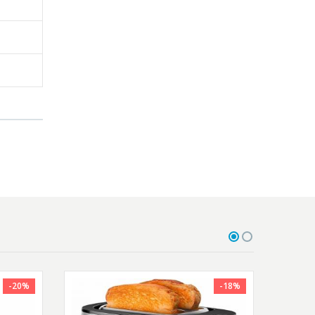
-20%
-18%