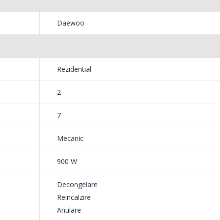
-21%
-33%
Bosch ...
Heinne
Daewoo
549,00 Lei
199,
Masina de tocat carne
Robot
-33%
-14%
NobeLTek ...
Heinne
Rezidential
199,00 Lei
299,
2
7
Mecanic
900 W
Decongelare
Reincalzire
Anulare