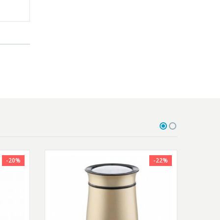
-20%
-22%