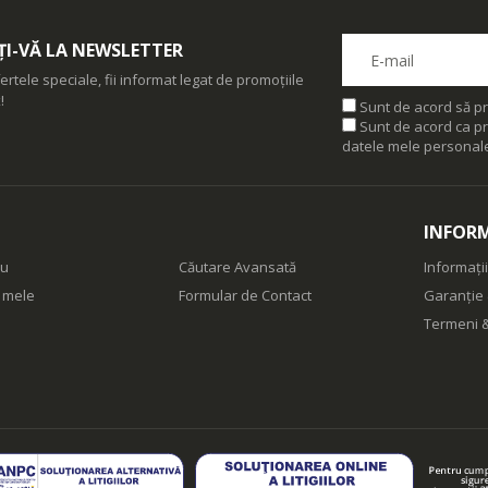
I-VĂ LA NEWSLETTER
ertele speciale, fii informat legat de promoțiile
!
Sunt de acord să pr
Sunt de acord ca pr
datele mele personal
INFORM
eu
Căutare Avansată
Informații
e mele
Formular de Contact
Garanție 
Termeni &