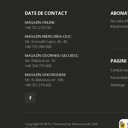
DATE DE CONTACT
ABONAȚ
Nu rata of
MAGAZIN ONLINE
:
Electromix
+40 721 210 532
MAGAZIN MIERCUREA-CIUC
:
Str. Kossuth Lajos, Nr. 43
+40 733 090 990
MAGAZIN ODORHEIU-SECUIESC
:
PAGINI
Str. Rákóczi nr. 19
+40 734 773 003
Contul m
MAGAZIN GHEORGHENI
:
Favoritel
Str. N. Bălcescu nr. 106
+40 721 210 432
Sitemap
Copyright © 2015. Powered by
Rebootcode Soft