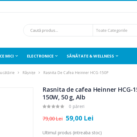
E MICI
ELECTRONICE
SĂNĂTATE & WELLNESS
Bucătărie
Râșnițe
Rasnita De Cafea Heinner HCG-150P
Rasnita de cafea Heinner HCG-1
150W, 50 g, Alb
0 păreri
59,00 Lei
79,00 Lei
Ultimul produs (intreaba stoc)