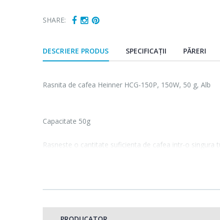
SHARE:
DESCRIERE PRODUS
SPECIFICAȚII
PĂRERI
Rasnita de cafea Heinner HCG-150P, 150W, 50 g, Alb
Capacitate 50g
Rasneste o cantitate suficienta de cafea intr-o singura 
grame de cafea boabe, ca sa poti prepara suficiente ce
toti musafirii.
Cutit din inox
PRODUCATOR