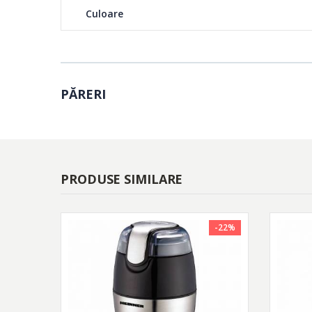
Culoare
electrica HEINNER HCG-150P. Cafeaua sau ingredientele t
cateva secunde.
PĂRERI
PRODUSE SIMILARE
-22%