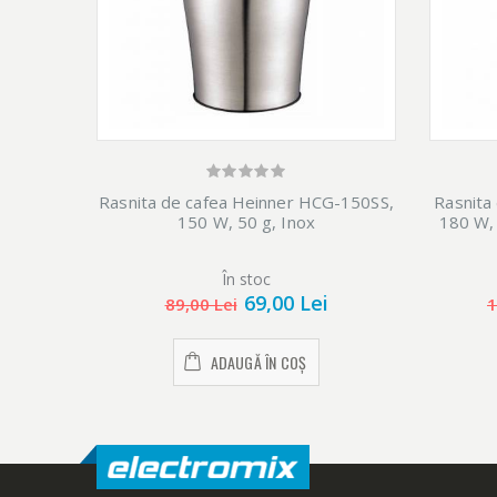
Rasnita de cafea Heinner HCG-150SS,
Rasnita
150 W, 50 g, Inox
180 W, 7
În stoc
69,00 Lei
89,00 Lei
1
ADAUGĂ ÎN COȘ