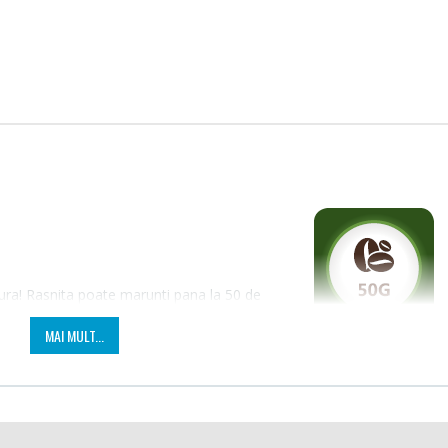
tura! Rasnita poate marunti pana la 50 de
Fierbator electric cu
Masin
-25%
-21%
filtru ...
Bosch 
sti de cafea proaspata si aromata pentru
MAI MULT...
89,00 Lei
549,
Masin
Frigider cu doua usi
-33%
-33%
NobeL
Heinner ...