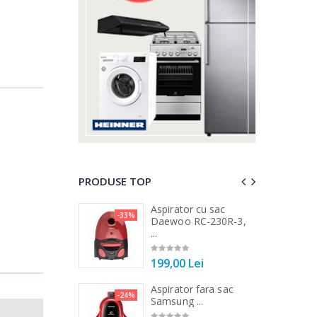
PRODUSE TOP
a de tocat carne
Aspirator cu sac
-33%
-25%
...
Daewoo RC-230R-3,
...
00 Lei
199,00 Lei
a de tocat carne
Aspirator fara sac
-33%
-24%
Tek ...
Samsung ...