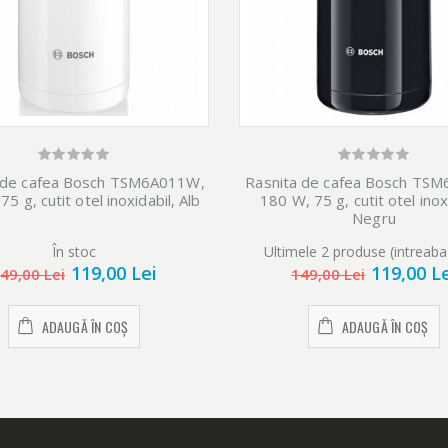
 de cafea Bosch TSM6A011W,
Rasnita de cafea Bosch TS
5 g, cutit otel inoxidabil, Alb
180 W, 75 g, cutit otel inox
Negru
În stoc
Ultimele 2 produse (intreaba
119,00 Lei
119,00 L
49,00 Lei
149,00 Lei
ADAUGĂ ÎN COȘ
ADAUGĂ ÎN COȘ