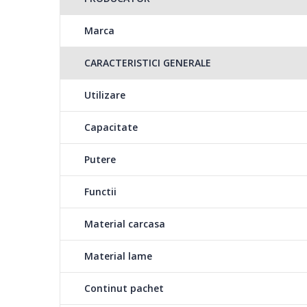
Cutitul aparatului est
Marca
dimensiune uniforma,
CARACTERISTICI GENERALE
Putere 150W
Utilizare
Cu o putere de 150W, rasnita HEINNER HCG-150SS este
Capacitate
condimentele sau cafeaua, fara sa-ti faci griji ca aceste
macinarii.
Putere
Functii
Carcasa din inox
Material carcasa
Carcasa rasnitei este 
indelungata a aparatu
Material lame
Continut pachet
Rasneste cafea, condimente, nuci sau orice ai nevoie pr