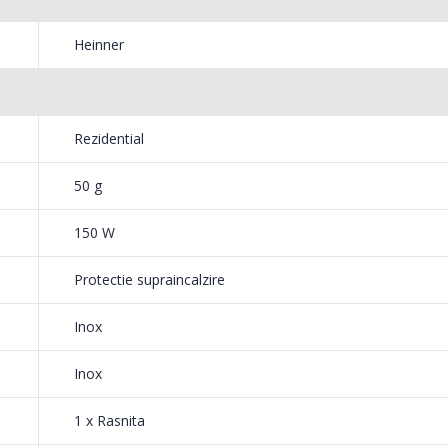
199,
799,00 Lei
e confectionat din inox, astfel ca poti macina ingredientele rapid si la 
Heinner
 placuta.
Mixer
Masina de spalat rufe
-18%
-25%
HHB-
frontala ...
139,
1 199,00 Lei
Rezidential
 numai buna ca sa poti marunti
50 g
a se vor putea incinge prea tare in timpul
150 W
Protectie supraincalzire
Inox
realizata din inox, astfel ca va asigura rezistenta si o durata de viata
lui.
Inox
1 x Rasnita
intr-o simpla apasare de buton, cu rasnita