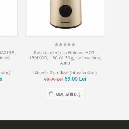
M6A013B,
Rasnita electrica Heinner HCG-
Rasn
idabil,
150IXGD, 150 W, 50g, carcasa inox,
15
Auriu
 stoc)
Ultimele 2 produse (intreaba stoc)
Ulti
ei
69,00 Lei
89,00 Lei
ADAUGĂ ÎN COȘ