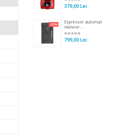
00 Lei
379,00 Lei
o
 vertical Heinner
Espressor automat
-25%
-33%
DC1000SSBK ...
Heinner ...
00 Lei
799,00 Lei
 mai