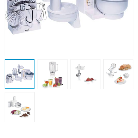
Fierbator
Mixer vertical
-25%
-18%