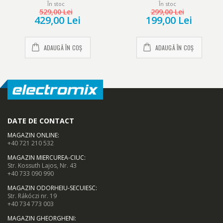
În stoc
În stoc
discuri, Alb/Visiniu
- Spirale pentru framantarea aluatului, teluri pentru batere si
529,00 Lei
299,00 Lei
429,00 Lei
199,00 Lei
amestecare;
- Blender cu capacitate de 1litru din material plastic;
ADAUGĂ ÎN COȘ
ADAUGĂ ÎN COȘ
- Dispozitiv pentru maruntire rapida;
- Masina de tocat carne;
- Suport pentru accesorii.
DATE DE CONTACT
MAGAZIN ONLINE
:
+40 721 210 532
MAGAZIN MIERCUREA-CIUC
:
Str. Kossuth Lajos, Nr. 43
+40 733 090 990
MAGAZIN ODORHEIU-SECUIESC
:
Str. Rákóczi nr. 19
+40 734 773 003
MAGAZIN GHEORGHENI
: