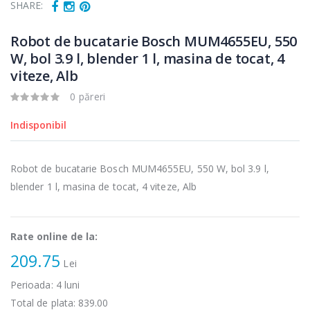
electric cu filtru
Heinner HHB-
SHARE:
...
DC1000SSBK ...
Robot de bucatarie Bosch MUM4655EU, 550
89,00 Lei
139,00 Lei
W, bol 3.9 l, blender 1 l, masina de tocat, 4
Masina de tocat
Robot de
viteze, Alb
-21%
-33%
carne Bosch ...
bucatarie
Heinner ...
0 păreri
549,00 Lei
199,00 Lei
Indisponibil
Masina de tocat
Robot de
-33%
-14%
carne
bucatarie
Robot de bucatarie Bosch MUM4655EU, 550 W, bol 3.9 l,
NobeLTek ...
Heinner ...
blender 1 l, masina de tocat, 4 viteze, Alb
199,00 Lei
299,00 Lei
Rate online de la:
209.75
Lei
Perioada:
4
luni
Total de plata:
839.00