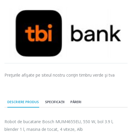
Preţurile afişate pe siteul nostru conţin timbru verde şi tva
DESCRIERE PRODUS
SPECIFICAȚII
PĂRERI
Robot de bucatarie Bosch MUM4655EU, 550 W, bol 3.9 l,
blender 1 l, masina de tocat, 4 viteze, Alb