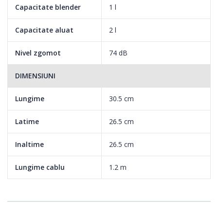
Capacitate blender
1 l
Capacitate aluat
2 l
Nivel zgomot
74 dB
DIMENSIUNI
Lungime
30.5 cm
Latime
26.5 cm
Inaltime
26.5 cm
CONFORT
Lungime cablu
1.2 m
- Depozitare usoara: Compartiment pentru cablu;
- Usor de curatat datorita suprafetelor plane si a accesoriilor ce
permit spalarea in masina de vase.