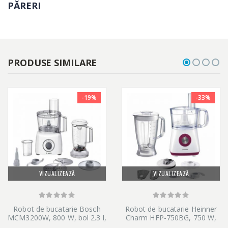
PĂRERI
Bol mare de mixare
Cu volumul sau de 3,9 l pentru o cantitate maxima de aluat de
2,0 kg, acest bol de mixare ofera spatiu suficient pentru idei
PRODUSE SIMILARE
creative. Cu pana la sapte niveluri de procesare si o puternica
functie impuls.
-19%
-33%
MATERIAL / DESIGN
- Vas de mixare din plastic pentru 1 kg faina + ingrediente (max.
2,7 kg aluat), inclusiv capac albastru transparent pentru
protectie la stropire, cu orificiu de umplere, tava si presa.
VIZUALIZEAZĂ
VIZUALIZEAZĂ
Robot de bucatarie Bosch
Robot de bucatarie Heinner
ACCESORII INCLUSE
MCM3200W, 800 W, bol 2.3 l,
Charm HFP-750BG, 750 W,
blender 1 l, 2 viteze, Alb/Gri
Bol 1.2 L, Blender 1.8 L, 4