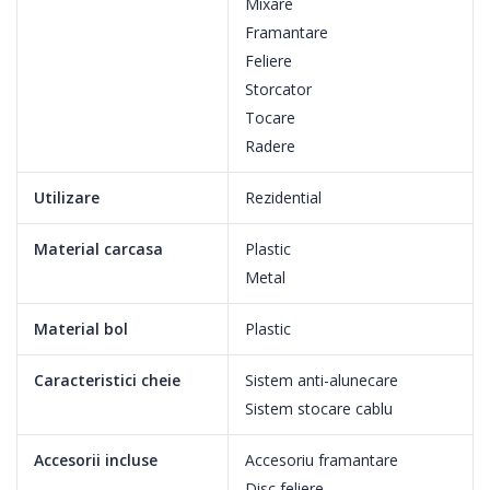
Mixare
paste, tocator carne, blender si multe alte accesorii.
Framantare
Feliere
Usor si sigur de utilizat (tehnologie Bosch); usor de curatat
Storcator
(accesorii lavabile in masina de spalat vase).
Tocare
Radere
Utilizare
Rezidential
Material carcasa
Plastic
Metal
Material bol
Plastic
REZULTATE EXCELENTE
Caracteristici cheie
Sistem anti-alunecare
Sistem stocare cablu
- Sistem Multi Motion Drive;
- 4 trepte de viteza si pozitie de parcare pentru indepartare
Accesorii incluse
Accesoriu framantare
usoara teluri;
Disc feliere