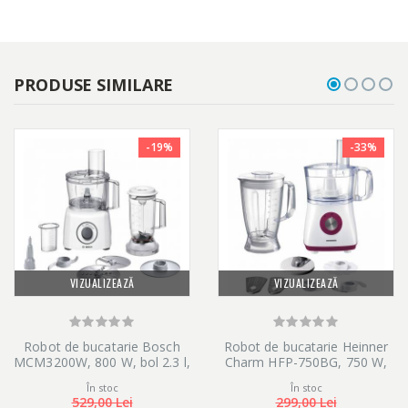
PRODUSE SIMILARE
-19%
-33%
VIZUALIZEAZĂ
VIZUALIZEAZĂ
Robot de bucatarie Bosch
Robot de bucatarie Heinner
MCM3200W, 800 W, bol 2.3 l,
Charm HFP-750BG, 750 W,
blender 1 l, 2 viteze, Alb/Gri
Bol 1.2 L, Blender 1.8 L, 4
În stoc
În stoc
discuri, Alb/Visiniu
529,00 Lei
299,00 Lei