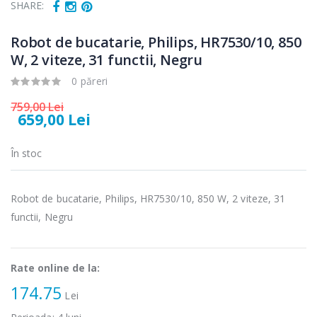
SHARE:
Fierbator
Mixer vertical
-25%
-18%
electric cu filtru
Heinner HHB-
...
DC1000SSBK ...
Robot de bucatarie, Philips, HR7530/10, 850
W, 2 viteze, 31 functii, Negru
89,00 Lei
139,00 Lei
0 păreri
Masina de tocat
Robot de
-21%
-33%
carne Bosch ...
bucatarie
759,00 Lei
Heinner ...
659,00 Lei
549,00 Lei
199,00 Lei
În stoc
Masina de tocat
Robot de
-33%
-14%
carne
bucatarie
NobeLTek ...
Heinner ...
Robot de bucatarie, Philips, HR7530/10, 850 W, 2 viteze, 31
functii, Negru
199,00 Lei
299,00 Lei
Rate online de la:
174.75
Lei