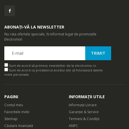
ABONAȚI-VĂ LA NEWSLETTER
Nu rata ofertele speciale, fii informat legat de promoțiile
Electromix!
Sunt de acord să primesc newsletter de la electromix.ro
Sunt de acord ca prestatorul acestui site să folosească datele
mele personale.
PAGINI
INFORMAȚII UTILE
Contul meu
Informații Livrare
Favoritele mele
Garanție & Service
Sitemap
Termeni & Condiții
Căutare Avansată
ANPC