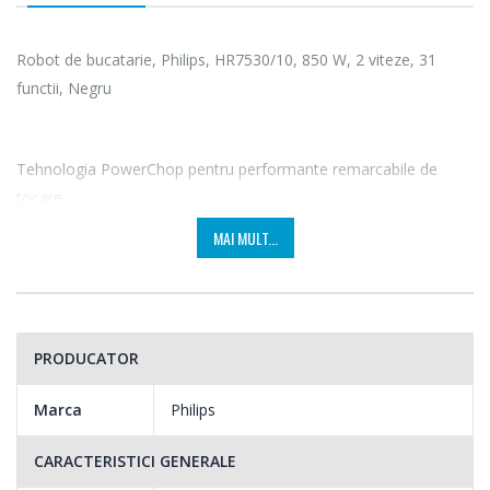
Robot de bucatarie, Philips, HR7530/10, 850 W, 2 viteze, 31
functii, Negru
Tehnologia PowerChop pentru performante remarcabile de
tocare
Combinand forma lamei, unghiul de taiere si recipientul interior,
MAI MULT...
tehnologia PowerChop ofera performante excelente de tocare
atat pentru ingrediente moi, cat si pentru cele dure. O solutie
perfecta pentru piureuri si amestecarea aluaturilor de prajituri.
PRODUCATOR
Marca
Philips
CARACTERISTICI GENERALE