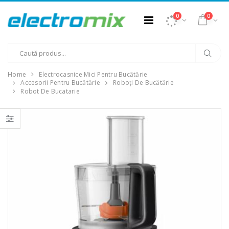
0
0
Home
Electrocasnice Mici Pentru Bucătărie
Accesorii Pentru Bucătărie
Roboți De Bucătărie
Robot De Bucatarie