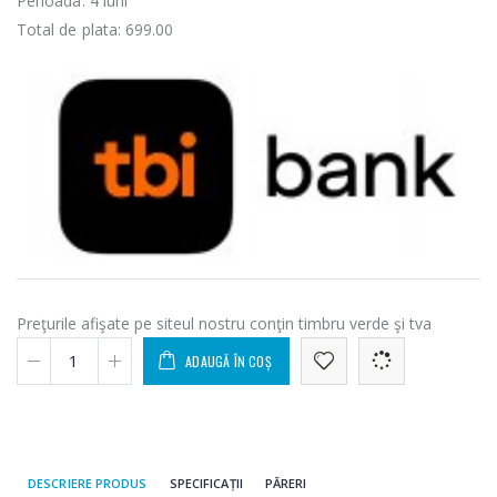
Perioada:
4
luni
Total de plata:
699.00
Preţurile afişate pe siteul nostru conţin timbru verde şi tva
ADAUGĂ ÎN COȘ
DESCRIERE PRODUS
SPECIFICAȚII
PĂRERI