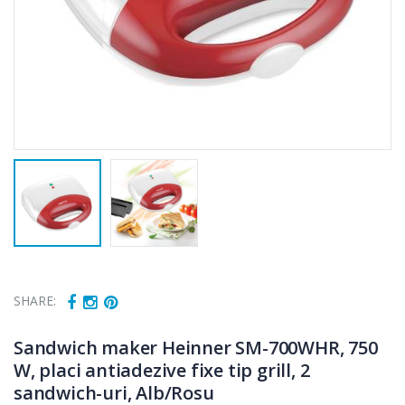
SHARE:
Sandwich maker Heinner SM-700WHR, 750
W, placi antiadezive fixe tip grill, 2
sandwich-uri, Alb/Rosu
Cuptor cu
Masina de tocat
-15%
-21%