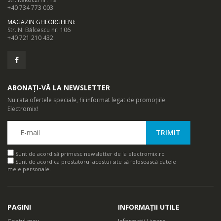
+40 734 773 003
MAGAZIN GHEORGHENI
:
Str. N. Bălcescu nr. 106
+40 721 210 432
ABONAȚI-VĂ LA NEWSLETTER
Nu rata ofertele speciale, fii informat legat de promoțiile
Electromix!
Sunt de acord să primesc newsletter de la electromix.ro
Sunt de acord ca prestatorul acestui site să folosească datele
mele personale.
PAGINI
INFORMAȚII UTILE