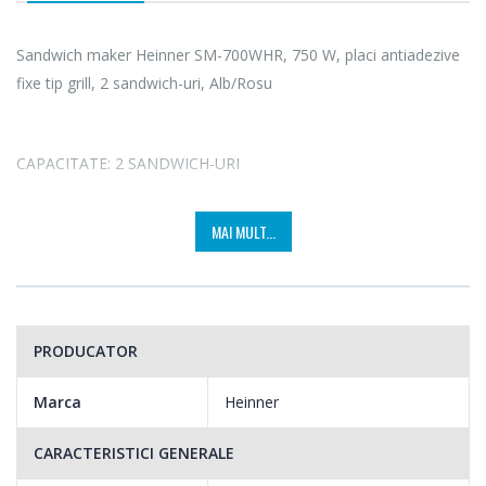
Sandwich maker Heinner SM-700WHR, 750 W, placi antiadezive
fixe tip grill, 2 sandwich-uri, Alb/Rosu
CAPACITATE: 2 SANDWICH-URI
Micul dejun este o adevarata placere daca ai la indemana
MAI MULT...
sandwich maker-ul Heinner SM-750BKR Acesta are o capacitate
de 2 sandwich-uri si este foarte usor de manevrat.
PRODUCATOR
Marca
Heinner
CARACTERISTICI GENERALE