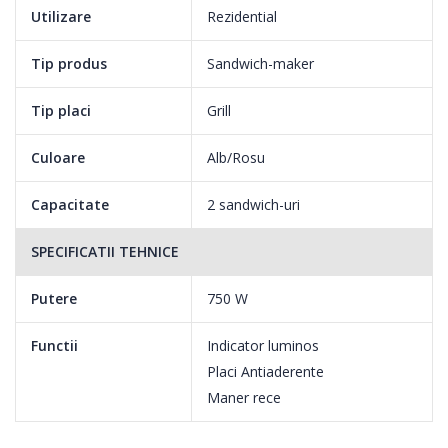
Utilizare
Rezidential
Tip produs
Sandwich-maker
Tip placi
Grill
PLACI GRILL ANTI-ADEZIVE
Culoare
Alb/Rosu
Datorita placilor grill cu invelis anti-adezive, alimentele nu se
lipesc iar curatarea se face cu usurinta, scutind astfel timpul
Capacitate
2 sandwich-uri
petrecut in bucatarie.
SPECIFICATII TEHNICE
MANER RECE
Putere
750 W
Foloseste oricand produsul in siguranta gratie manerului izolat
Functii
Indicator luminos
termic care nu permite incalzirea excesiva a acestuia.
Placi Antiaderente
Maner rece