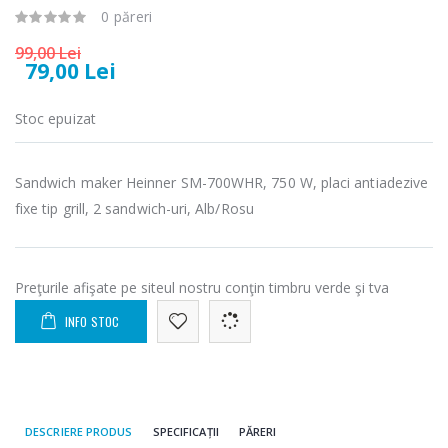
microunde
carne Bosch ...
0 păreri
Heinner ...
549,00 Lei
99,00 Lei
289,00 Lei
79,00 Lei
Masina de tocat
Espressor
-33%
-33%
carne
automat
Stoc epuizat
NobeLTek ...
Heinner ...
199,00 Lei
799,00 Lei
Sandwich maker Heinner SM-700WHR, 750 W, placi antiadezive
Mixer vertical
fixe tip grill, 2 sandwich-uri, Alb/Rosu
Fierbator
-18%
-25%
Heinner HHB-
electric cu filtru
DC1000SSBK ...
...
139,00 Lei
89,00 Lei
Preţurile afişate pe siteul nostru conţin timbru verde şi tva
INFO STOC
DESCRIERE PRODUS
SPECIFICAȚII
PĂRERI