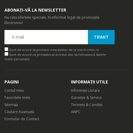
ABONAȚI-VĂ LA NEWSLETTER
Nu rata ofertele speciale, fii informat legat de promoțiile
Electromix!
Sunt de acord să primesc newsletter de la electromix.ro
Sunt de acord ca prestatorul acestui site să folosească datele
mele personale.
PAGINI
INFORMAȚII UTILE
Contul meu
Informații Livrare
Favoritele mele
Garanție & Service
Sitemap
Termeni & Condiții
Căutare Avansată
ANPC
Formular de Contact