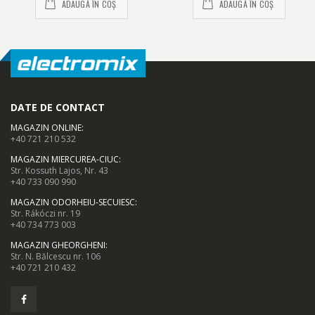
ADAUGĂ ÎN COȘ
ADAUGĂ ÎN COȘ
DATE DE CONTACT
MAGAZIN ONLINE
:
+40 721 210 532
MAGAZIN MIERCUREA-CIUC
:
Str. Kossuth Lajos, Nr. 43
+40 733 090 990
MAGAZIN ODORHEIU-SECUIESC
:
Str. Rákóczi nr. 19
+40 734 773 003
MAGAZIN GHEORGHENI
:
Str. N. Bălcescu nr. 106
+40 721 210 432