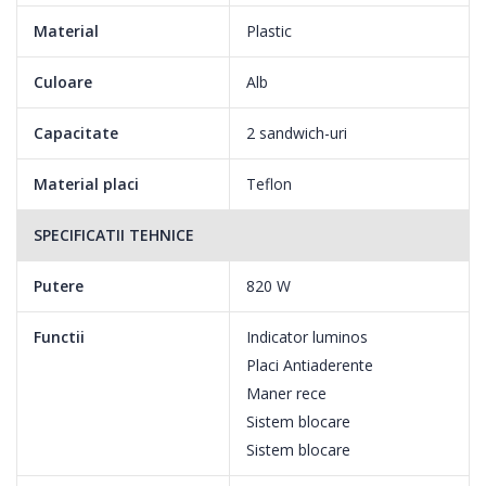
Material
Plastic
Depozitare pe verticala
Culoare
Alb
Depozitare compacta, cu economie de spatiu.
Capacitate
2 sandwich-uri
Material placi
Teflon
SPECIFICATII TEHNICE
Putere
820 W
Functii
Indicator luminos
Placi Antiaderente
Maner rece
Sistem blocare
Sistem blocare