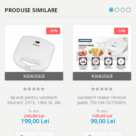
PRODUSE SIMILARE
-20%
-34%
VIZUALIZEAZĂ
VIZUALIZEAZĂ
Aparat pentru sandwich
Sandwich maker Heinner
Momert 2013, 1400 W, Alb
Jadde 750 SM-2K750WH,
750W, plite detasabile, invelis
În stoc
În stoc
antiaderent, capacitate: 2
249,00 Lei
149,00 Lei
sandwich-uri, Alb
199,00 Lei
99,00 Lei