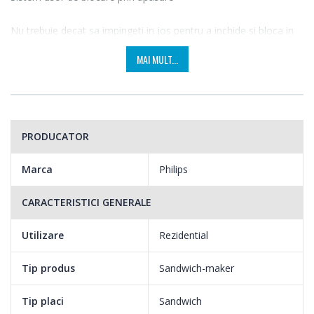
Nu trebuie decat sa impingeti in jos pentru a inchide si bloca in
siguranta aparatul de sandvisuri.
MAI MULT...
PRODUCATOR
Marca
Philips
CARACTERISTICI GENERALE
Utilizare
Rezidential
Tip produs
Sandwich-maker
Invelisul neaderent
Tip placi
Sandwich
Invelisul special neaderent face curatarea mai usoara.