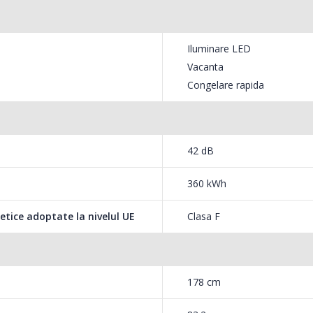
Iluminare LED
ia Vacanta opreste compartimentul frigider,
Vacanta
Congelare rapida
42 dB
inta consumului de energie, asigura
360 kWh
etice adoptate la nivelul UE
Clasa F
178 cm
gume