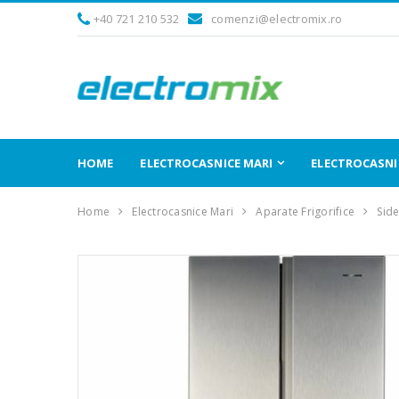
+40 721 210 532
comenzi@electromix.ro
HOME
ELECTROCASNICE MARI
ELECTROCASNIC
Home
Electrocasnice Mari
Aparate Frigorifice
Side