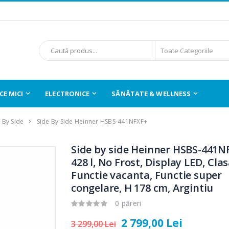
E MICI
ELECTRONICE
SĂNĂTATE & WELLNESS
 By Side
Side By Side Heinner HSBS-441NFXF+
Side by side Heinner HSBS-441N
428 l, No Frost, Display LED, Clas
Functie vacanta, Functie super
congelare, H 178 cm, Argintiu
0 păreri
2 799,00 Lei
3 299,00 Lei