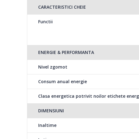
CARACTERISTICI CHEIE
Functie “Vacanta”
Functii
Perfecta pentru perioadele in care pleci de acasa, funct
in vreme ce congelatorul functioneaza normal.
ENERGIE & PERFORMANTA
Lumina LED
Nivel zgomot
Lumina moderna de tip LED, durabila si eficienta in priv
Consum anual energie
vizibilitate in orice colt al aparatului frigorific.
Clasa energetica potrivit noilor etichete energ
DIMENSIUNI
Functionalitati
Inaltime
4 rafturi din sticla frigider si 1 sertar pentru fructe si le