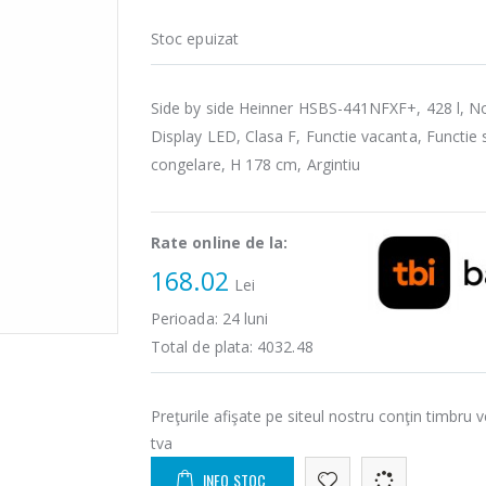
Stoc epuizat
Side by side Heinner HSBS-441NFXF+, 428 l, No
Display LED, Clasa F, Functie vacanta, Functie 
congelare, H 178 cm, Argintiu
Rate online de la:
168.02
Lei
Perioada:
24
luni
Total de plata:
4032.48
Preţurile afişate pe siteul nostru conţin timbru v
tva
INFO STOC