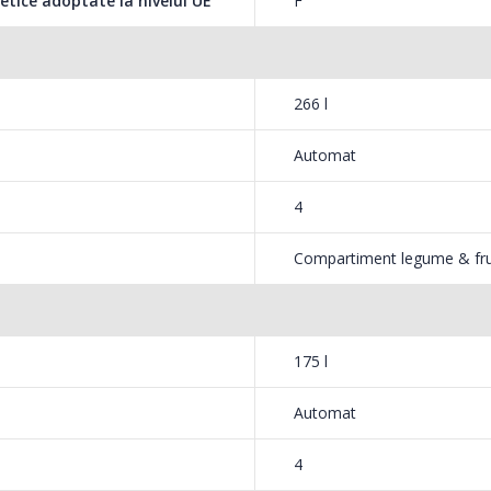
etice adoptate la nivelul UE
F
si pentru intreaga familie.
266 l
Automat
n, atat temperatura din compartimentele de
4
Compartiment legume & fr
175 l
posibilitatea sa activezi functia “Super
Automat
4