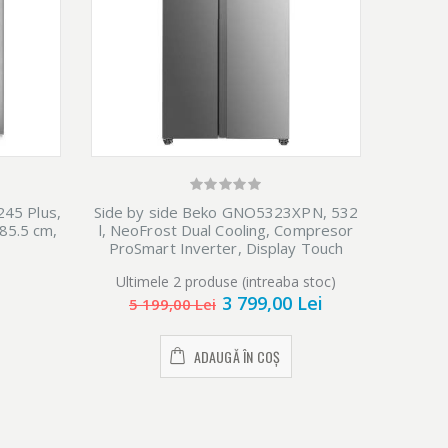
245 Plus,
Side by side Beko GNO5323XPN, 532
185.5 cm,
l, NeoFrost Dual Cooling, Compresor
ProSmart Inverter, Display Touch
Control, Vacation Mode, Clasa D, H
Ultimele 2 produse (intreaba stoc)
177 cm, Inox Look
3 799,00 Lei
5 199,00 Lei
ADAUGĂ ÎN COȘ