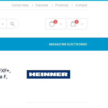
Contul meu
Favorite
Promoții
Contact
0
0
MAGAZINE ELECTROMIX
FXF+,
a F,