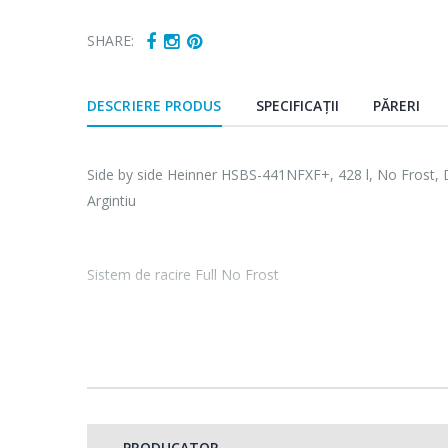
SHARE:
DESCRIERE PRODUS
SPECIFICAȚII
PĂRERI
Side by side Heinner HSBS-441NFXF+, 428 l, No Frost, D
Argintiu
Sistem de racire Full No Frost
Sistemul Full No Frost permite o circulare omogena a aeru
evita formarea ghetii pentru o pastrare perfecta a alim
frigiderului sau congelatorului si astfel vei economisi tim
PRODUCATOR