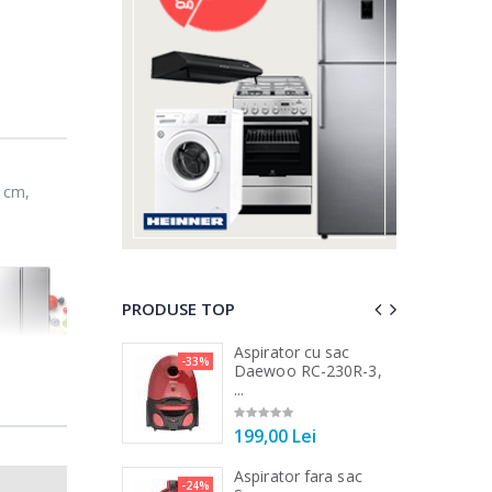
8 cm,
PRODUSE TOP
 vertical Heinner
Aspirator cu sac
-33%
-25%
DC1000SSBK ...
Daewoo RC-230R-3,
...
00 Lei
199,00 Lei
 de bucatarie
Aspirator fara sac
-21%
-24%