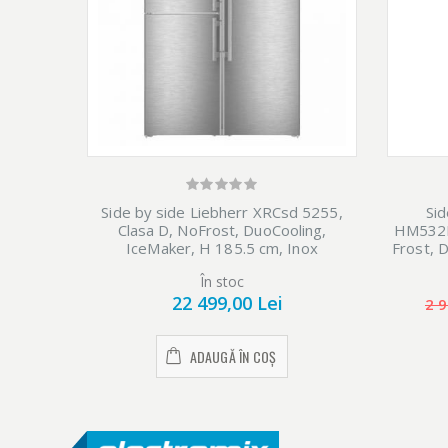
Side by side Liebherr XRCsd 5255,
Sid
Clasa D, NoFrost, DuoCooling,
HM532NF
IceMaker, H 185.5 cm, Inox
Frost, 
d
În stoc
22 499,00 Lei
2 9
ADAUGĂ ÎN COȘ