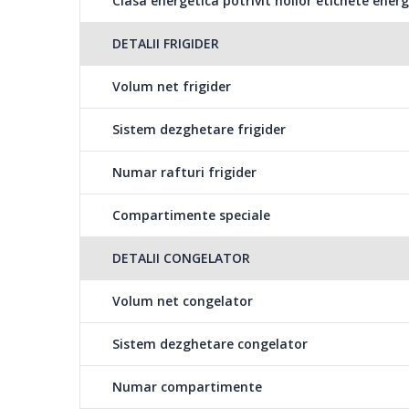
Clasa energetica potrivit noilor etichete energ
Capacitate de incarcare suficienta pentru nevoile zilnice 
DETALII FRIGIDER
Volum net frigider
Control electronic cu display in interior
Sistem dezghetare frigider
Setezi simplu si rapid, printr-o simpla apasare de buto
Numar rafturi frigider
racire si congelare, cat si modul de functionare dorit.
Compartimente speciale
DETALII CONGELATOR
Functie congelare rapida
Volum net congelator
Daca doresti sa congelezi alimente intr-un timp scurt, ai 
Freeze”
Sistem dezghetare congelator
Numar compartimente