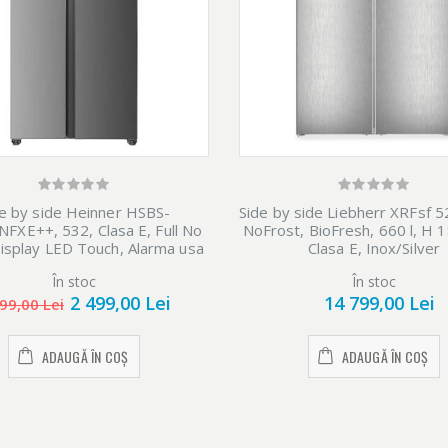
e by side Heinner HSBS-
Side by side Liebherr XRFsf 5
XE++, 532, Clasa E, Full No
NoFrost, BioFresh, 660 l, H 
Display LED Touch, Alarma usa
Clasa E, Inox/Silver
eschisa, H 177 cm, Inox
În stoc
În stoc
2 499,00 Lei
14 799,00 Lei
99,00 Lei
ADAUGĂ ÎN COȘ
ADAUGĂ ÎN COȘ