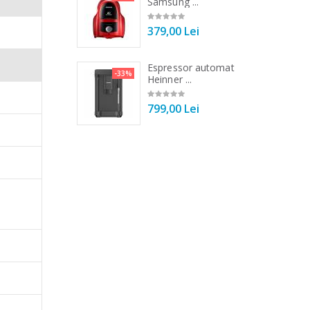
r ...
Samsung ...
00 Lei
379,00 Lei
 de bucatarie
Espressor automat
-33%
-33%
r ...
Heinner ...
00 Lei
799,00 Lei