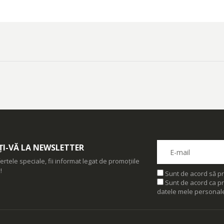
I-VĂ LA NEWSLETTER
ertele speciale, fii informat legat de promoțiile
!
Sunt de acord să pr
Sunt de acord ca pr
datele mele personal