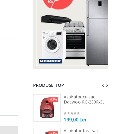
PRODUSE TOP
a de tocat carne
Aspirator cu sac
-33%
-25%
...
Daewoo RC-230R-3,
...
00 Lei
199,00 Lei
a de tocat carne
Aspirator fara sac
-33%
-24%