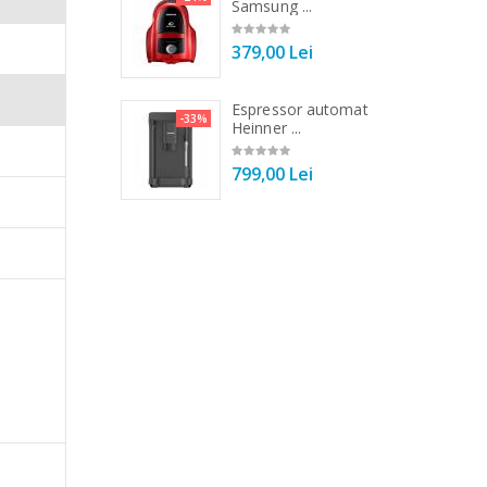
Tek ...
Samsung ...
00 Lei
379,00 Lei
 vertical Heinner
Espressor automat
-25%
-33%
DC1000SSBK ...
Heinner ...
00 Lei
799,00 Lei