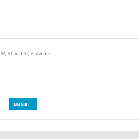
, 8 bar, 1.5 l, Alb/Verde
Fierbator electric cu
Masin
-25%
-21%
MAI MULT...
filtru ...
Bosch 
89,00 Lei
549,
Masin
Frigider cu doua usi
-33%
-33%