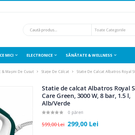
E MICI
ELECTRONICE
SĂNĂTATE & WELLNESS
t & Mașini De Cusut
Stație De Călcat
Statie De Calcat Albatros Royal
Statie de calcat Albatros Royal
Care Green, 3000 W, 8 bar, 1.5 l,
Alb/Verde
0 păreri
299,00 Lei
599,00 Lei