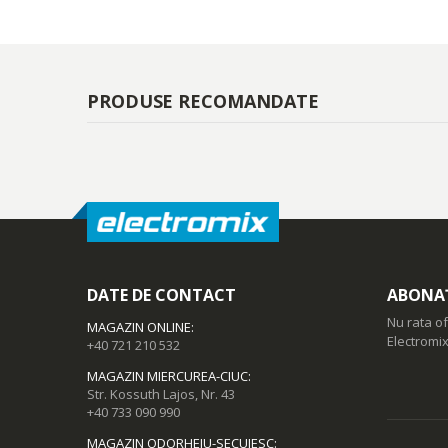
PRODUSE RECOMANDATE
DATE DE CONTACT
ABONAȚ
Nu rata of
MAGAZIN ONLINE
:
Electromix
+40 721 210 532
MAGAZIN MIERCUREA-CIUC
:
Str. Kossuth Lajos, Nr. 43
+40 733 090 990
MAGAZIN ODORHEIU-SECUIESC
: