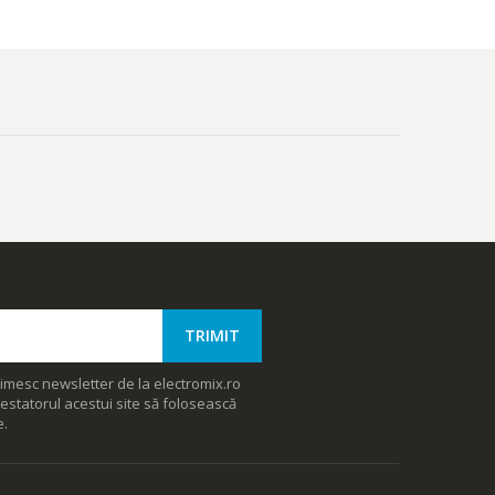
imesc newsletter de la electromix.ro
estatorul acestui site să folosească
e.