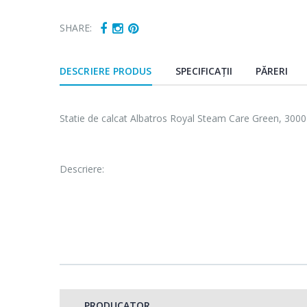
SHARE:
DESCRIERE PRODUS
SPECIFICAȚII
PĂRERI
Statie de calcat Albatros Royal Steam Care Green, 3000 W
Descriere:
3000 W(max.)
Pompa de inalta presiune
Presiune abur 8 bar,debit abur continuu 140 g±15 g/min
Jet abur suplimentar 3-5 g/jet
Rezervor de apa (1,5 litri)
PRODUCATOR