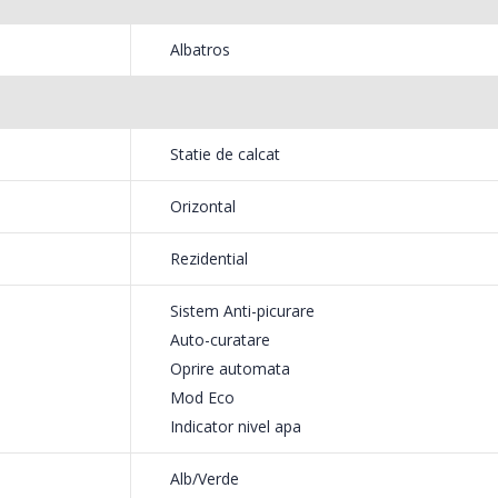
NobeL
Heinner ...
199,
Albatros
799,00 Lei
Mixer
Masina de spalat rufe
-18%
-25%
HHB-
frontala ...
Statie de calcat
139,
1 199,00 Lei
Orizontal
Rezidential
Sistem Anti-picurare
Auto-curatare
Oprire automata
Mod Eco
Indicator nivel apa
Alb/Verde