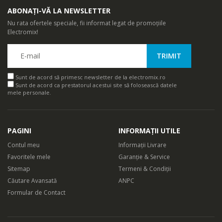
ABONAȚI-VĂ LA NEWSLETTER
Nu rata ofertele speciale, fii informat legat de promoțiile
Electromix!
Sunt de acord să primesc newsletter de la electromix.ro
Sunt de acord ca prestatorul acestui site să folosească datele
mele personale.
PAGINI
INFORMAȚII UTILE
Contul meu
Informații Livrare
Favoritele mele
Garanție & Service
Sitemap
Termeni & Condiții
Căutare Avansată
ANPC
Formular de Contact