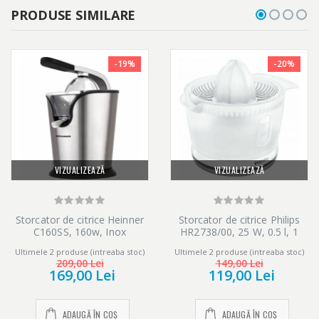
PRODUSE SIMILARE
-19%
-20%
VIZUALIZEAZĂ
VIZUALIZEAZĂ
Storcator de citrice Heinner
Storcator de citrice Philips
C160SS, 160w, Inox
HR2738/00, 25 W, 0.5 l, 1
Viteza, Alb
Ultimele 2 produse (intreaba stoc)
Ultimele 2 produse (intreaba stoc)
209,00 Lei
149,00 Lei
169,00 Lei
119,00 Lei
ADAUGĂ ÎN COȘ
ADAUGĂ ÎN COȘ