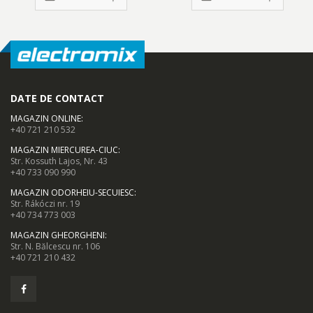
DATE DE CONTACT
MAGAZIN ONLINE
:
+40 721 210 532
MAGAZIN MIERCUREA-CIUC
:
Str. Kossuth Lajos, Nr. 43
+40 733 090 990
MAGAZIN ODORHEIU-SECUIESC
:
Str. Rákóczi nr. 19
+40 734 773 003
MAGAZIN GHEORGHENI
:
Str. N. Bălcescu nr. 106
+40 721 210 432