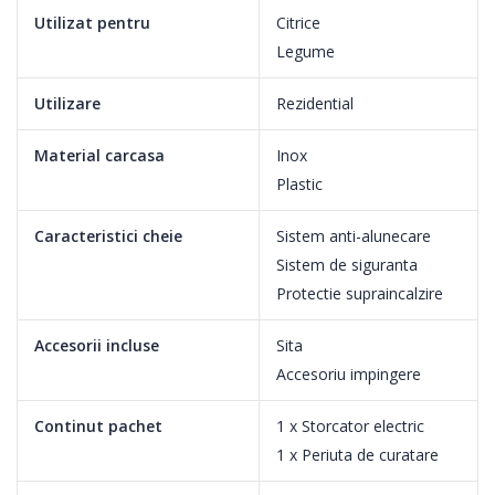
Utilizat pentru
Citrice
Legume
Utilizare
Rezidential
Material carcasa
Inox
Recipiente pentru suc de 1L si pentru pulpa de 2L
Plastic
Recipientul pentru suc cu o capacitate generoasa de 1L se va
Caracteristici cheie
Sistem anti-alunecare
umple cu suc proaspat de fructe sau legume pentru intreaga
Sistem de siguranta
familie, iar pulpa va fi colectata intr-un singur loc, in recipientul
Protectie supraincalzire
pentru pulpa, de 1.5L, usor de curatat.
Accesorii incluse
Sita
Accesoriu impingere
2 viteze pentru fructe moi si tari
Continut pachet
1 x Storcator electric
Ai panou de control confortabil cu 2 trepte de viteza de
1 x Periuta de curatare
procesare, pentru fructe si legume moi, respectiv pentru cele