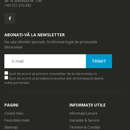
Str. N. Bălcescu nr. 106
+40 721 210 432
ABONAȚI-VĂ LA NEWSLETTER
Nu rata ofertele speciale, fii informat legat de promoțiile
Electromix!
Sunt de acord să primesc newsletter de la electromix.ro
Sunt de acord ca prestatorul acestui site să folosească datele
mele personale.
PAGINI
INFORMAȚII UTILE
Contul meu
Informații Livrare
Favoritele mele
Garanție & Service
Sitemap
Termeni & Condiții