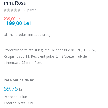
microunde
electric cu filtru
mm, Rosu
Heinner ...
...
0 păreri
289,00 Lei
89,00 Lei
239,00 Lei
199,00 Lei
Cuptor cu
Masina de tocat
-17%
-21%
microunde
carne Bosch ...
incorporabil, ...
Ultimul produs (intreaba stoc)
549,00 Lei
1 499,00 Lei
Storcator de fructe si legume Heinner XF-1000RD, 1000 W,
Masina de tocat
Espressor
-33%
-33%
carne
automat
Recipient suc 1 l, Recipient pulpa 2 l, 2 Viteze, Tub de
NobeLTek ...
Heinner ...
alimentare 75 mm, Rosu
199,00 Lei
799,00 Lei
Rate online de la:
59.75
Lei
Perioada:
4
luni
Total de plata:
239.00