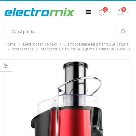
0
0
Home
Electrocasnice Mici
Electrocasnice Mici Pentru Bucătărie
Storcătoare
Storcator De Fructe Si Legume Heinner XF-1000RD