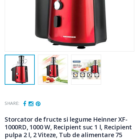
SHARE:
Storcator de fructe si legume Heinner XF-
1000RD, 1000 W, Recipient suc 1 l, Recipient
pulpa 2 l, 2 Viteze, Tub de alimentare 75
Cuptor cu
Fierbator
-15%
-25%