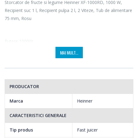
Storcator de fructe si legume Heinner XF-1000RD, 1000 W,
Recipient suc 1 l, Recipient pulpa 2 l, 2 Viteze, Tub de alimentare
75 mm, Rosu
Putere 1000W
MAI MULT...
Bucura-te oricand de un suc de fructe proaspat, natural, fara
conservanti, aditivi alimentari sau coloranti. Storcatorul de fructe
si legume Heinner XF-1000, cu motor putenic de 1000W, te
ajuta sa extragi simplu si rapid sucul din fructe si legume si sa iti
PRODUCATOR
asiguri sursa zilnica de vitamine si antioxidanti.
Marca
Heinner
CARACTERISTICI GENERALE
Tip produs
Fast juicer