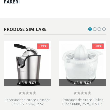
PĂRERI
in prealabil.
Sita din inox
PRODUSE SIMILARE
Sita storcatorului este realizata din inox, care ofera confort in
utilizare si rezistenta in fata trecerii timpului, pentru a scoate ce
-19%
-20%
e mai bun din fructe si legume.
VIZUALIZEAZĂ
VIZUALIZEAZĂ
Storcator de citrice Heinner
Storcator de citrice Philips
C160SS, 160w, Inox
HR2738/00, 25 W, 0.5 l, 1
Viteza, Alb