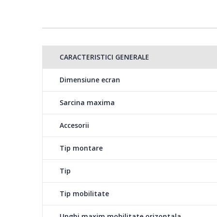
Reglare unghi inclinare in plan vertical: + / - 20 grade.
Culoare: neagra
CARACTERISTICI GENERALE
Dimensiune ecran
Sarcina maxima
Accesorii
Tip montare
Tip
Tip mobilitate
Unghi maxim mobilitate orizontala