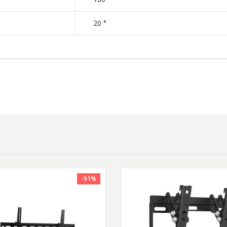
20 °
-91%