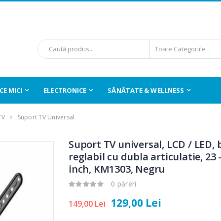
E MICI
ELECTRONICE
SĂNĂTATE & WELLNESS
TV
Suport TV Universal
Suport TV universal, LCD / LED, 
reglabil cu dubla articulatie, 23 
inch, KM1303, Negru
0 păreri
129,00 Lei
149,00 Lei