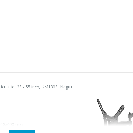
Fierbator electric cu
Masin
-25%
-21%
filtru ...
Bosch 
89,00 Lei
549,
rticulatie, 23 - 55 inch, KM1303, Negru
Masin
Frigider cu doua usi
-33%
-33%
NobeL
Heinner ...
199,
799,00 Lei
400x400 max
Mixer
Masina de spalat rufe
-18%
-25%
HHB-
frontala ...