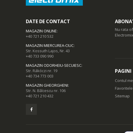
DATE DE CONTACT
ABONAȚ
Nu rata of
MAGAZIN ONLINE
:
Electromix
+40 721 210 532
MAGAZIN MIERCUREA-CIUC
:
Str. Kossuth Lajos, Nr. 43
+40 733 090 990
MAGAZIN ODORHEIU-SECUIESC
:
PAGINI
Str. Rákóczi nr. 19
+40 734 773 003
Contul m
MAGAZIN GHEORGHENI
:
Favoritel
Str. N. Bălcescu nr. 106
+40 721 210 432
Sitemap