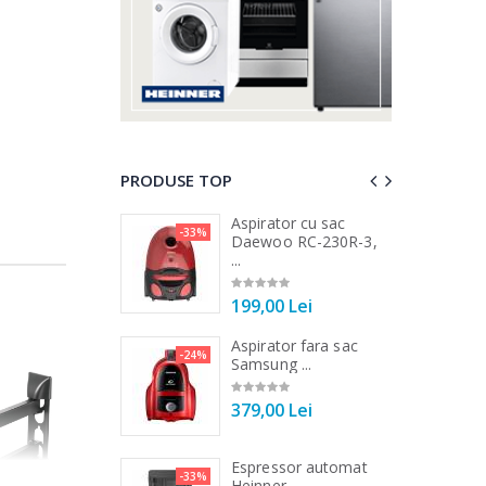
PRODUSE TOP
a de tocat carne
Aspirator cu sac
-33%
-25%
...
Daewoo RC-230R-3,
...
00 Lei
199,00 Lei
a de tocat carne
Aspirator fara sac
-33%
-24%
Tek ...
Samsung ...
00 Lei
379,00 Lei
 vertical Heinner
Espressor automat
-25%
-33%
DC1000SSBK ...
Heinner ...