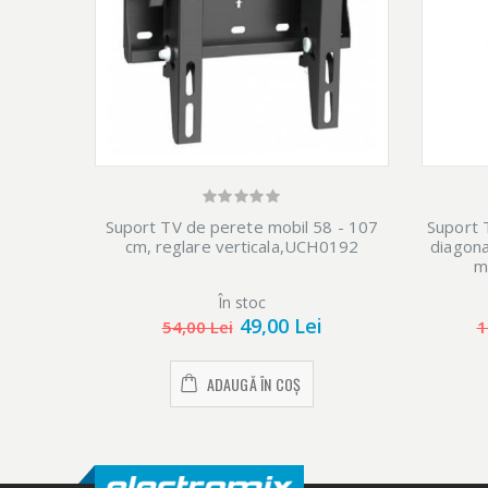
Suport TV de perete mobil 58 - 107
Suport 
cm, reglare verticala,UCH0192
diagona
m
În stoc
49,00 Lei
54,00 Lei
1
ADAUGĂ ÎN COȘ