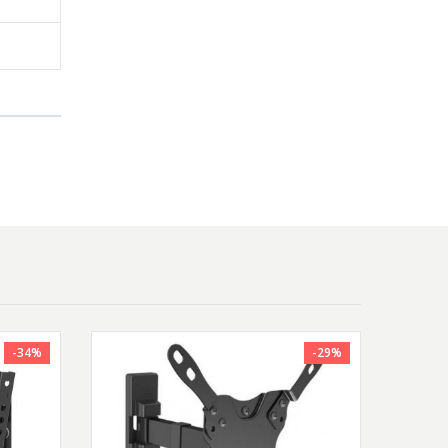
-34%
-29%