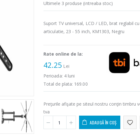
Ultimele 3 produse (intreaba stoc)
Suport TV universal, LCD / LED, brat reglabil cu
articulatie, 23 - 55 inch, KM1303, Negru
Rate online de la:
42.25
Lei
Perioada:
4
luni
Total de plata:
169.00
Preţurile afişate pe siteul nostru conţin timbru v
tva
ADAUGĂ ÎN COȘ