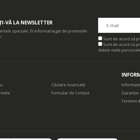
I-VĂ LA NEWSLETTER
ertele speciale, fii informat legat de promoțiile
!
Sunt de acord să pr
Sunt de acord ca pr
datele mele personal
INFORM
eu
Căutare Avansată
Informații
e mele
Formular de Contact
Garanție 
Termeni &