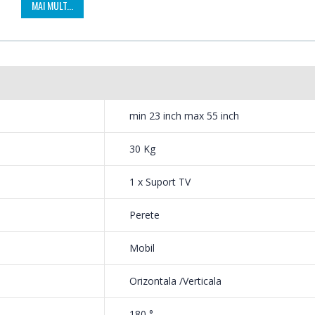
MAI MULT...
139,
1 199,00 Lei
min 23 inch max 55 inch
30 Kg
1 x Suport TV
Perete
Mobil
Orizontala /Verticala
180 °