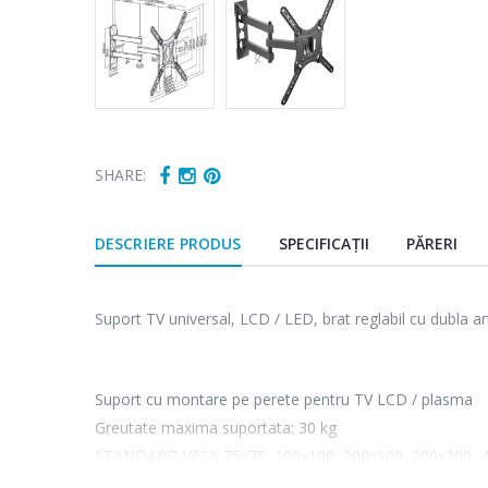
SHARE:
DESCRIERE PRODUS
SPECIFICAȚII
PĂRERI
Suport TV universal, LCD / LED, brat reglabil cu dubla a
Suport cu montare pe perete pentru TV LCD / plasma
Greutate maxima suportata: 30 kg
STANDARD VESA 75x75, 100x100, 200x100, 200x200, 
Distanta de la perete: 88 - 398 mm