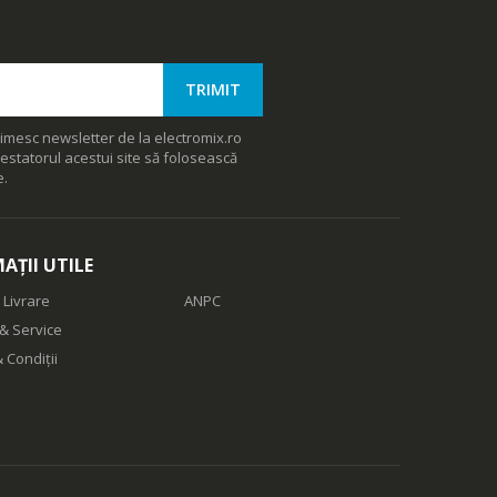
imesc newsletter de la electromix.ro
estatorul acestui site să folosească
e.
AȚII UTILE
 Livrare
ANPC
& Service
 Condiții