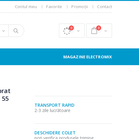
Contul meu
Favorite
Promoții
Contact
0
0
MAGAZINE ELECTROMIX
brat
- 55
TRANSPORT RAPID
2-3 zile lucrătoare
DESCHIDERE COLET
poți verifica produsele trimise.